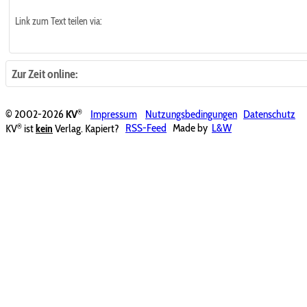
Link zum Text teilen via:
Zur Zeit online:
®
© 2002-2026
KV
Impressum
Nutzungsbedingungen
Datenschutz
®
KV
ist
kein
Verlag. Kapiert?
RSS-Feed
Made by
L&W