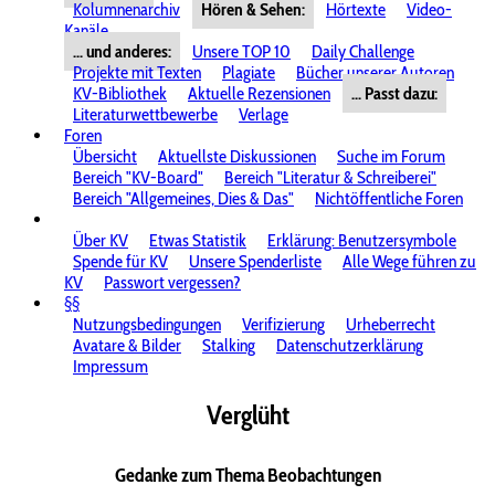
Kolumnenarchiv
Hören & Sehen:
Hörtexte
Video-
Kanäle
... und anderes:
Unsere TOP 10
Daily Challenge
Projekte mit Texten
Plagiate
Bücher unserer Autoren
KV-Bibliothek
Aktuelle Rezensionen
... Passt dazu:
Literaturwettbewerbe
Verlage
Foren
Übersicht
Aktuellste Diskussionen
Suche im Forum
Bereich "KV-Board"
Bereich "Literatur & Schreiberei"
Bereich "Allgemeines, Dies & Das"
Nichtöffentliche Foren
Über KV
Etwas Statistik
Erklärung: Benutzersymbole
Spende für KV
Unsere Spenderliste
Alle Wege führen zu
KV
Passwort vergessen?
§§
Nutzungsbedingungen
Verifizierung
Urheberrecht
Avatare & Bilder
Stalking
Datenschutzerklärung
Impressum
Verglüht
Gedanke zum Thema Beobachtungen