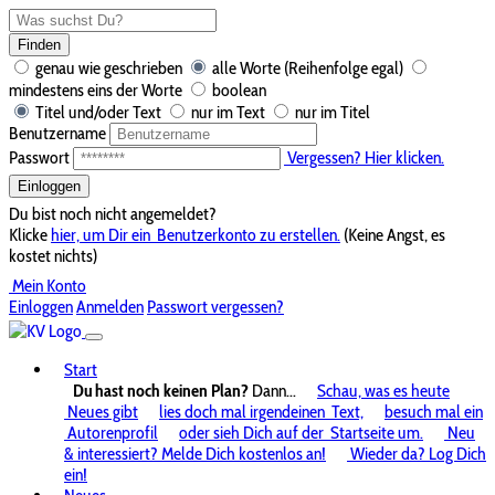
Finden
genau wie geschrieben
alle Worte (Reihenfolge egal)
mindestens eins der Worte
boolean
Titel und/oder Text
nur im Text
nur im Titel
Benutzername
Passwort
Vergessen? Hier klicken.
Einloggen
Du bist noch nicht angemeldet?
Klicke
hier, um Dir ein
Benutzerkonto zu erstellen.
(Keine Angst, es
kostet nichts)
Mein Konto
Einloggen
Anmelden
Passwort vergessen?
Start
Du hast noch keinen Plan?
Dann...
Schau, was es heute
Neues gibt
lies doch mal irgendeinen
Text,
besuch mal ein
Autorenprofil
oder sieh Dich auf der
Startseite um.
Neu
& interessiert? Melde Dich kostenlos an!
Wieder da? Log Dich
ein!