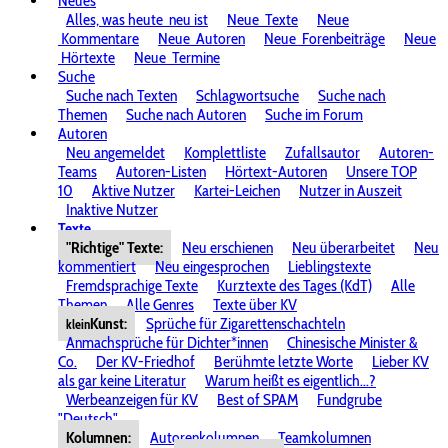
Neues
Alles, was heute
neu ist
Neue
Texte
Neue
Kommentare
Neue
Autoren
Neue
Forenbeiträge
Neue
Hörtexte
Neue
Termine
Suche
Suche nach Texten
Schlagwortsuche
Suche nach
Themen
Suche nach Autoren
Suche im Forum
Autoren
Neu angemeldet
Komplettliste
Zufallsautor
Autoren-
Teams
Autoren-Listen
Hörtext-Autoren
Unsere TOP
10
Aktive Nutzer
Kartei-Leichen
Nutzer in Auszeit
Inaktive Nutzer
Texte
"Richtige" Texte:
Neu erschienen
Neu überarbeitet
Neu
kommentiert
Neu eingesprochen
Lieblingstexte
Fremdsprachige Texte
Kurztexte des Tages (KdT)
Alle
Themen
Alle Genres
Texte über KV
Kunst:
Sprüche für Zigarettenschachteln
klein
Anmachsprüche für Dichter*innen
Chinesische Minister &
Co.
Der KV-Friedhof
Berühmte letzte Worte
Lieber KV
als gar keine Literatur
Warum heißt es eigentlich...?
Werbeanzeigen für KV
Best of SPAM
Fundgrube
"Deutsch"
Kolumnen:
Autorenkolumnen
Teamkolumnen