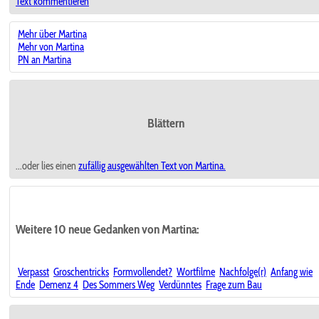
Text kommentieren
Mehr über Martina
Mehr von Martina
PN an Martina
Blättern
...oder lies einen
zufällig ausgewählten
Text von Martina.
Weitere 10 neue Gedanken von Martina:
Verpasst
Groschentricks
Formvollendet?
Wortfilme
Nachfolge(r)
Anfang wie
Ende
Demenz 4
Des Sommers Weg
Verdünntes
Frage zum Bau