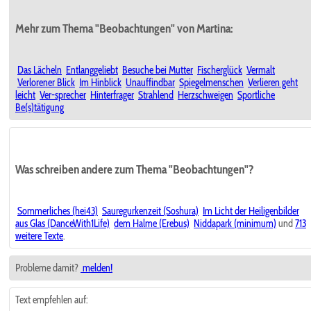
Mehr zum Thema "Beobachtungen" von Martina:
Das Lächeln
Entlanggeliebt
Besuche bei Mutter
Fischerglück
Vermalt
Verlorener Blick
Im Hinblick
Unauffindbar
Spiegelmenschen
Verlieren geht
leicht
Ver-sprecher
Hinterfrager
Strahlend
Herzschweigen
Sportliche
Be(s)tätigung
Was schreiben andere zum Thema "Beobachtungen"?
Sommerliches (hei43)
Sauregurkenzeit (Soshura)
Im Licht der Heiligenbilder
aus Glas (DanceWith1Life)
dem Halme (Erebus)
Niddapark (minimum)
und
713
weitere Texte
.
Probleme damit?
melden!
Text empfehlen auf: