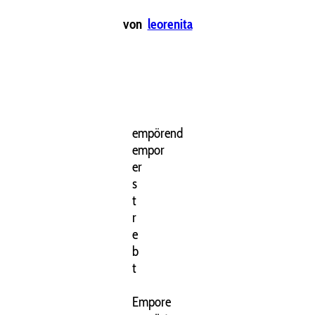
von
leorenita
empörend
empor
er
s
t
r
e
b
t
Empore