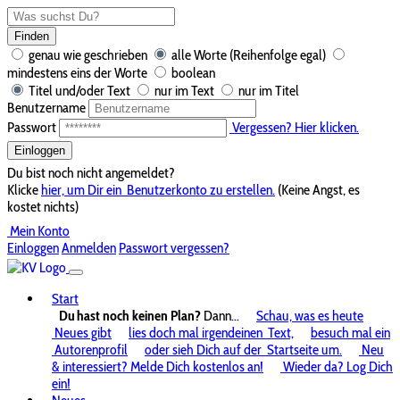
Finden
genau wie geschrieben
alle Worte (Reihenfolge egal)
mindestens eins der Worte
boolean
Titel und/oder Text
nur im Text
nur im Titel
Benutzername
Passwort
Vergessen? Hier klicken.
Einloggen
Du bist noch nicht angemeldet?
Klicke
hier, um Dir ein
Benutzerkonto zu erstellen.
(Keine Angst, es
kostet nichts)
Mein Konto
Einloggen
Anmelden
Passwort vergessen?
Start
Du hast noch keinen Plan?
Dann...
Schau, was es heute
Neues gibt
lies doch mal irgendeinen
Text,
besuch mal ein
Autorenprofil
oder sieh Dich auf der
Startseite um.
Neu
& interessiert? Melde Dich kostenlos an!
Wieder da? Log Dich
ein!