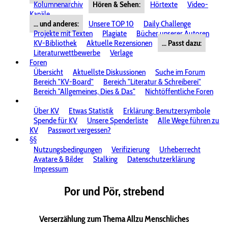
Kolumnenarchiv
Hören & Sehen:
Hörtexte
Video-
Kanäle
... und anderes:
Unsere TOP 10
Daily Challenge
Projekte mit Texten
Plagiate
Bücher unserer Autoren
KV-Bibliothek
Aktuelle Rezensionen
... Passt dazu:
Literaturwettbewerbe
Verlage
Foren
Übersicht
Aktuellste Diskussionen
Suche im Forum
Bereich "KV-Board"
Bereich "Literatur & Schreiberei"
Bereich "Allgemeines, Dies & Das"
Nichtöffentliche Foren
Über KV
Etwas Statistik
Erklärung: Benutzersymbole
Spende für KV
Unsere Spenderliste
Alle Wege führen zu
KV
Passwort vergessen?
§§
Nutzungsbedingungen
Verifizierung
Urheberrecht
Avatare & Bilder
Stalking
Datenschutzerklärung
Impressum
Por und Pör, strebend
Verserzählung zum Thema Allzu Menschliches