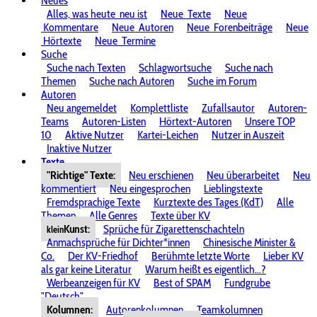
Neues
Alles, was heute
neu ist
Neue
Texte
Neue
Kommentare
Neue
Autoren
Neue
Forenbeiträge
Neue
Hörtexte
Neue
Termine
Suche
Suche nach Texten
Schlagwortsuche
Suche nach
Themen
Suche nach Autoren
Suche im Forum
Autoren
Neu angemeldet
Komplettliste
Zufallsautor
Autoren-
Teams
Autoren-Listen
Hörtext-Autoren
Unsere TOP
10
Aktive Nutzer
Kartei-Leichen
Nutzer in Auszeit
Inaktive Nutzer
Texte
"Richtige" Texte:
Neu erschienen
Neu überarbeitet
Neu
kommentiert
Neu eingesprochen
Lieblingstexte
Fremdsprachige Texte
Kurztexte des Tages (KdT)
Alle
Themen
Alle Genres
Texte über KV
Kunst:
Sprüche für Zigarettenschachteln
klein
Anmachsprüche für Dichter*innen
Chinesische Minister &
Co.
Der KV-Friedhof
Berühmte letzte Worte
Lieber KV
als gar keine Literatur
Warum heißt es eigentlich...?
Werbeanzeigen für KV
Best of SPAM
Fundgrube
"Deutsch"
Kolumnen:
Autorenkolumnen
Teamkolumnen