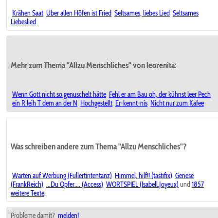
Krähen Saat
Über allen Höfen ist Fried
Seltsames, liebes Lied
Seltsames
Liebeslied
Mehr zum Thema "Allzu Menschliches" von leorenita:
Wenn Gott nicht so genuschelt hätte
Fehl er am Bau oh, der kühnst leer Pech
ein R leih T dem an der N
Hochgestellt
Er-kennt-nis
Nicht nur zum Kafee
Was schreiben andere zum Thema "Allzu Menschliches"?
Warten auf Werbung (Füllertintentanz)
Himmel, hilf!! (tastifix)
Genese
(FrankReich)
...Du Opfer.... (Access)
WORTSPIEL (Isabell.Joyeux)
und
1857
weitere Texte
.
Probleme damit?
melden!