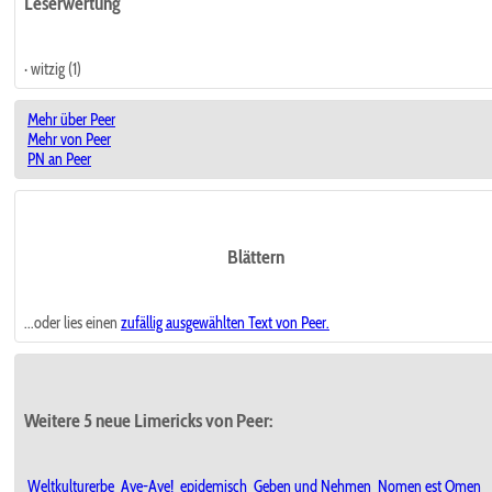
Leserwertung
· witzig (1)
Mehr über Peer
Mehr von Peer
PN an Peer
Blättern
...oder lies einen
zufällig ausgewählten
Text von Peer.
Weitere 5 neue Limericks von Peer:
Weltkulturerbe
Aye-Aye!
epidemisch
Geben und Nehmen
Nomen est Omen