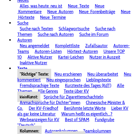
Neues
Alles, was heute
neu ist
Neue
Texte
Neue
Kommentare
Neue
Autoren
Neue
Forenbeiträge
Neue
Hörtexte
Neue
Termine
Suche
Suche nach Texten
Schlagwortsuche
Suche nach
Themen
Suche nach Autoren
Suche im Forum
Autoren
Neu angemeldet
Komplettliste
Zufallsautor
Autoren-
Teams
Autoren-Listen
Hörtext-Autoren
Unsere TOP
10
Aktive Nutzer
Kartei-Leichen
Nutzer in Auszeit
Inaktive Nutzer
Texte
"Richtige" Texte:
Neu erschienen
Neu überarbeitet
Neu
kommentiert
Neu eingesprochen
Lieblingstexte
Fremdsprachige Texte
Kurztexte des Tages (KdT)
Alle
Themen
Alle Genres
Texte über KV
Kunst:
Sprüche für Zigarettenschachteln
klein
Anmachsprüche für Dichter*innen
Chinesische Minister &
Co.
Der KV-Friedhof
Berühmte letzte Worte
Lieber KV
als gar keine Literatur
Warum heißt es eigentlich...?
Werbeanzeigen für KV
Best of SPAM
Fundgrube
"Deutsch"
Kolumnen:
Autorenkolumnen
Teamkolumnen