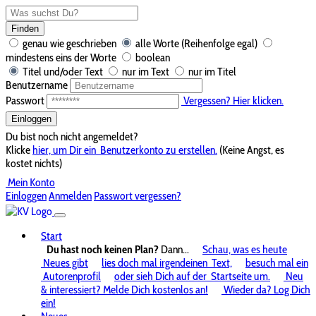
Finden
genau wie geschrieben
alle Worte (Reihenfolge egal)
mindestens eins der Worte
boolean
Titel und/oder Text
nur im Text
nur im Titel
Benutzername
Passwort
Vergessen? Hier klicken.
Einloggen
Du bist noch nicht angemeldet?
Klicke
hier, um Dir ein
Benutzerkonto zu erstellen.
(Keine Angst, es
kostet nichts)
Mein Konto
Einloggen
Anmelden
Passwort vergessen?
Start
Du hast noch keinen Plan?
Dann...
Schau, was es heute
Neues gibt
lies doch mal irgendeinen
Text,
besuch mal ein
Autorenprofil
oder sieh Dich auf der
Startseite um.
Neu
& interessiert? Melde Dich kostenlos an!
Wieder da? Log Dich
ein!