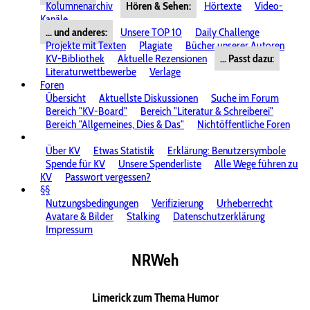
Kolumnenarchiv
Hören & Sehen:
Hörtexte
Video-
Kanäle
... und anderes:
Unsere TOP 10
Daily Challenge
Projekte mit Texten
Plagiate
Bücher unserer Autoren
KV-Bibliothek
Aktuelle Rezensionen
... Passt dazu:
Literaturwettbewerbe
Verlage
Foren
Übersicht
Aktuellste Diskussionen
Suche im Forum
Bereich "KV-Board"
Bereich "Literatur & Schreiberei"
Bereich "Allgemeines, Dies & Das"
Nichtöffentliche Foren
Über KV
Etwas Statistik
Erklärung: Benutzersymbole
Spende für KV
Unsere Spenderliste
Alle Wege führen zu
KV
Passwort vergessen?
§§
Nutzungsbedingungen
Verifizierung
Urheberrecht
Avatare & Bilder
Stalking
Datenschutzerklärung
Impressum
NRWeh
Limerick zum Thema Humor