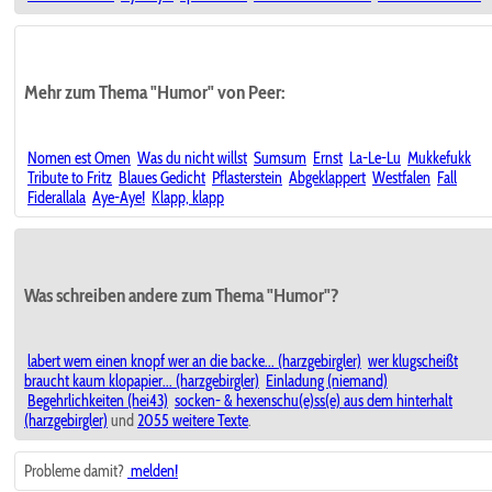
Mehr zum Thema "Humor" von Peer:
Nomen est Omen
Was du nicht willst
Sumsum
Ernst
La-Le-Lu
Mukkefukk
Tribute to Fritz
Blaues Gedicht
Pflasterstein
Abgeklappert
Westfalen
Fall
Fiderallala
Aye-Aye!
Klapp, klapp
Was schreiben andere zum Thema "Humor"?
labert wem einen knopf wer an die backe... (harzgebirgler)
wer klugscheißt
braucht kaum klopapier... (harzgebirgler)
Einladung (niemand)
Begehrlichkeiten (hei43)
socken- & hexenschu(e)ss(e) aus dem hinterhalt
(harzgebirgler)
und
2055 weitere Texte
.
Probleme damit?
melden!