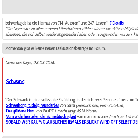
keinverlag.de ist die Heimat von 714
Autoren* und 247
Lesern*.
(*Details)
(*Im Gegensatz zu allen anderen Literaturforen zählen wir nur die aktiven Mitglie
abziehen, die sich selbst wieder abgemeldet haben oder rausgeworfen wurden, k
Momentan gibt es keine neuen Diskussionsbeiträge im Forum.
Genre des Tages, 08.08.2026:
Schwank
:
"Der Schwank ist eine volksnahe Erzählung, in der sich zwei Personen über zum Teil t
Schwerhörig, tüdelig, wunderbar
von Saira
(ziemlich neu, vom 24.04.26)
Das güldene Herz
von Paul207
(recht lang: 4524 Worte)
Vom widerherstellen der Schreibtüchtigkeit
von mannemvorne
(noch gar keine 
SOBALD WER KAUM GLAUBLICHES JEMALS ERBLICKT WIRD OFT SELBST DE