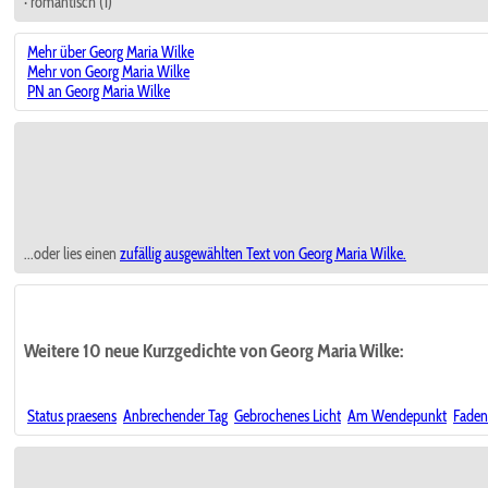
· romantisch (1)
Mehr über Georg Maria Wilke
Mehr von Georg Maria Wilke
PN an Georg Maria Wilke
...oder lies einen
zufällig ausgewählten
Text von Georg Maria Wilke.
Weitere 10 neue Kurzgedichte von Georg Maria Wilke:
Status praesens
Anbrechender Tag
Gebrochenes Licht
Am Wendepunkt
Faden