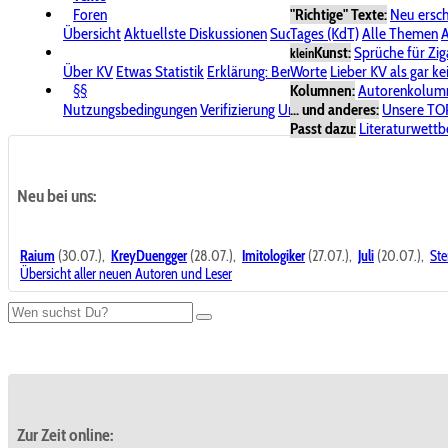
Foren
"Richtige" Texte:
Neu ersc
Übersicht
Aktuellste Diskussionen
Suche im Forum
Tages (KdT)
Alle Themen
Bereich "KV
A
Kunst:
Sprüche für Zig
klein
Über KV
Etwas Statistik
Erklärung: Benutzersymbole
Worte
Lieber KV als gar ke
Spende für
§§
Kolumnen:
Autorenkolum
Nutzungsbedingungen
Verifizierung
Urheberrecht
... und anderes:
Avatare & Bild
Unsere TO
Passt dazu:
Literaturwett
Neu bei uns:
Raium
(30.07.),
KreyDuengger
(28.07.),
Imitologiker
(27.07.),
Juli
(20.07.),
Ste
Übersicht aller neuen Autoren und Leser
Zur Zeit online: