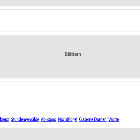
Blättern
kreuz
Stundengemälde
Ab-stand
Nachtflügel
Gläserne Dornen
Worte