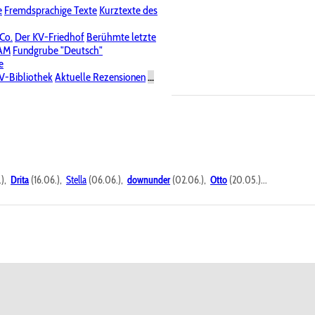
e
Fremdsprachige Texte
Kurztexte des
Nichtöffentliche Foren
 Co.
Der KV-Friedhof
Berühmte letzte
PAM
Fundgrube "Deutsch"
e
V-Bibliothek
Aktuelle Rezensionen
...
.),
Drita
(16.06.),
Stella
(06.06.),
downunder
(02.06.),
Otto
(20.05.)...