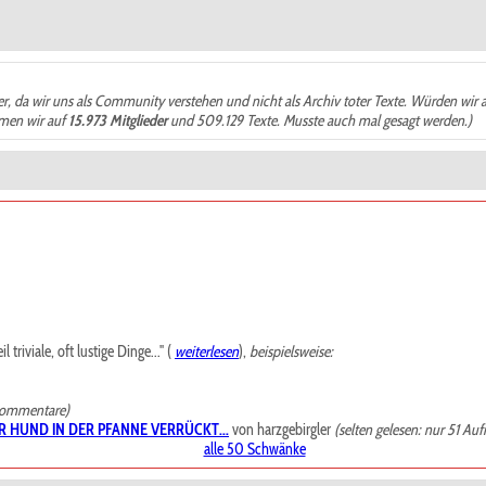
der, da wir uns als Community verstehen und nicht als Archiv toter Texte. Würden wir 
ämen wir auf
15.973 Mitglieder
und 509.129 Texte. Musste auch mal gesagt werden.)
riviale, oft lustige Dinge..." (
weiterlesen
),
beispielsweise:
Kommentare)
R HUND IN DER PFANNE VERRÜCKT...
von harzgebirgler
(selten gelesen: nur 51 Auf
alle 50 Schwänke