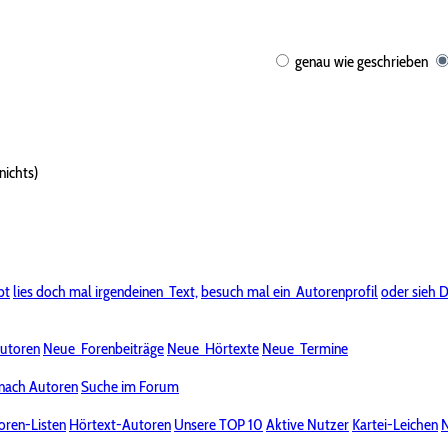
genau wie geschrieben
nichts)
bt
lies doch mal irgendeinen
Text,
besuch mal ein
Autorenprofil
oder sieh D
utoren
Neue
Forenbeiträge
Neue
Hörtexte
Neue
Termine
nach Autoren
Suche im Forum
oren-Listen
Hörtext-Autoren
Unsere TOP 10
Aktive Nutzer
Kartei-Leichen
N