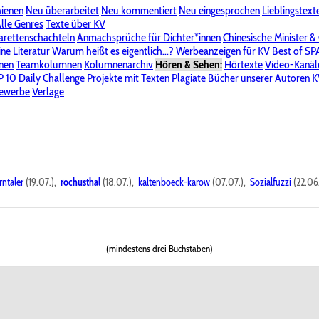
hienen
Neu überarbeitet
Neu kommentiert
Neu eingesprochen
Lieblingstext
-Board"
lle Genres
Bereich "Literatur & Schreiberei"
Texte über KV
Bereich "Allgemeines, Dies & Das"
arettenschachteln
Anmachsprüche für Dichter*innen
Chinesische Minister &
ine Literatur
 KV
Unsere Spenderliste
Warum heißt es eigentlich...?
Alle Wege führen zu KV
Werbeanzeigen für KV
Passwort vergessen?
Best of S
nen
Teamkolumnen
Kolumnenarchiv
Hören & Sehen:
Hörtexte
Video-Kanäl
er
P 10
Stalking
Daily Challenge
Datenschutzerklärung
Projekte mit Texten
Impressum
Plagiate
Bücher unserer Autoren
K
bewerbe
Verlage
rntaler
(19.07.),
rochusthal
(18.07.),
kaltenboeck-karow
(07.07.),
Sozialfuzzi
(22.06
(mindestens drei Buchstaben)