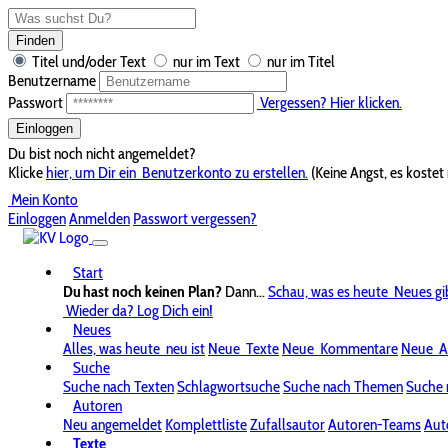
Finden
Titel und/oder Text
nur im Text
nur im Titel
Benutzername
Passwort
Vergessen? Hier klicken.
Einloggen
Du bist noch nicht angemeldet?
Klicke
hier, um Dir ein
Benutzerkonto zu erstellen.
(Keine Angst, es kostet 
Mein Konto
Einloggen
Anmelden
Passwort vergessen?
Start
Du hast noch keinen Plan?
Dann...
Schau, was es heute
Neues gi
Wieder da? Log Dich ein!
Neues
Alles, was heute
neu ist
Neue
Texte
Neue
Kommentare
Neue
A
Suche
Suche nach Texten
Schlagwortsuche
Suche nach Themen
Suche 
Autoren
Neu angemeldet
Komplettliste
Zufallsautor
Autoren-Teams
Aut
Texte