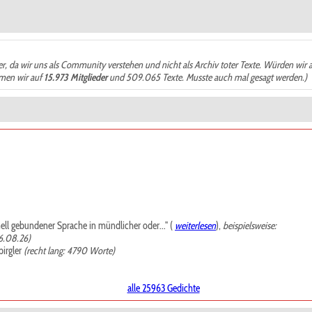
der, da wir uns als Community verstehen und nicht als Archiv toter Texte. Würden wir 
ämen wir auf
15.973 Mitglieder
und 509.065 Texte. Musste auch mal gesagt werden.)
mell gebundener Sprache in mündlicher oder..." (
weiterlesen
),
beispielsweise:
6.08.26)
irgler
(recht lang: 4790 Worte)
alle 25963 Gedichte