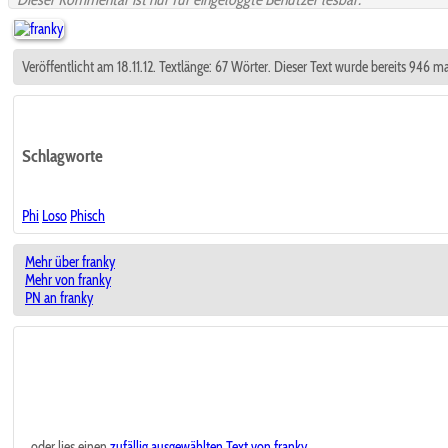
Veröffentlicht am 18.11.12. Textlänge: 67 Wörter. Dieser Text wurde bereits 946 
Schlagworte
Phi
Loso
Phisch
Mehr über franky
Mehr von franky
PN an franky
...oder lies einen
zufällig ausgewählten
Text von franky.