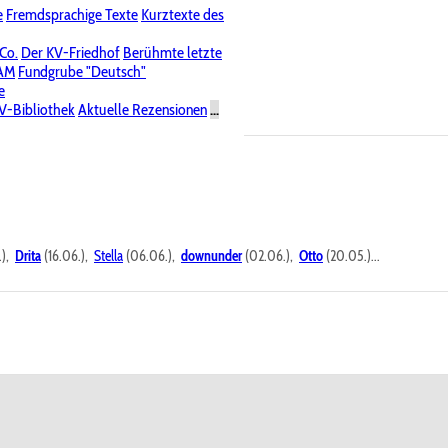
e
Fremdsprachige Texte
Kurztexte des
Nichtöffentliche Foren
 Co.
Der KV-Friedhof
Berühmte letzte
PAM
Fundgrube "Deutsch"
e
V-Bibliothek
Aktuelle Rezensionen
...
.),
Drita
(16.06.),
Stella
(06.06.),
downunder
(02.06.),
Otto
(20.05.)...