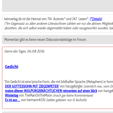
keinverlag.de ist die Heimat von 714
Autoren* und 247
Lesern*.
(*Details)
(*Im Gegensatz zu allen anderen Literaturforen zählen wir nur die aktiven Mitglie
abziehen, die sich selbst wieder abgemeldet haben oder rausgeworfen wurden, k
Momentan gibt es keine neuen Diskussionsbeiträge im Forum.
Genre des Tages, 06.08.2026:
Gedicht
:
"Ein Gedicht ist eine lyrische Form, die mit bildhafter Sprache (Metaphern) in for
DER GOTTESSOHN MIT 'ZIEGENPETER'
von harzgebirgler
(ziemlich neu, vom 0
meine älteren WALPURGISNÄCHTLICHEN reimereien auf einen blick
von harzgeb
Wintertag
von TheManOnTheMoon
(noch gar keine Kommentare)
Es ist aus ...
von hermann8332
(selten gelesen: nur 0 Aufrufe)