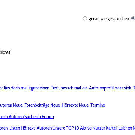
genau wie geschrieben
nichts)
bt
lies doch mal irgendeinen
Text,
besuch mal ein
Autorenprofil
oder sieh D
utoren
Neue
Forenbeiträge
Neue
Hörtexte
Neue
Termine
nach Autoren
Suche im Forum
oren-Listen
Hörtext-Autoren
Unsere TOP 10
Aktive Nutzer
Kartei-Leichen
N