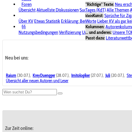
Foren
"Richtige" Texte:
Neu ersc
Übersicht
Aktuellste Diskussionen
Suche im Forum
Tages (KdT)
Alle Themen
Bereich "KV
A
Kunst:
Sprüche für Zig
klein
Über KV
Etwas Statistik
Erklärung: Benutzersymbole
Worte
Lieber KV als gar ke
Spende für
§§
Kolumnen:
Autorenkolum
Nutzungsbedingungen
Verifizierung
Urheberrecht
... und anderes:
Avatare & Bild
Unsere TO
Passt dazu:
Literaturwett
Neu bei uns:
Raium
(30.07.),
KreyDuengger
(28.07.),
Imitologiker
(27.07.),
Juli
(20.07.),
Ste
Übersicht aller neuen Autoren und Leser
Zur Zeit online: