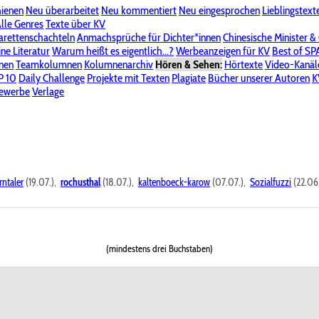
hienen
Neu überarbeitet
Neu kommentiert
Neu eingesprochen
Lieblingstext
-Board"
lle Genres
Bereich "Literatur & Schreiberei"
Texte über KV
Bereich "Allgemeines, Dies & Das"
arettenschachteln
Anmachsprüche für Dichter*innen
Chinesische Minister &
ine Literatur
 KV
Unsere Spenderliste
Warum heißt es eigentlich...?
Alle Wege führen zu KV
Werbeanzeigen für KV
Passwort vergessen?
Best of S
nen
Teamkolumnen
Kolumnenarchiv
Hören & Sehen:
Hörtexte
Video-Kanäl
er
P 10
Stalking
Daily Challenge
Datenschutzerklärung
Projekte mit Texten
Impressum
Plagiate
Bücher unserer Autoren
K
bewerbe
Verlage
rntaler
(19.07.),
rochusthal
(18.07.),
kaltenboeck-karow
(07.07.),
Sozialfuzzi
(22.06
(mindestens drei Buchstaben)