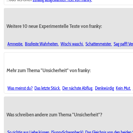
Weitere 10 neue Experimentelle Texte von franky:
Amnestie.
Bissfeste Wahrheiten.
Wischi waschi.
Schattenmeister.
Sag paff! Ve
Mehr zum Thema "Unsicherheit" von franky:
Was meinst du?
Das letzte Stück.
Der nächste Abflug.
Denkwürdig
Kein Mut.
Was schreiben andere zum Thema "Unsicherheit"?
So richtig aus Liebe küssen. (SunnySchwanbeck)
Das Gleichnis von den beide