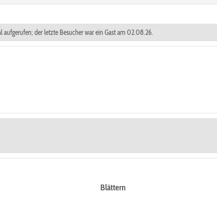
mal aufgerufen; der letzte Besucher war ein Gast am 02.08.26.
Blättern