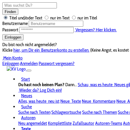
Finden
Titel und/oder Text
nur im Text
nur im Titel
Benutzername
Passwort
Vergessen? Hier klicken.
Einloggen
Du bist noch nicht angemeldet?
Klicke
hier, um Dir ein
Benutzerkonto zu erstellen.
(Keine Angst, es kostet 
Mein Konto
Einloggen
Anmelden
Passwort vergessen?
Start
Du hast noch keinen Plan?
Dann...
Schau, was es heute
Neues gi
Wieder da? Log Dich ein!
Neues
Alles, was heute
neu ist
Neue
Texte
Neue
Kommentare
Neue
A
Suche
Suche nach Texten
Schlagwortsuche
Suche nach Themen
Suche 
Autoren
Neu angemeldet
Komplettliste
Zufallsautor
Autoren-Teams
Aut
Texte