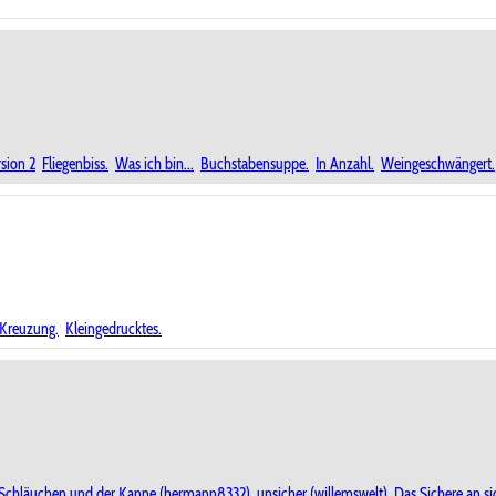
rsion 2
Fliegenbiss.
Was ich bin...
Buchstabensuppe.
In Anzahl.
Weingeschwängert.
Kreuzung.
Kleingedrucktes.
n Schläuchen und der Kanne (hermann8332)
unsicher (willemswelt)
Das Sichere an si