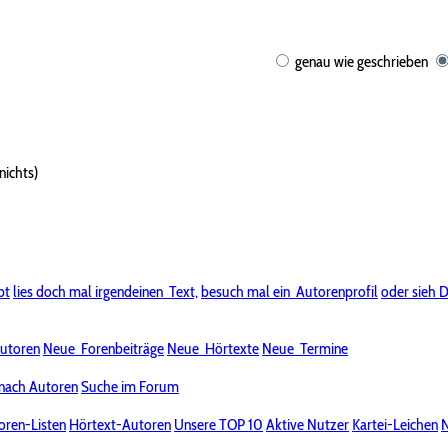
genau wie geschrieben
nichts)
bt
lies doch mal irgendeinen
Text,
besuch mal ein
Autorenprofil
oder sieh D
utoren
Neue
Forenbeiträge
Neue
Hörtexte
Neue
Termine
nach Autoren
Suche im Forum
oren-Listen
Hörtext-Autoren
Unsere TOP 10
Aktive Nutzer
Kartei-Leichen
N