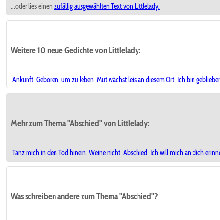
...oder lies einen
zufällig ausgewählten
Text von Littlelady.
Weitere 10 neue Gedichte von Littlelady:
Ankunft
Geboren, um zu leben
Mut wächst leis an diesem Ort
Ich bin gebliebe
Mehr zum Thema "Abschied" von Littlelady:
Tanz mich in den Tod hinein
Weine nicht
Abschied
Ich will mich an dich erinn
Was schreiben andere zum Thema "Abschied"?