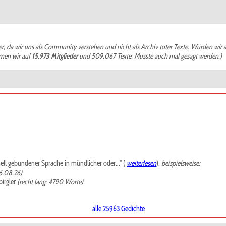
der, da wir uns als Community verstehen und nicht als Archiv toter Texte. Würden wir 
ämen wir auf
15.973 Mitglieder
und 509.067 Texte. Musste auch mal gesagt werden.)
mell gebundener Sprache in mündlicher oder..." (
weiterlesen
),
beispielsweise:
6.08.26)
irgler
(recht lang: 4790 Worte)
alle 25963 Gedichte