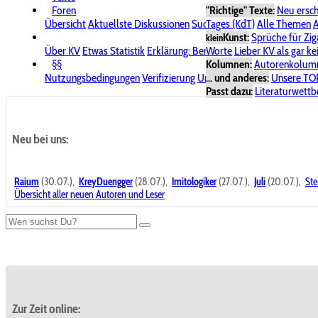
Foren
"Richtige" Texte:
Neu ersc
Übersicht
Aktuellste Diskussionen
Suche im Forum
Tages (KdT)
Alle Themen
Bereich "KV
A
Kunst:
Sprüche für Zig
klein
Über KV
Etwas Statistik
Erklärung: Benutzersymbole
Worte
Lieber KV als gar ke
Spende für
§§
Kolumnen:
Autorenkolum
Nutzungsbedingungen
Verifizierung
Urheberrecht
... und anderes:
Avatare & Bild
Unsere TO
Passt dazu:
Literaturwett
Neu bei uns:
Raium
(30.07.),
KreyDuengger
(28.07.),
Imitologiker
(27.07.),
Juli
(20.07.),
Ste
Übersicht aller neuen Autoren und Leser
Zur Zeit online: