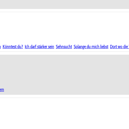
n
Könntest du?
Ich darf stärker sein
Sehnsucht
Solange du mich liebst
Dort wo die 
ern