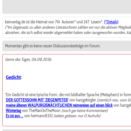
keinverlag.de ist die Heimat von 714
Autoren* und 247
Lesern*.
(*Details)
(*Im Gegensatz zu allen anderen Literaturforen zählen wir nur die aktiven Mitglie
abziehen, die sich selbst wieder abgemeldet haben oder rausgeworfen wurden, k
Momentan gibt es keine neuen Diskussionsbeiträge im Forum.
Genre des Tages, 06.08.2026:
Gedicht
:
"Ein Gedicht ist eine lyrische Form, die mit bildhafter Sprache (Metaphern) in for
DER GOTTESSOHN MIT 'ZIEGENPETER'
von harzgebirgler
(ziemlich neu, vom 0
meine älteren WALPURGISNÄCHTLICHEN reimereien auf einen blick
von harzgeb
Wintertag
von TheManOnTheMoon
(noch gar keine Kommentare)
Es ist aus ...
von hermann8332
(selten gelesen: nur 0 Aufrufe)