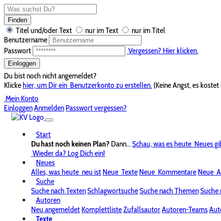
Finden
Titel und/oder Text
nur im Text
nur im Titel
Benutzername
Passwort
Vergessen? Hier klicken.
Einloggen
Du bist noch nicht angemeldet?
Klicke
hier, um Dir ein
Benutzerkonto zu erstellen.
(Keine Angst, es kostet 
Mein Konto
Einloggen
Anmelden
Passwort vergessen?
Start
Du hast noch keinen Plan?
Dann...
Schau, was es heute
Neues gi
Wieder da? Log Dich ein!
Neues
Alles, was heute
neu ist
Neue
Texte
Neue
Kommentare
Neue
A
Suche
Suche nach Texten
Schlagwortsuche
Suche nach Themen
Suche 
Autoren
Neu angemeldet
Komplettliste
Zufallsautor
Autoren-Teams
Aut
Texte