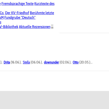
e
Fremdsprachige Texte
Kurztexte des
Nichtöffentliche Foren
 Co.
Der KV-Friedhof
Berühmte letzte
PAM
Fundgrube "Deutsch"
e
V-Bibliothek
Aktuelle Rezensionen
...
.),
Drita
(16.06.),
Stella
(06.06.),
downunder
(02.06.),
Otto
(20.05.)...