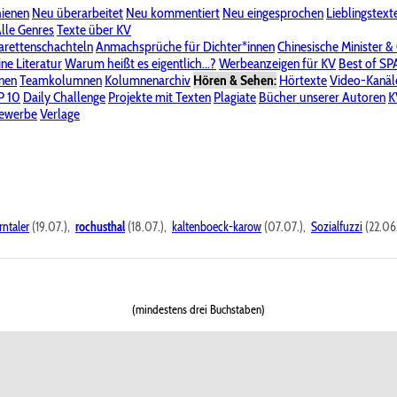
hienen
Neu überarbeitet
Neu kommentiert
Neu eingesprochen
Lieblingstext
-Board"
lle Genres
Bereich "Literatur & Schreiberei"
Texte über KV
Bereich "Allgemeines, Dies & Das"
arettenschachteln
Anmachsprüche für Dichter*innen
Chinesische Minister &
ine Literatur
 KV
Unsere Spenderliste
Warum heißt es eigentlich...?
Alle Wege führen zu KV
Werbeanzeigen für KV
Passwort vergessen?
Best of S
nen
Teamkolumnen
Kolumnenarchiv
Hören & Sehen:
Hörtexte
Video-Kanäl
er
P 10
Stalking
Daily Challenge
Datenschutzerklärung
Projekte mit Texten
Impressum
Plagiate
Bücher unserer Autoren
K
bewerbe
Verlage
rntaler
(19.07.),
rochusthal
(18.07.),
kaltenboeck-karow
(07.07.),
Sozialfuzzi
(22.06
(mindestens drei Buchstaben)