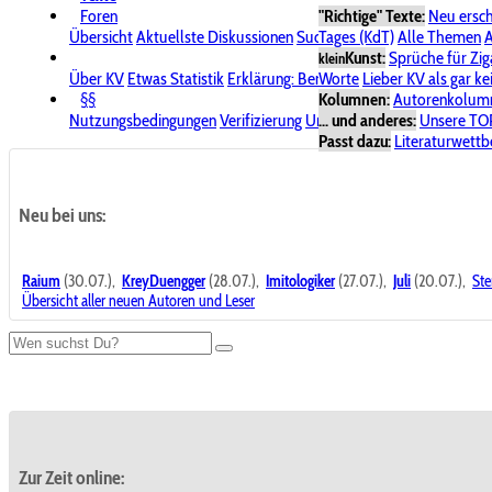
Foren
"Richtige" Texte:
Neu ersc
Übersicht
Aktuellste Diskussionen
Suche im Forum
Tages (KdT)
Alle Themen
Bereich "KV
A
Kunst:
Sprüche für Zig
klein
Über KV
Etwas Statistik
Erklärung: Benutzersymbole
Worte
Lieber KV als gar ke
Spende für
§§
Kolumnen:
Autorenkolum
Nutzungsbedingungen
Verifizierung
Urheberrecht
... und anderes:
Avatare & Bild
Unsere TO
Passt dazu:
Literaturwett
Neu bei uns:
Raium
(30.07.),
KreyDuengger
(28.07.),
Imitologiker
(27.07.),
Juli
(20.07.),
Ste
Übersicht aller neuen Autoren und Leser
Zur Zeit online: