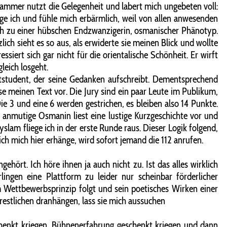
lammer nutzt die Gelegenheit und labert mich ungebeten voll:
ge ich und fühle mich erbärmlich, weil von allen anwesenden
ich zu einer hübschen Endzwanzigerin, osmanischer Phänotyp.
ich sieht es so aus, als erwiderte sie meinen Blick und wollte
siert sich gar nicht für die orientalische Schönheit. Er wirft
leich losgeht.
eitstudent, der seine Gedanken aufschreibt. Dementsprechend
lese meinen Text vor. Die Jury sind ein paar Leute im Publikum,
e 3 und eine 6 werden gestrichen, es bleiben also 14 Punkte.
ie anmutige Osmanin liest eine lustige Kurzgeschichte vor und
slam fliege ich in der erste Runde raus. Dieser Logik folgend,
ch mich hier erhänge, wird sofort jemand die 112 anrufen.
ehört. Ich höre ihnen ja auch nicht zu. Ist das alles wirklich
ngen eine Plattform zu leider nur scheinbar förderlicher
m Wettbewerbsprinzip folgt und sein poetisches Wirken einer
 restlichen dranhängen, lass sie mich aussuchen
chenkt kriegen, Bühnenerfahrung geschenkt kriegen und dann