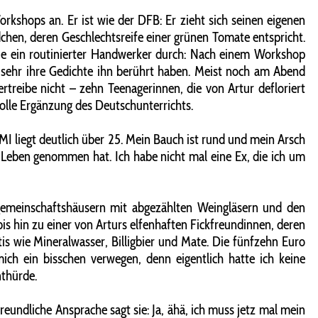
kshops an. Er ist wie der DFB: Er zieht sich seinen eigenen
dchen, deren Geschlechtsreife einer grünen Tomate entspricht.
 wie ein routinierter Handwerker durch: Nach einem Workshop
e sehr ihre Gedichte ihn berührt haben. Meist noch am Abend
rtreibe nicht – zehn Teenagerinnen, die von Artur defloriert
olle Ergänzung des Deutschunterrichts.
I liegt deutlich über 25. Mein Bauch ist rund und mein Arsch
s Leben genommen hat. Ich habe nicht mal eine Ex, die ich um
rfgemeinschaftshäusern mit abgezählten Weingläsern und den
s hin zu einer von Arturs elfenhaften Fickfreundinnen, deren
atis wie Mineralwasser, Billigbier und Mate. Die fünfzehn Euro
ch ein bisschen verwegen, denn eigentlich hatte ich keine
nthürde.
reundliche Ansprache sagt sie: Ja, ähä, ich muss jetz mal mein