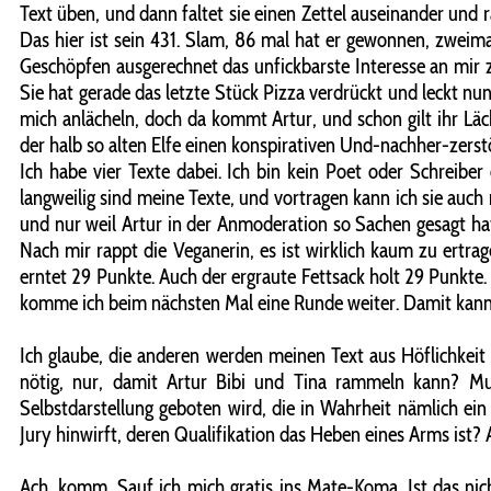
Text üben, und dann faltet sie einen Zettel auseinander und
Das hier ist sein 431. Slam, 86 mal hat er gewonnen, zweim
Geschöpfen ausgerechnet das unfickbarste Interesse an mir 
Sie hat gerade das letzte Stück Pizza verdrückt und leckt nun
mich anlächeln, doch da kommt Artur, und schon gilt ihr Läche
der halb so alten Elfe einen konspirativen Und-nachher-zerst
Ich habe vier Texte dabei. Ich bin kein Poet oder Schreibe
langweilig sind meine Texte, und vortragen kann ich sie auch n
und nur weil Artur in der Anmoderation so Sachen gesagt hat
Nach mir rappt die Veganerin, es ist wirklich kaum zu ertrag
erntet 29 Punkte. Auch der ergraute Fettsack holt 29 Punkte. 
komme ich beim nächsten Mal eine Runde weiter. Damit kann ic
Ich glaube, die anderen werden meinen Text aus Höflichkeit lo
nötig, nur, damit Artur Bibi und Tina rammeln kann? Mus
Selbstdarstellung geboten wird, die in Wahrheit nämlich ei
Jury hinwirft, deren Qualifikation das Heben eines Arms ist? 
Ach, komm. Sauf ich mich gratis ins Mate-Koma. Ist das ni