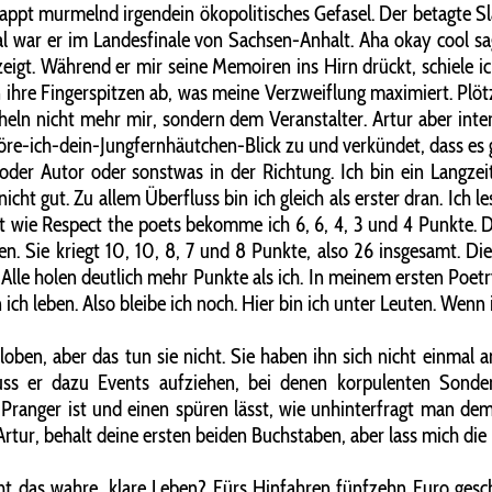
 rappt murmelnd irgendein ökopolitisches Gefasel. Der betagte S
al war er im Landesfinale von Sachsen-Anhalt. Aha okay cool sa
zeigt. Während er mir seine Memoiren ins Hirn drückt, schiele 
 ihre Fingerspitzen ab, was meine Verzweiflung maximiert. Plötzl
ln nicht mehr mir, sondern dem Veranstalter. Artur aber interes
öre-ich-dein-Jungfernhäutchen-Blick zu und verkündet, dass es g
r oder Autor oder sonstwas in der Richtung. Ich bin ein Langz
icht gut. Zu allem Überfluss bin ich gleich als erster dran. Ich 
 wie Respect the poets bekomme ich 6, 6, 4, 3 und 4 Punkte. Di
en. Sie kriegt 10, 10, 8, 7 und 8 Punkte, also 26 insgesamt. D
Alle holen deutlich mehr Punkte als ich. In meinem ersten Poetry
h leben. Also bleibe ich noch. Hier bin ich unter Leuten. Wenn i
ben, aber das tun sie nicht. Sie haben ihn sich nicht einmal ang
s er dazu Events aufziehen, bei denen korpulenten Sonderli
n Pranger ist und einen spüren lässt, wie unhinterfragt man de
Artur, behalt deine ersten beiden Buchstaben, aber lass mich die
cht das wahre, klare Leben? Fürs Hinfahren fünfzehn Euro ges