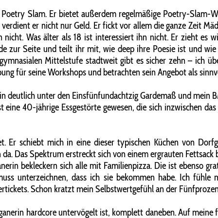
en Poetry Slam. Er bietet außerdem regelmäßige Poetry-Slam-Wor
rdient er nicht nur Geld. Er fickt vor allem die ganze Zeit Mä
icht. Was älter als 18 ist interessiert ihn nicht. Er zieht es
 zur Seite und teilt ihr mit, wie deep ihre Poesie ist und wi
gymnasialen Mittelstufe stadtweit gibt es sicher zehn – ich übe
ung für seine Workshops und betrachten sein Angebot als sinnv
 bin deutlich unter den Einsfünfundachtzig Gardemaß und mein BM
st eine 40-jährige Essgestörte gewesen, die sich inzwischen da
det. Er schiebt mich in eine dieser typischen Küchen von Do
a. Das Spektrum erstreckt sich von einem ergrauten Fettsack bi
anerin bekleckern sich alle mit Familienpizza. Die ist ebenso gr
muss unterzeichnen, dass ich sie bekommen habe. Ich fühle mi
rtickets. Schon kratzt mein Selbstwertgefühl an der Fünfproze
ganerin hardcore untervögelt ist, komplett daneben. Auf meine f