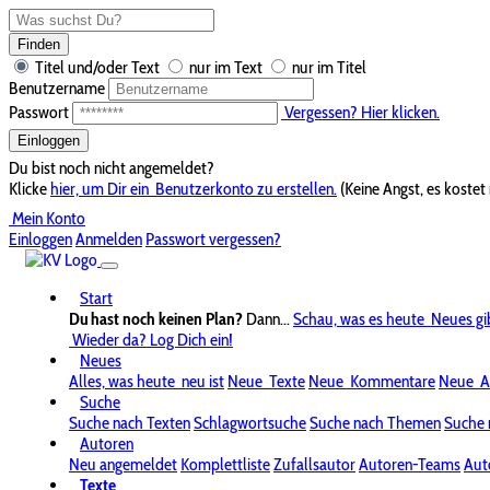
Finden
Titel und/oder Text
nur im Text
nur im Titel
Benutzername
Passwort
Vergessen? Hier klicken.
Einloggen
Du bist noch nicht angemeldet?
Klicke
hier, um Dir ein
Benutzerkonto zu erstellen.
(Keine Angst, es kostet 
Mein Konto
Einloggen
Anmelden
Passwort vergessen?
Start
Du hast noch keinen Plan?
Dann...
Schau, was es heute
Neues gi
Wieder da? Log Dich ein!
Neues
Alles, was heute
neu ist
Neue
Texte
Neue
Kommentare
Neue
A
Suche
Suche nach Texten
Schlagwortsuche
Suche nach Themen
Suche 
Autoren
Neu angemeldet
Komplettliste
Zufallsautor
Autoren-Teams
Aut
Texte