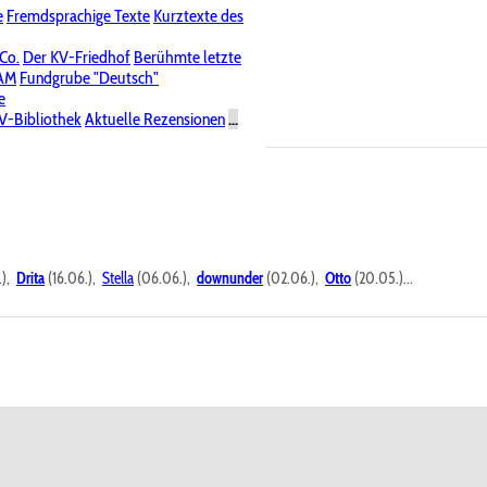
e
Fremdsprachige Texte
Kurztexte des
Nichtöffentliche Foren
 Co.
Der KV-Friedhof
Berühmte letzte
PAM
Fundgrube "Deutsch"
e
V-Bibliothek
Aktuelle Rezensionen
...
.),
Drita
(16.06.),
Stella
(06.06.),
downunder
(02.06.),
Otto
(20.05.)...