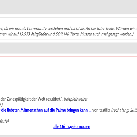
der, da wir uns als Community verstehen und nicht als Archiv toter Texte. Würden wir 
ämen wir auf
15.973 Mitglieder
und 509.146 Texte. Musste auch mal gesagt werden.)
r Zwiespältigkeit der Welt resultiert.",
beispielsweise:
6)
 die liebsten Mitmenschen auf die Palme bringen kann ...
von tastifix
(recht lang: 261
frufe)
alle 136 Tragikomödien