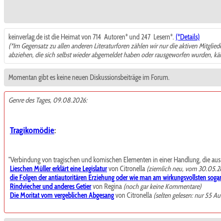
keinverlag.de ist die Heimat von 714
Autoren* und 247
Lesern*.
(*Details)
(*Im Gegensatz zu allen anderen Literaturforen zählen wir nur die aktiven Mitglie
abziehen, die sich selbst wieder abgemeldet haben oder rausgeworfen wurden, k
Momentan gibt es keine neuen Diskussionsbeiträge im Forum.
Genre des Tages, 09.08.2026:
Tragikomödie
:
"Verbindung von tragischen und komischen Elementen in einer Handlung, die aus de
Lieschen Müller erklärt eine Legislatur
von Citronella
(ziemlich neu, vom 30.05.2
die Folgen der antiautoritären Erziehung oder wie man am wirkungsvollsten sogar
Rindviecher und anderes Getier
von Regina
(noch gar keine Kommentare)
Die Moritat vom vergeblichen Abgesang
von Citronella
(selten gelesen: nur 55 Au