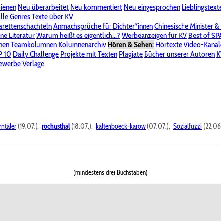
hienen
Neu überarbeitet
Neu kommentiert
Neu eingesprochen
Lieblingstext
-Board"
lle Genres
Bereich "Literatur & Schreiberei"
Texte über KV
Bereich "Allgemeines, Dies & Das"
arettenschachteln
Anmachsprüche für Dichter*innen
Chinesische Minister &
ine Literatur
 KV
Unsere Spenderliste
Warum heißt es eigentlich...?
Alle Wege führen zu KV
Werbeanzeigen für KV
Passwort vergessen?
Best of S
nen
Teamkolumnen
Kolumnenarchiv
Hören & Sehen:
Hörtexte
Video-Kanäl
er
P 10
Stalking
Daily Challenge
Datenschutzerklärung
Projekte mit Texten
Impressum
Plagiate
Bücher unserer Autoren
K
bewerbe
Verlage
rntaler
(19.07.),
rochusthal
(18.07.),
kaltenboeck-karow
(07.07.),
Sozialfuzzi
(22.06
(mindestens drei Buchstaben)