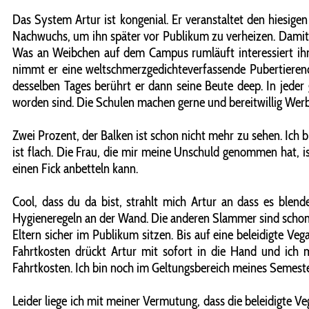
Das System Artur ist kongenial. Er veranstaltet den hiesig
Nachwuchs, um ihn später vor Publikum zu verheizen. Damit ve
Was an Weibchen auf dem Campus rumläuft interessiert ihn n
nimmt er eine weltschmerzgedichteverfassende Pubertierende
desselben Tages berührt er dann seine Beute deep. In jeder 
worden sind. Die Schulen machen gerne und bereitwillig Werb
Zwei Prozent, der Balken ist schon nicht mehr zu sehen. Ich
ist flach. Die Frau, die mir meine Unschuld genommen hat, i
einen Fick anbetteln kann.
Cool, dass du da bist, strahlt mich Artur an dass es blen
Hygieneregeln an der Wand. Die anderen Slammer sind schon d
Eltern sicher im Publikum sitzen. Bis auf eine beleidigte Veg
Fahrtkosten drückt Artur mit sofort in die Hand und ich 
Fahrtkosten. Ich bin noch im Geltungsbereich meines Semeste
Leider liege ich mit meiner Vermutung, dass die beleidigte Ve