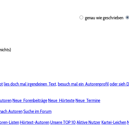
genau wie geschrieben
nichts)
bt
lies doch mal irgendeinen
Text,
besuch mal ein
Autorenprofil
oder sieh D
utoren
Neue
Forenbeiträge
Neue
Hörtexte
Neue
Termine
nach Autoren
Suche im Forum
oren-Listen
Hörtext-Autoren
Unsere TOP 10
Aktive Nutzer
Kartei-Leichen
N