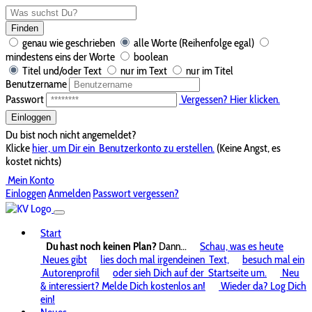
Finden
genau wie geschrieben
alle Worte (Reihenfolge egal)
mindestens eins der Worte
boolean
Titel und/oder Text
nur im Text
nur im Titel
Benutzername
Passwort
Vergessen? Hier klicken.
Einloggen
Du bist noch nicht angemeldet?
Klicke
hier, um Dir ein
Benutzerkonto zu erstellen.
(Keine Angst, es
kostet nichts)
Mein Konto
Einloggen
Anmelden
Passwort vergessen?
Start
Du hast noch keinen Plan?
Dann...
Schau, was es heute
Neues gibt
lies doch mal irgendeinen
Text,
besuch mal ein
Autorenprofil
oder sieh Dich auf der
Startseite um.
Neu
& interessiert? Melde Dich kostenlos an!
Wieder da? Log Dich
ein!