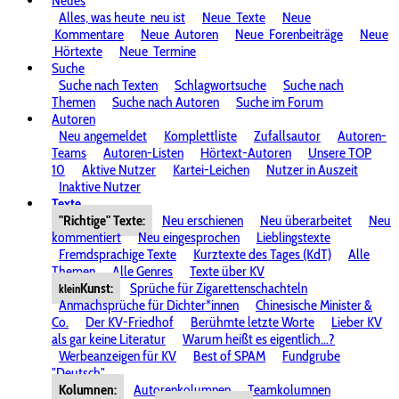
Neues
Alles, was heute
neu ist
Neue
Texte
Neue
Kommentare
Neue
Autoren
Neue
Forenbeiträge
Neue
Hörtexte
Neue
Termine
Suche
Suche nach Texten
Schlagwortsuche
Suche nach
Themen
Suche nach Autoren
Suche im Forum
Autoren
Neu angemeldet
Komplettliste
Zufallsautor
Autoren-
Teams
Autoren-Listen
Hörtext-Autoren
Unsere TOP
10
Aktive Nutzer
Kartei-Leichen
Nutzer in Auszeit
Inaktive Nutzer
Texte
"Richtige" Texte:
Neu erschienen
Neu überarbeitet
Neu
kommentiert
Neu eingesprochen
Lieblingstexte
Fremdsprachige Texte
Kurztexte des Tages (KdT)
Alle
Themen
Alle Genres
Texte über KV
Kunst:
Sprüche für Zigarettenschachteln
klein
Anmachsprüche für Dichter*innen
Chinesische Minister &
Co.
Der KV-Friedhof
Berühmte letzte Worte
Lieber KV
als gar keine Literatur
Warum heißt es eigentlich...?
Werbeanzeigen für KV
Best of SPAM
Fundgrube
"Deutsch"
Kolumnen:
Autorenkolumnen
Teamkolumnen