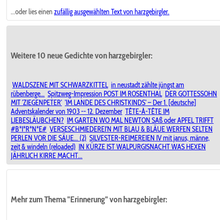
...oder lies einen
zufällig ausgewählten
Text von harzgebirgler.
Weitere 10 neue Gedichte von harzgebirgler:
WALDSZENE MIT SCHWARZKITTEL
in neustadt zählte jüngst am
rübenberge...
Spitzweg-Impression POST IM ROSENTHAL
DER GOTTESSOHN
MIT 'ZIEGENPETER'
'IM LANDE DES CHRISTKINDS' – Der 1. [deutsche]
Adventskalender von 1903 -- 12. Dezember
TÊTE-À-TÊTE IM
LIEBESLÄUBCHEN?
IM GARTEN WO MAL NEWTON SAß oder APFEL TRIFFT
#B*I*R*N*E#
VERSESCHMIEDEREI'N MIT BLAU & BLÄUE WERFEN SELTEN
PERLEN VOR DIE SÄUE... (2)
SILVESTER-REIMEREIEN IV mit janus, männe,
zeit & windeln (reloaded)
IN KÜRZE IST WALPURGISNACHT WAS HEXEN
JÄHRLICH KIRRE MACHT...
Mehr zum Thema "Erinnerung" von harzgebirgler: