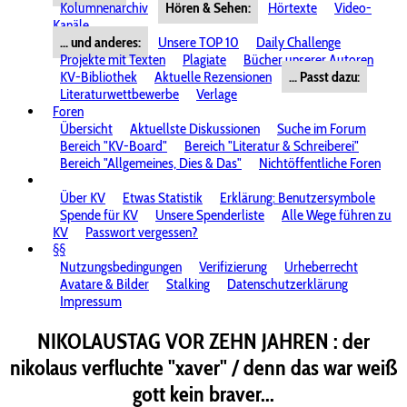
Kolumnenarchiv
Hören & Sehen:
Hörtexte
Video-
Kanäle
... und anderes:
Unsere TOP 10
Daily Challenge
Projekte mit Texten
Plagiate
Bücher unserer Autoren
KV-Bibliothek
Aktuelle Rezensionen
... Passt dazu:
Literaturwettbewerbe
Verlage
Foren
Übersicht
Aktuellste Diskussionen
Suche im Forum
Bereich "KV-Board"
Bereich "Literatur & Schreiberei"
Bereich "Allgemeines, Dies & Das"
Nichtöffentliche Foren
Über KV
Etwas Statistik
Erklärung: Benutzersymbole
Spende für KV
Unsere Spenderliste
Alle Wege führen zu
KV
Passwort vergessen?
§§
Nutzungsbedingungen
Verifizierung
Urheberrecht
Avatare & Bilder
Stalking
Datenschutzerklärung
Impressum
NIKOLAUSTAG VOR ZEHN JAHREN : der
nikolaus verfluchte "xaver" / denn das war weiß
gott kein braver...