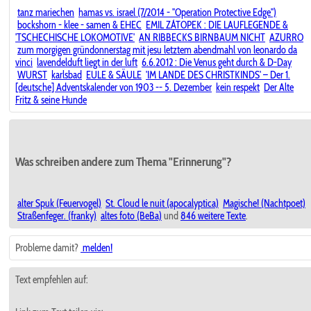
tanz mariechen
hamas vs. israel (7/2014 - "Operation Protective Edge")
bockshorn - klee - samen & EHEC
EMIL ZÁTOPEK : DIE LAUFLEGENDE &
'TSCHECHISCHE LOKOMOTIVE'
AN RIBBECKS BIRNBAUM NICHT
AZURRO
zum morgigen gründonnerstag mit jesu letztem abendmahl von leonardo da
vinci
lavendelduft liegt in der luft
6.6.2012 : Die Venus geht durch & D-Day
WURST
karlsbad
EULE & SÄULE
'IM LANDE DES CHRISTKINDS' – Der 1.
[deutsche] Adventskalender von 1903 -- 5. Dezember
kein respekt
Der Alte
Fritz & seine Hunde
Was schreiben andere zum Thema "Erinnerung"?
alter Spuk (Feuervogel)
St. Cloud le nuit (apocalyptica)
Magische! (Nachtpoet)
Straßenfeger. (franky)
altes foto (BeBa)
und
846 weitere Texte
.
Probleme damit?
melden!
Text empfehlen auf: