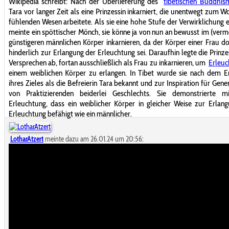
Wikipedia schreibt: Nach der Überlieferung des
tibetischen Buddhis
Tara vor langer Zeit als eine Prinzessin inkarniert, die unentwegt zum W
fühlenden Wesen arbeitete. Als sie eine hohe Stufe der Verwirklichung e
meinte ein spöttischer Mönch, sie könne ja von nun an bewusst im (verme
günstigeren männlichen Körper inkarnieren, da der Körper einer Frau d
hinderlich zur Erlangung der Erleuchtung sei. Daraufhin legte die Prinze
Versprechen ab, fortan ausschließlich als Frau zu inkarnieren, um
Erleuc
einem weiblichen Körper zu erlangen. In Tibet wurde sie nach dem E
ihres Zieles als die Befreierin Tara bekannt und zur Inspiration für Gene
von Praktizierenden beiderlei Geschlechts. Sie demonstrierte mi
Erleuchtung, dass ein weiblicher Körper in gleicher Weise zur Erlan
Erleuchtung befähigt wie ein männlicher.
LotharAtzert
meinte dazu am 26.01.24 um 20:56: