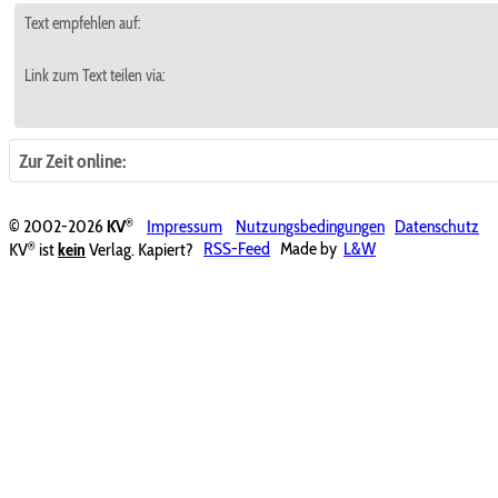
Text empfehlen auf:
Link zum Text teilen via:
Zur Zeit online:
®
© 2002-2026
KV
Impressum
Nutzungsbedingungen
Datenschutz
®
KV
ist
kein
Verlag. Kapiert?
RSS-Feed
Made by
L&W