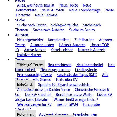
Neues
Alles, was heute
neu ist
Neue
Texte
Neue
Kommentare
Neue
Autoren
Neue
Forenbeiträge
Neue
Hörtexte
Neue
Termine
Suche
Suche nach Texten
Schlagwortsuche
Suche nach
Themen
Suche nach Autoren
Suche im Forum
Autoren
Neu angemeldet
Komplettliste
Zufallsautor
Autoren-
Teams
Autoren-Listen
Hörtext-Autoren
Unsere TOP
10
Aktive Nutzer
Kartei-Leichen
Nutzer in Auszeit
Inaktive Nutzer
Texte
"Richtige" Texte:
Neu erschienen
Neu überarbeitet
Neu
kommentiert
Neu eingesprochen
Lieblingstexte
Fremdsprachige Texte
Kurztexte des Tages (KdT)
Alle
Themen
Alle Genres
Texte über KV
Kunst:
Sprüche für Zigarettenschachteln
klein
Anmachsprüche für Dichter*innen
Chinesische Minister &
Co.
Der KV-Friedhof
Berühmte letzte Worte
Lieber KV
als gar keine Literatur
Warum heißt es eigentlich...?
Werbeanzeigen für KV
Best of SPAM
Fundgrube
"Deutsch"
Kolumnen:
Autorenkolumnen
Teamkolumnen