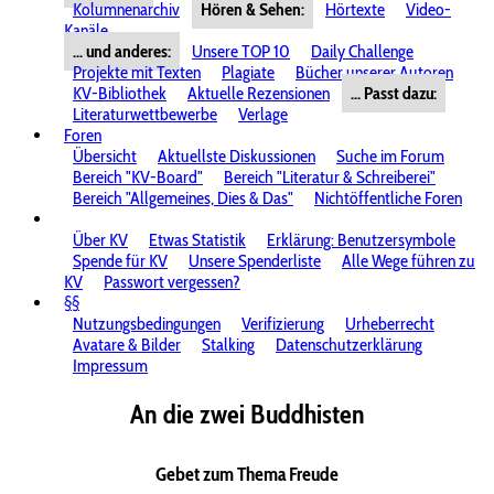
Kolumnenarchiv
Hören & Sehen:
Hörtexte
Video-
Kanäle
... und anderes:
Unsere TOP 10
Daily Challenge
Projekte mit Texten
Plagiate
Bücher unserer Autoren
KV-Bibliothek
Aktuelle Rezensionen
... Passt dazu:
Literaturwettbewerbe
Verlage
Foren
Übersicht
Aktuellste Diskussionen
Suche im Forum
Bereich "KV-Board"
Bereich "Literatur & Schreiberei"
Bereich "Allgemeines, Dies & Das"
Nichtöffentliche Foren
Über KV
Etwas Statistik
Erklärung: Benutzersymbole
Spende für KV
Unsere Spenderliste
Alle Wege führen zu
KV
Passwort vergessen?
§§
Nutzungsbedingungen
Verifizierung
Urheberrecht
Avatare & Bilder
Stalking
Datenschutzerklärung
Impressum
An die zwei Buddhisten
Gebet zum Thema Freude