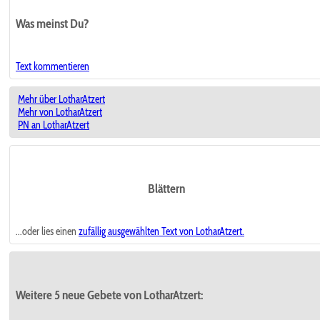
Was meinst Du?
Text kommentieren
Mehr über LotharAtzert
Mehr von LotharAtzert
PN an LotharAtzert
Blättern
...oder lies einen
zufällig ausgewählten
Text von LotharAtzert.
Weitere 5 neue Gebete von LotharAtzert: