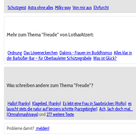
Schutzgeist
Astra ohne alles
Milky way
Von mir aus
Ehrfurcht
Mehr zum Thema "Freude" von LotharAtzert:
Ordnung
Das Löweneckerchen
Dakinis - Frauen im Buddhismus
Alles klar in
der Barbüßer-Bar – für Oberbauleiter Schützegräbele
Was ist Glück?
Was schreiben andere zum Thema "Freude"?
Hallo! (franky)
Klagelied. (franky)
Es lebt eine Frau in Saarbrücken (RoRo)
es
lauscht stets die natur auf lenzens schritte (harzgebirgler)
Ach, lach doch mal...
(Omnahmashivaya)
und
277 weitere Texte
.
Probleme damit?
melden!