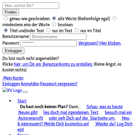
Finden
genau wie geschrieben
alle Worte (Reihenfolge egal)
mindestens eins der Worte
boolean
Titel und/oder Text
nur im Text
nur im Titel
Benutzername
Passwort
Vergessen? Hier klicken.
Einloggen
Du bist noch nicht angemeldet?
Klicke
hier, um Dir ein
Benutzerkonto zu erstellen.
(Keine Angst, es
kostet nichts)
Mein Konto
Einloggen
Anmelden
Passwort vergessen?
Start
Du hast noch keinen Plan?
Dann...
Schau, was es heute
Neues gibt
lies doch mal irgendeinen
Text,
besuch mal ein
Autorenprofil
oder sieh Dich auf der
Startseite um.
Neu
& interessiert? Melde Dich kostenlos an!
Wieder da? Log Dich
ein!