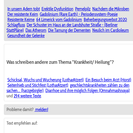
In unsern Adern tobt
Erektile Dysfunktion
Pemelpilz
Nachdem die Mikroben
Der resistente Keim
Gadolinium (Rare Earth) - Periodensystem-Poesie
Resistente Keime
64 Limerick vom Gadolinium
Beherbergungsverbot 2020
Schlagfluss
Der Schuster im Haus an der Landshuter Straße - (Berliner
StattPläne)
Das Atherom
Die Tarnung der Dementen
Neulich im Cardioleum
Gesundheit der Gelenke
Was schreiben andere zum Thema "Krankheit/ Heilung"?
Schicksal, Wuchs und Wucherung (LotharAtzert)
Ein Besuch beim Arzt (Horst)
Seitenhieb und Stichfest (LotharAtzert)
geschlechtskrankheiten zählen zu den
sachen... (harzgebirgler)
Diarrhoe und ihre möglich Folgen (Omnahmashivaya)
und
294 weitere Texte
.
Probleme damit?
melden!
Text empfehlen auf: