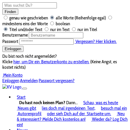
Finden
genau wie geschrieben
alle Worte (Reihenfolge egal)
mindestens eins der Worte
boolean
Titel und/oder Text
nur im Text
nur im Titel
Benutzername
Passwort
Vergessen? Hier klicken.
Einloggen
Du bist noch nicht angemeldet?
Klicke
hier, um Dir ein
Benutzerkonto zu erstellen.
(Keine Angst, es
kostet nichts)
Mein Konto
Einloggen
Anmelden
Passwort vergessen?
Start
Du hast noch keinen Plan?
Dann...
Schau, was es heute
Neues gibt
lies doch mal irgendeinen
Text,
besuch mal ein
Autorenprofil
oder sieh Dich auf der
Startseite um.
Neu
& interessiert? Melde Dich kostenlos an!
Wieder da? Log Dich
ein!