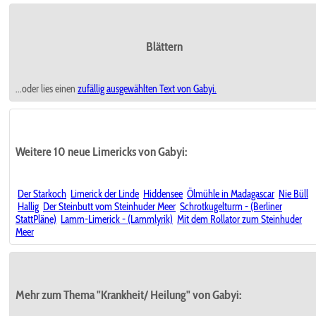
Blättern
...oder lies einen
zufällig ausgewählten
Text von Gabyi.
Weitere 10 neue Limericks von Gabyi:
Der Starkoch
Limerick der Linde
Hiddensee
Ölmühle in Madagascar
Nie Büll
Hallig
Der Steinbutt vom Steinhuder Meer
Schrotkugelturm - (Berliner
StattPläne)
Lamm-Limerick - (Lammlyrik)
Mit dem Rollator zum Steinhuder
Meer
Mehr zum Thema "Krankheit/ Heilung" von Gabyi: