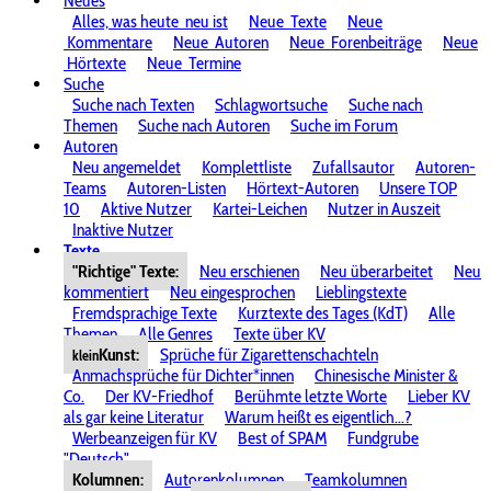
Neues
Alles, was heute
neu ist
Neue
Texte
Neue
Kommentare
Neue
Autoren
Neue
Forenbeiträge
Neue
Hörtexte
Neue
Termine
Suche
Suche nach Texten
Schlagwortsuche
Suche nach
Themen
Suche nach Autoren
Suche im Forum
Autoren
Neu angemeldet
Komplettliste
Zufallsautor
Autoren-
Teams
Autoren-Listen
Hörtext-Autoren
Unsere TOP
10
Aktive Nutzer
Kartei-Leichen
Nutzer in Auszeit
Inaktive Nutzer
Texte
"Richtige" Texte:
Neu erschienen
Neu überarbeitet
Neu
kommentiert
Neu eingesprochen
Lieblingstexte
Fremdsprachige Texte
Kurztexte des Tages (KdT)
Alle
Themen
Alle Genres
Texte über KV
Kunst:
Sprüche für Zigarettenschachteln
klein
Anmachsprüche für Dichter*innen
Chinesische Minister &
Co.
Der KV-Friedhof
Berühmte letzte Worte
Lieber KV
als gar keine Literatur
Warum heißt es eigentlich...?
Werbeanzeigen für KV
Best of SPAM
Fundgrube
"Deutsch"
Kolumnen:
Autorenkolumnen
Teamkolumnen