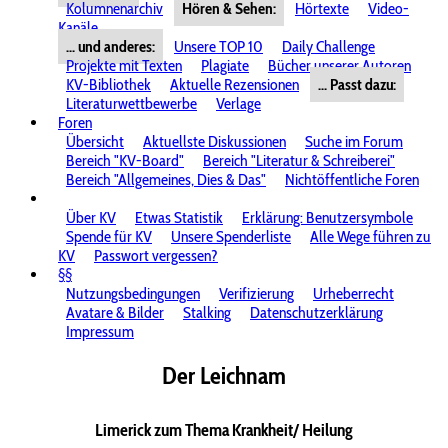
Kolumnenarchiv
Hören & Sehen:
Hörtexte
Video-
Kanäle
... und anderes:
Unsere TOP 10
Daily Challenge
Projekte mit Texten
Plagiate
Bücher unserer Autoren
KV-Bibliothek
Aktuelle Rezensionen
... Passt dazu:
Literaturwettbewerbe
Verlage
Foren
Übersicht
Aktuellste Diskussionen
Suche im Forum
Bereich "KV-Board"
Bereich "Literatur & Schreiberei"
Bereich "Allgemeines, Dies & Das"
Nichtöffentliche Foren
Über KV
Etwas Statistik
Erklärung: Benutzersymbole
Spende für KV
Unsere Spenderliste
Alle Wege führen zu
KV
Passwort vergessen?
§§
Nutzungsbedingungen
Verifizierung
Urheberrecht
Avatare & Bilder
Stalking
Datenschutzerklärung
Impressum
Der Leichnam
Limerick zum Thema Krankheit/ Heilung