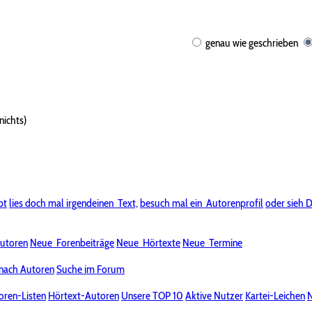
genau wie geschrieben
nichts)
bt
lies doch mal irgendeinen
Text,
besuch mal ein
Autorenprofil
oder sieh D
utoren
Neue
Forenbeiträge
Neue
Hörtexte
Neue
Termine
nach Autoren
Suche im Forum
oren-Listen
Hörtext-Autoren
Unsere TOP 10
Aktive Nutzer
Kartei-Leichen
N