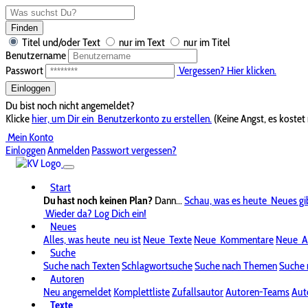
Finden
Titel und/oder Text
nur im Text
nur im Titel
Benutzername
Passwort
Vergessen? Hier klicken.
Einloggen
Du bist noch nicht angemeldet?
Klicke
hier, um Dir ein
Benutzerkonto zu erstellen.
(Keine Angst, es kostet 
Mein Konto
Einloggen
Anmelden
Passwort vergessen?
Start
Du hast noch keinen Plan?
Dann...
Schau, was es heute
Neues gi
Wieder da? Log Dich ein!
Neues
Alles, was heute
neu ist
Neue
Texte
Neue
Kommentare
Neue
A
Suche
Suche nach Texten
Schlagwortsuche
Suche nach Themen
Suche 
Autoren
Neu angemeldet
Komplettliste
Zufallsautor
Autoren-Teams
Aut
Texte