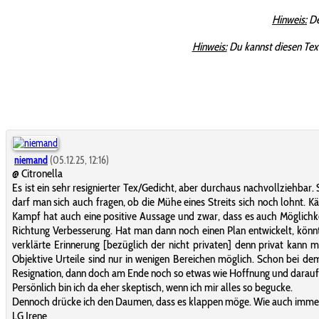
Hinweis:
De
Hinweis:
Du kannst diesen Tex
niemand
(05.12.25, 12:16)
@ Citronella
Es ist ein sehr resignierter Tex/Gedicht, aber durchaus nachvollziehba
darf man sich auch fragen, ob die Mühe eines Streits sich noch lohnt. 
Kampf hat auch eine positive Aussage und zwar, dass es auch Möglichkei
Richtung Verbesserung. Hat man dann noch einen Plan entwickelt, könnte
verklärte Erinnerung [bezüglich der nicht privaten] denn privat kann 
Objektive Urteile sind nur in wenigen Bereichen möglich. Schon bei dem
Resignation, dann doch am Ende noch so etwas wie Hoffnung und darauf a
Persönlich bin ich da eher skeptisch, wenn ich mir alles so begucke.
Dennoch drücke ich den Daumen, dass es klappen möge. Wie auch imme
LG Irene