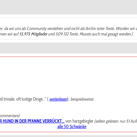
der, da wir uns als Community verstehen und nicht als Archiv toter Texte. Würden wir 
ämen wir auf
15.973 Mitglieder
und 509.132 Texte. Musste auch mal gesagt werden.)
riviale, oft lustige Dinge..." (
weiterlesen
),
beispielsweise:
Kommentare)
R HUND IN DER PFANNE VERRÜCKT...
von harzgebirgler
(selten gelesen: nur 51 Auf
alle 50 Schwänke