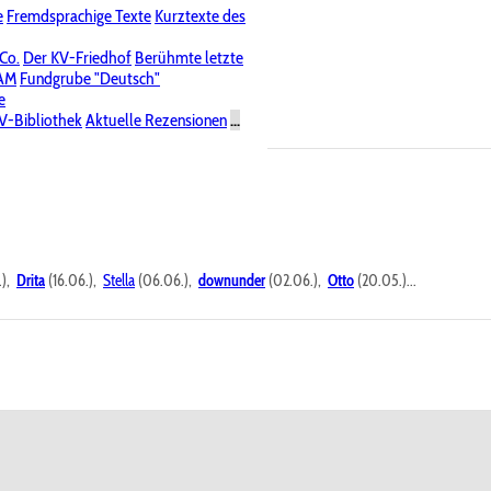
e
Fremdsprachige Texte
Kurztexte des
Nichtöffentliche Foren
 Co.
Der KV-Friedhof
Berühmte letzte
PAM
Fundgrube "Deutsch"
e
V-Bibliothek
Aktuelle Rezensionen
...
.),
Drita
(16.06.),
Stella
(06.06.),
downunder
(02.06.),
Otto
(20.05.)...