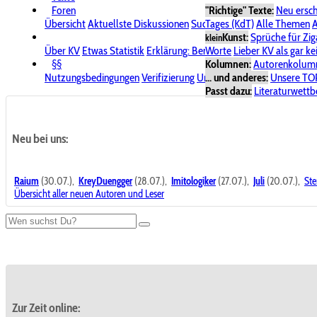
Foren
"Richtige" Texte:
Neu ersc
Übersicht
Aktuellste Diskussionen
Suche im Forum
Tages (KdT)
Alle Themen
Bereich "KV
A
Kunst:
Sprüche für Zig
klein
Über KV
Etwas Statistik
Erklärung: Benutzersymbole
Worte
Lieber KV als gar ke
Spende für
§§
Kolumnen:
Autorenkolum
Nutzungsbedingungen
Verifizierung
Urheberrecht
... und anderes:
Avatare & Bild
Unsere TO
Passt dazu:
Literaturwett
Neu bei uns:
Raium
(30.07.),
KreyDuengger
(28.07.),
Imitologiker
(27.07.),
Juli
(20.07.),
Ste
Übersicht aller neuen Autoren und Leser
Zur Zeit online: