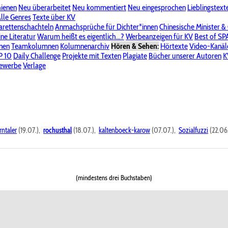
hienen
Neu überarbeitet
Neu kommentiert
Neu eingesprochen
Lieblingstext
-Board"
lle Genres
Bereich "Literatur & Schreiberei"
Texte über KV
Bereich "Allgemeines, Dies & Das"
arettenschachteln
Anmachsprüche für Dichter*innen
Chinesische Minister &
ine Literatur
 KV
Unsere Spenderliste
Warum heißt es eigentlich...?
Alle Wege führen zu KV
Werbeanzeigen für KV
Passwort vergessen?
Best of S
nen
Teamkolumnen
Kolumnenarchiv
Hören & Sehen:
Hörtexte
Video-Kanäl
er
P 10
Stalking
Daily Challenge
Datenschutzerklärung
Projekte mit Texten
Impressum
Plagiate
Bücher unserer Autoren
K
bewerbe
Verlage
rntaler
(19.07.),
rochusthal
(18.07.),
kaltenboeck-karow
(07.07.),
Sozialfuzzi
(22.06
(mindestens drei Buchstaben)