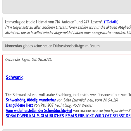
keinverlag.de ist die Heimat von 714
Autoren* und 247
Lesern*.
(*Details)
(*Im Gegensatz zu allen anderen Literaturforen zählen wir nur die aktiven Mitglie
abziehen, die sich selbst wieder abgemeldet haben oder rausgeworfen wurden, k
Momentan gibt es keine neuen Diskussionsbeiträge im Forum.
Genre des Tages, 08.08.2026:
Schwank
:
"Der Schwank ist eine volksnahe Erzählung, in der sich zwei Personen über zum Teil t
Schwerhörig, tüdelig, wunderbar
von Saira
(ziemlich neu, vom 24.04.26)
Das güldene Herz
von Paul207
(recht lang: 4524 Worte)
Vom widerherstellen der Schreibtüchtigkeit
von mannemvorne
(noch gar keine 
SOBALD WER KAUM GLAUBLICHES JEMALS ERBLICKT WIRD OFT SELBST DE