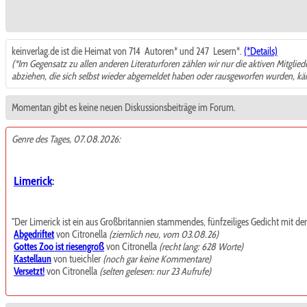
keinverlag.de ist die Heimat von 714
Autoren* und 247
Lesern*.
(*Details)
(*Im Gegensatz zu allen anderen Literaturforen zählen wir nur die aktiven Mitglie
abziehen, die sich selbst wieder abgemeldet haben oder rausgeworfen wurden, k
Momentan gibt es keine neuen Diskussionsbeiträge im Forum.
Genre des Tages, 07.08.2026:
Limerick
:
"Der Limerick ist ein aus Großbritannien stammendes, fünfzeiliges Gedicht mit de
Abgedriftet
von Citronella
(ziemlich neu, vom 03.08.26)
Gottes Zoo ist riesengroß
von Citronella
(recht lang: 628 Worte)
Kastellaun
von tueichler
(noch gar keine Kommentare)
Versetzt!
von Citronella
(selten gelesen: nur 23 Aufrufe)