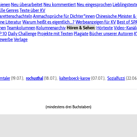
hienen
Neu überarbeitet
Neu kommentiert
Neu eingesprochen
Lieblingstext
-Board"
lle Genres
Bereich "Literatur & Schreiberei"
Texte über KV
Bereich "Allgemeines, Dies & Das"
arettenschachteln
Anmachsprüche für Dichter*innen
Chinesische Minister &
ine Literatur
 KV
Unsere Spenderliste
Warum heißt es eigentlich...?
Alle Wege führen zu KV
Werbeanzeigen für KV
Passwort vergessen?
Best of S
nen
Teamkolumnen
Kolumnenarchiv
Hören & Sehen:
Hörtexte
Video-Kanäl
er
P 10
Stalking
Daily Challenge
Datenschutzerklärung
Projekte mit Texten
Impressum
Plagiate
Bücher unserer Autoren
K
bewerbe
Verlage
rntaler
(19.07.),
rochusthal
(18.07.),
kaltenboeck-karow
(07.07.),
Sozialfuzzi
(22.06
(mindestens drei Buchstaben)