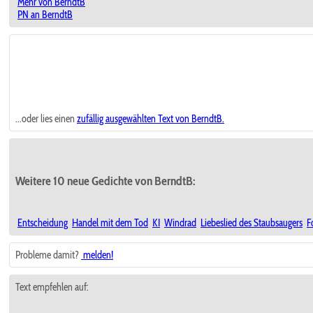
Mehr von BerndtB
PN an BerndtB
...oder lies einen
zufällig ausgewählten
Text von BerndtB.
Weitere 10 neue Gedichte von BerndtB:
Entscheidung
Handel mit dem Tod
KI
Windrad
Liebeslied des Staubsaugers
F
Probleme damit?
melden!
Text empfehlen auf: