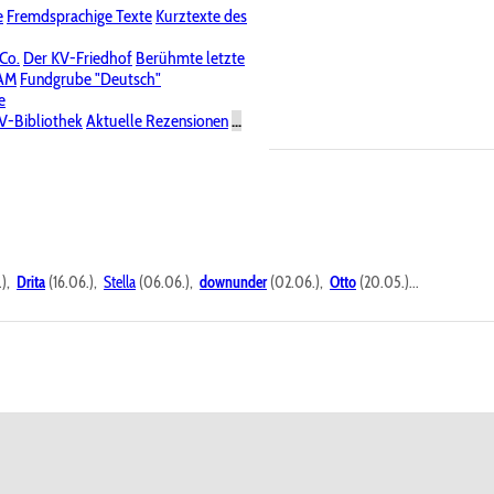
e
Fremdsprachige Texte
Kurztexte des
Nichtöffentliche Foren
 Co.
Der KV-Friedhof
Berühmte letzte
PAM
Fundgrube "Deutsch"
e
V-Bibliothek
Aktuelle Rezensionen
...
.),
Drita
(16.06.),
Stella
(06.06.),
downunder
(02.06.),
Otto
(20.05.)...