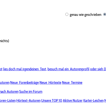
genau wie geschrieben
nichts)
bt
lies doch mal irgendeinen
Text,
besuch mal ein
Autorenprofil
oder sieh D
utoren
Neue
Forenbeiträge
Neue
Hörtexte
Neue
Termine
nach Autoren
Suche im Forum
oren-Listen
Hörtext-Autoren
Unsere TOP 10
Aktive Nutzer
Kartei-Leichen
N