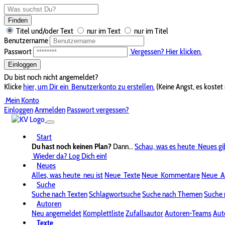
Finden
Titel und/oder Text
nur im Text
nur im Titel
Benutzername
Passwort
Vergessen? Hier klicken.
Einloggen
Du bist noch nicht angemeldet?
Klicke
hier, um Dir ein
Benutzerkonto zu erstellen.
(Keine Angst, es kostet 
Mein Konto
Einloggen
Anmelden
Passwort vergessen?
Start
Du hast noch keinen Plan?
Dann...
Schau, was es heute
Neues gi
Wieder da? Log Dich ein!
Neues
Alles, was heute
neu ist
Neue
Texte
Neue
Kommentare
Neue
A
Suche
Suche nach Texten
Schlagwortsuche
Suche nach Themen
Suche 
Autoren
Neu angemeldet
Komplettliste
Zufallsautor
Autoren-Teams
Aut
Texte