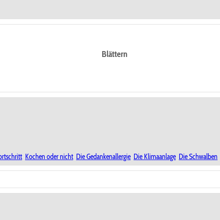
Blättern
ortschritt
Kochen oder nicht
Die Gedankenallergie
Die Klimaanlage
Die Schwalben