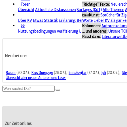
Foren
"Richtige" Texte:
Neu ersc
Übersicht
Aktuellste Diskussionen
Suche im Forum
Tages (KdT)
Alle Themen
Bereich "KV
A
Kunst:
Sprüche für Zig
klein
Über KV
Etwas Statistik
Erklärung: Benutzersymbole
Worte
Lieber KV als gar ke
Spende für
§§
Kolumnen:
Autorenkolum
Nutzungsbedingungen
Verifizierung
Urheberrecht
... und anderes:
Avatare & Bild
Unsere TO
Passt dazu:
Literaturwett
Neu bei uns:
Raium
(30.07.),
KreyDuengger
(28.07.),
Imitologiker
(27.07.),
Juli
(20.07.),
Ste
Übersicht aller neuen Autoren und Leser
Zur Zeit online: