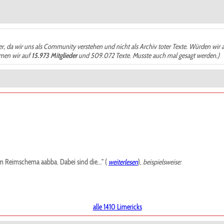
der, da wir uns als Community verstehen und nicht als Archiv toter Texte. Würden wir 
ämen wir auf
15.973 Mitglieder
und 509.072 Texte. Musste auch mal gesagt werden.)
m Reimschema aabba. Dabei sind die..." (
weiterlesen
),
beispielsweise:
alle 1410 Limericks