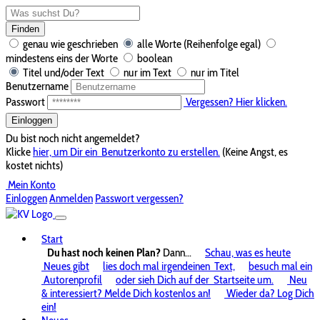
Finden
genau wie geschrieben
alle Worte (Reihenfolge egal)
mindestens eins der Worte
boolean
Titel und/oder Text
nur im Text
nur im Titel
Benutzername
Passwort
Vergessen? Hier klicken.
Einloggen
Du bist noch nicht angemeldet?
Klicke
hier, um Dir ein
Benutzerkonto zu erstellen.
(Keine Angst, es
kostet nichts)
Mein Konto
Einloggen
Anmelden
Passwort vergessen?
Start
Du hast noch keinen Plan?
Dann...
Schau, was es heute
Neues gibt
lies doch mal irgendeinen
Text,
besuch mal ein
Autorenprofil
oder sieh Dich auf der
Startseite um.
Neu
& interessiert? Melde Dich kostenlos an!
Wieder da? Log Dich
ein!