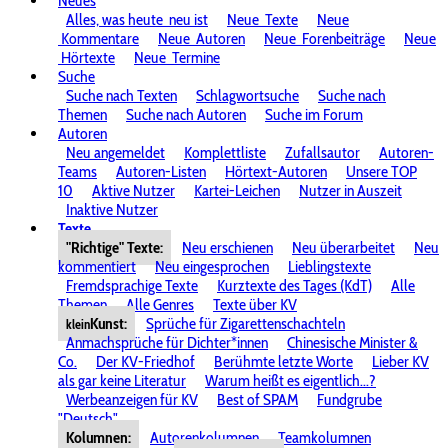
Neues
Alles, was heute
neu ist
Neue
Texte
Neue
Kommentare
Neue
Autoren
Neue
Forenbeiträge
Neue
Hörtexte
Neue
Termine
Suche
Suche nach Texten
Schlagwortsuche
Suche nach
Themen
Suche nach Autoren
Suche im Forum
Autoren
Neu angemeldet
Komplettliste
Zufallsautor
Autoren-
Teams
Autoren-Listen
Hörtext-Autoren
Unsere TOP
10
Aktive Nutzer
Kartei-Leichen
Nutzer in Auszeit
Inaktive Nutzer
Texte
"Richtige" Texte:
Neu erschienen
Neu überarbeitet
Neu
kommentiert
Neu eingesprochen
Lieblingstexte
Fremdsprachige Texte
Kurztexte des Tages (KdT)
Alle
Themen
Alle Genres
Texte über KV
Kunst:
Sprüche für Zigarettenschachteln
klein
Anmachsprüche für Dichter*innen
Chinesische Minister &
Co.
Der KV-Friedhof
Berühmte letzte Worte
Lieber KV
als gar keine Literatur
Warum heißt es eigentlich...?
Werbeanzeigen für KV
Best of SPAM
Fundgrube
"Deutsch"
Kolumnen:
Autorenkolumnen
Teamkolumnen