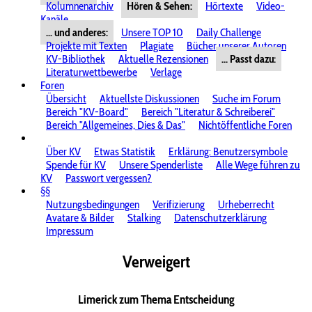
Kolumnenarchiv
Hören & Sehen:
Hörtexte
Video-
Kanäle
... und anderes:
Unsere TOP 10
Daily Challenge
Projekte mit Texten
Plagiate
Bücher unserer Autoren
KV-Bibliothek
Aktuelle Rezensionen
... Passt dazu:
Literaturwettbewerbe
Verlage
Foren
Übersicht
Aktuellste Diskussionen
Suche im Forum
Bereich "KV-Board"
Bereich "Literatur & Schreiberei"
Bereich "Allgemeines, Dies & Das"
Nichtöffentliche Foren
Über KV
Etwas Statistik
Erklärung: Benutzersymbole
Spende für KV
Unsere Spenderliste
Alle Wege führen zu
KV
Passwort vergessen?
§§
Nutzungsbedingungen
Verifizierung
Urheberrecht
Avatare & Bilder
Stalking
Datenschutzerklärung
Impressum
Verweigert
Limerick zum Thema Entscheidung