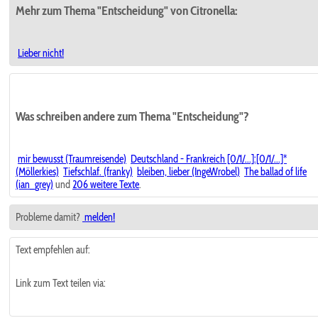
Mehr zum Thema "Entscheidung" von Citronella:
Lieber nicht!
Was schreiben andere zum Thema "Entscheidung"?
mir bewusst (Traumreisende)
Deutschland - Frankreich [0/1/...]:[0/1/...]*
(Möllerkies)
Tiefschlaf. (franky)
bleiben, lieber (IngeWrobel)
The ballad of life
(ian_grey)
und
206 weitere Texte
.
Probleme damit?
melden!
Text empfehlen auf:
Link zum Text teilen via: