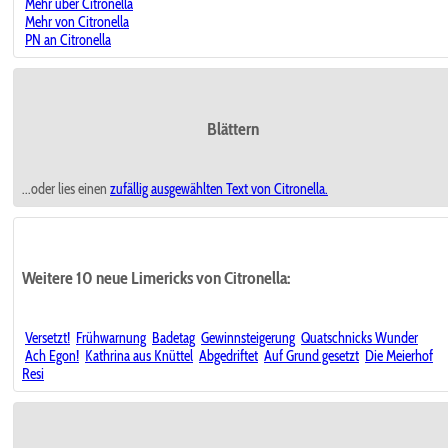
Mehr über Citronella
Mehr von Citronella
PN an Citronella
Blättern
...oder lies einen
zufällig ausgewählten
Text von Citronella.
Weitere 10 neue Limericks von Citronella:
Versetzt!
Frühwarnung
Badetag
Gewinnsteigerung
Quatschnicks Wunder
Ach Egon!
Kathrina aus Knüttel
Abgedriftet
Auf Grund gesetzt
Die Meierhof
Resi