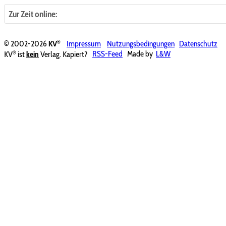
Zur Zeit online:
®
© 2002-2026
KV
Impressum
Nutzungsbedingungen
Datenschutz
®
KV
ist
kein
Verlag. Kapiert?
RSS-Feed
Made by
L&W