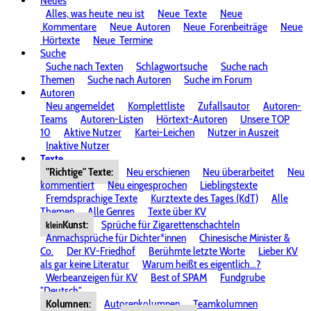
Neues
Alles, was heute
neu ist
Neue
Texte
Neue
Kommentare
Neue
Autoren
Neue
Forenbeiträge
Neue
Hörtexte
Neue
Termine
Suche
Suche nach Texten
Schlagwortsuche
Suche nach
Themen
Suche nach Autoren
Suche im Forum
Autoren
Neu angemeldet
Komplettliste
Zufallsautor
Autoren-
Teams
Autoren-Listen
Hörtext-Autoren
Unsere TOP
10
Aktive Nutzer
Kartei-Leichen
Nutzer in Auszeit
Inaktive Nutzer
Texte
"Richtige" Texte:
Neu erschienen
Neu überarbeitet
Neu
kommentiert
Neu eingesprochen
Lieblingstexte
Fremdsprachige Texte
Kurztexte des Tages (KdT)
Alle
Themen
Alle Genres
Texte über KV
Kunst:
Sprüche für Zigarettenschachteln
klein
Anmachsprüche für Dichter*innen
Chinesische Minister &
Co.
Der KV-Friedhof
Berühmte letzte Worte
Lieber KV
als gar keine Literatur
Warum heißt es eigentlich...?
Werbeanzeigen für KV
Best of SPAM
Fundgrube
"Deutsch"
Kolumnen:
Autorenkolumnen
Teamkolumnen