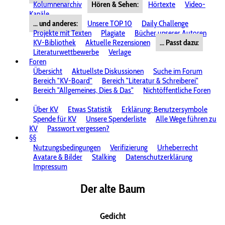
Kolumnenarchiv
Hören & Sehen:
Hörtexte
Video-
Kanäle
... und anderes:
Unsere TOP 10
Daily Challenge
Projekte mit Texten
Plagiate
Bücher unserer Autoren
KV-Bibliothek
Aktuelle Rezensionen
... Passt dazu:
Literaturwettbewerbe
Verlage
Foren
Übersicht
Aktuellste Diskussionen
Suche im Forum
Bereich "KV-Board"
Bereich "Literatur & Schreiberei"
Bereich "Allgemeines, Dies & Das"
Nichtöffentliche Foren
Über KV
Etwas Statistik
Erklärung: Benutzersymbole
Spende für KV
Unsere Spenderliste
Alle Wege führen zu
KV
Passwort vergessen?
§§
Nutzungsbedingungen
Verifizierung
Urheberrecht
Avatare & Bilder
Stalking
Datenschutzerklärung
Impressum
Der alte Baum
Gedicht