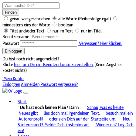
Finden
genau wie geschrieben
alle Worte (Reihenfolge egal)
mindestens eins der Worte
boolean
Titel und/oder Text
nur im Text
nur im Titel
Benutzername
Passwort
Vergessen? Hier klicken.
Einloggen
Du bist noch nicht angemeldet?
Klicke
hier, um Dir ein
Benutzerkonto zu erstellen.
(Keine Angst, es
kostet nichts)
Mein Konto
Einloggen
Anmelden
Passwort vergessen?
Start
Du hast noch keinen Plan?
Dann...
Schau, was es heute
Neues gibt
lies doch mal irgendeinen
Text,
besuch mal ein
Autorenprofil
oder sieh Dich auf der
Startseite um.
Neu
& interessiert? Melde Dich kostenlos an!
Wieder da? Log Dich
ein!