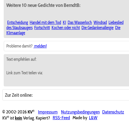
Weitere 10 neue Gedichte von BerndtB:
Entscheidung
Handel mit dem Tod
KI
Das Wasserloch
Windrad
Liebeslied
des Staubsaugers
Fortschritt
Kochen oder nicht
Die Gedankenallergie
Die
Klimaanlage
Probleme damit?
melden!
Text empfehlen auf:
Link zum Text teilen via:
Zur Zeit online:
®
© 2002-2026
KV
Impressum
Nutzungsbedingungen
Datenschutz
®
KV
ist
kein
Verlag. Kapiert?
RSS-Feed
Made by
L&W