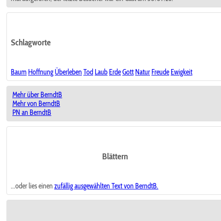
Schlagworte
Baum
Hoffnung
Überleben
Tod
Laub
Erde
Gott
Natur
Freude
Ewigkeit
Mehr über BerndtB
Mehr von BerndtB
PN an BerndtB
Blättern
...oder lies einen
zufällig ausgewählten
Text von BerndtB.