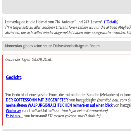
keinverlag.de ist die Heimat von 714
Autoren* und 247
Lesern*.
(*Details)
(*Im Gegensatz zu allen anderen Literaturforen zählen wir nur die aktiven Mitglie
abziehen, die sich selbst wieder abgemeldet haben oder rausgeworfen wurden, k
Momentan gibt es keine neuen Diskussionsbeiträge im Forum.
Genre des Tages, 06.08.2026:
Gedicht
:
"Ein Gedicht ist eine lyrische Form, die mit bildhafter Sprache (Metaphern) in for
DER GOTTESSOHN MIT 'ZIEGENPETER'
von harzgebirgler
(ziemlich neu, vom 0
meine älteren WALPURGISNÄCHTLICHEN reimereien auf einen blick
von harzgeb
Wintertag
von TheManOnTheMoon
(noch gar keine Kommentare)
Es ist aus ...
von hermann8332
(selten gelesen: nur 0 Aufrufe)