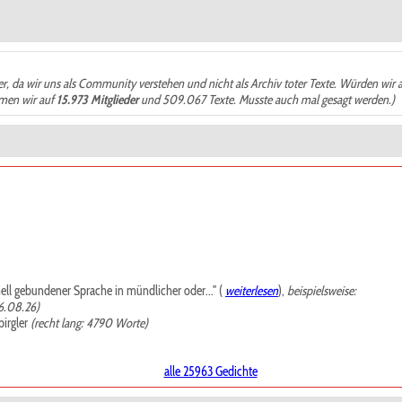
der, da wir uns als Community verstehen und nicht als Archiv toter Texte. Würden wir 
ämen wir auf
15.973 Mitglieder
und 509.067 Texte. Musste auch mal gesagt werden.)
mell gebundener Sprache in mündlicher oder..." (
weiterlesen
),
beispielsweise:
6.08.26)
irgler
(recht lang: 4790 Worte)
alle 25963 Gedichte