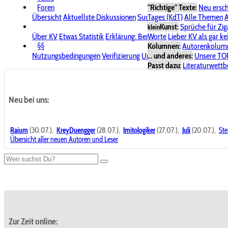
Foren
"Richtige" Texte:
Neu ersc
Übersicht
Aktuellste Diskussionen
Suche im Forum
Tages (KdT)
Alle Themen
Bereich "KV
A
Kunst:
Sprüche für Zig
klein
Über KV
Etwas Statistik
Erklärung: Benutzersymbole
Worte
Lieber KV als gar ke
Spende für
§§
Kolumnen:
Autorenkolum
Nutzungsbedingungen
Verifizierung
Urheberrecht
... und anderes:
Avatare & Bild
Unsere TO
Passt dazu:
Literaturwett
Neu bei uns:
Raium
(30.07.),
KreyDuengger
(28.07.),
Imitologiker
(27.07.),
Juli
(20.07.),
Ste
Übersicht aller neuen Autoren und Leser
Zur Zeit online: