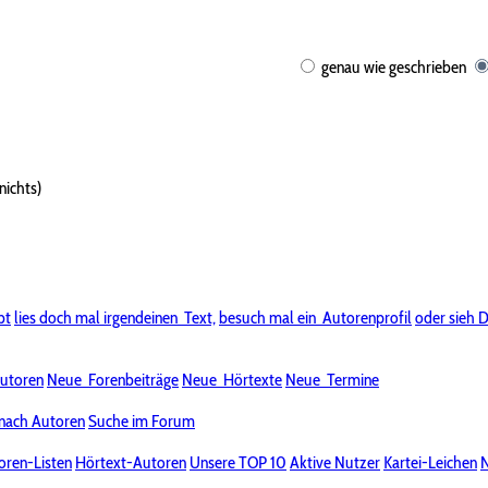
genau wie geschrieben
nichts)
bt
lies doch mal irgendeinen
Text,
besuch mal ein
Autorenprofil
oder sieh D
utoren
Neue
Forenbeiträge
Neue
Hörtexte
Neue
Termine
nach Autoren
Suche im Forum
oren-Listen
Hörtext-Autoren
Unsere TOP 10
Aktive Nutzer
Kartei-Leichen
N