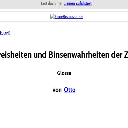
Lest doch mal
...einen Zufallstext!
akulani
)
isheiten und Binsenwahrheiten der 
Glosse
von
Otto