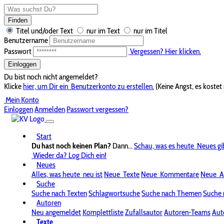
Finden
Titel und/oder Text
nur im Text
nur im Titel
Benutzername
Passwort
Vergessen? Hier klicken.
Einloggen
Du bist noch nicht angemeldet?
Klicke
hier, um Dir ein
Benutzerkonto zu erstellen.
(Keine Angst, es kostet 
Mein Konto
Einloggen
Anmelden
Passwort vergessen?
Start
Du hast noch keinen Plan?
Dann...
Schau, was es heute
Neues gi
Wieder da? Log Dich ein!
Neues
Alles, was heute
neu ist
Neue
Texte
Neue
Kommentare
Neue
A
Suche
Suche nach Texten
Schlagwortsuche
Suche nach Themen
Suche 
Autoren
Neu angemeldet
Komplettliste
Zufallsautor
Autoren-Teams
Aut
Texte