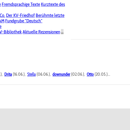
e
Fremdsprachige Texte
Kurztexte des
Nichtöffentliche Foren
 Co.
Der KV-Friedhof
Berühmte letzte
PAM
Fundgrube "Deutsch"
e
V-Bibliothek
Aktuelle Rezensionen
...
.),
Drita
(16.06.),
Stella
(06.06.),
downunder
(02.06.),
Otto
(20.05.)...