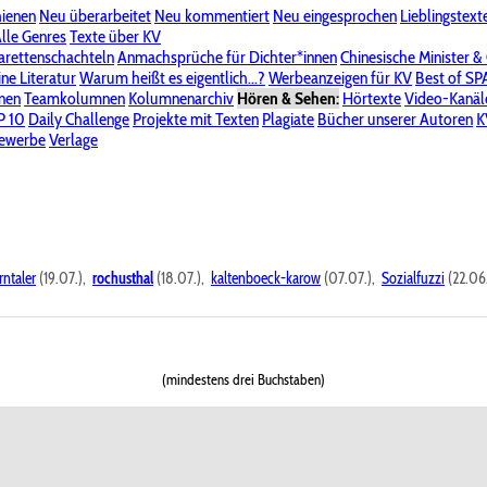
hienen
Neu überarbeitet
Neu kommentiert
Neu eingesprochen
Lieblingstext
-Board"
lle Genres
Bereich "Literatur & Schreiberei"
Texte über KV
Bereich "Allgemeines, Dies & Das"
arettenschachteln
Anmachsprüche für Dichter*innen
Chinesische Minister &
ine Literatur
 KV
Unsere Spenderliste
Warum heißt es eigentlich...?
Alle Wege führen zu KV
Werbeanzeigen für KV
Passwort vergessen?
Best of S
nen
Teamkolumnen
Kolumnenarchiv
Hören & Sehen:
Hörtexte
Video-Kanäl
er
P 10
Stalking
Daily Challenge
Datenschutzerklärung
Projekte mit Texten
Impressum
Plagiate
Bücher unserer Autoren
K
bewerbe
Verlage
rntaler
(19.07.),
rochusthal
(18.07.),
kaltenboeck-karow
(07.07.),
Sozialfuzzi
(22.06
(mindestens drei Buchstaben)