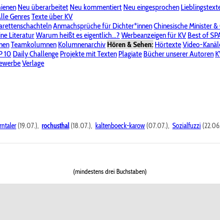
hienen
Neu überarbeitet
Neu kommentiert
Neu eingesprochen
Lieblingstext
-Board"
lle Genres
Bereich "Literatur & Schreiberei"
Texte über KV
Bereich "Allgemeines, Dies & Das"
arettenschachteln
Anmachsprüche für Dichter*innen
Chinesische Minister &
ine Literatur
 KV
Unsere Spenderliste
Warum heißt es eigentlich...?
Alle Wege führen zu KV
Werbeanzeigen für KV
Passwort vergessen?
Best of S
nen
Teamkolumnen
Kolumnenarchiv
Hören & Sehen:
Hörtexte
Video-Kanäl
er
P 10
Stalking
Daily Challenge
Datenschutzerklärung
Projekte mit Texten
Impressum
Plagiate
Bücher unserer Autoren
K
bewerbe
Verlage
rntaler
(19.07.),
rochusthal
(18.07.),
kaltenboeck-karow
(07.07.),
Sozialfuzzi
(22.06
(mindestens drei Buchstaben)