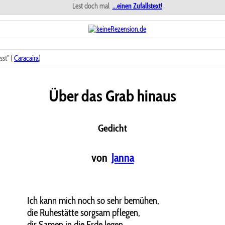
Lest doch mal
...einen Zufallstext!
st" (
Caracaira
)
Über das Grab hinaus
Gedicht
von
Janna
Ich kann mich noch so sehr bemühen,
die Ruhestätte sorgsam pflegen,
dir Samen in die Erde legen,