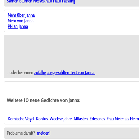
Samen
Blumen
Nesselkraut
Haut
Fassung
Mehr über Janna
Mehr von Janna
PN an Janna
...oder lies einen
zufällig ausgewählten
Text von Janna.
Weitere 10 neue Gedichte von Janna:
Komische Vögel
Konfus
Wechseljahre
Altlasten
Erlesenes
Frau Meier als Hei
Probleme damit?
melden!