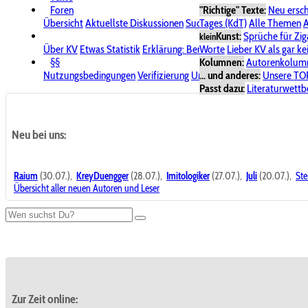
Foren
"Richtige" Texte:
Neu ersc
Übersicht
Aktuellste Diskussionen
Suche im Forum
Tages (KdT)
Alle Themen
Bereich "KV
A
Kunst:
Sprüche für Zig
klein
Über KV
Etwas Statistik
Erklärung: Benutzersymbole
Worte
Lieber KV als gar ke
Spende für
§§
Kolumnen:
Autorenkolum
Nutzungsbedingungen
Verifizierung
Urheberrecht
... und anderes:
Avatare & Bild
Unsere TO
Passt dazu:
Literaturwett
Neu bei uns:
Raium
(30.07.),
KreyDuengger
(28.07.),
Imitologiker
(27.07.),
Juli
(20.07.),
Ste
Übersicht aller neuen Autoren und Leser
Zur Zeit online: