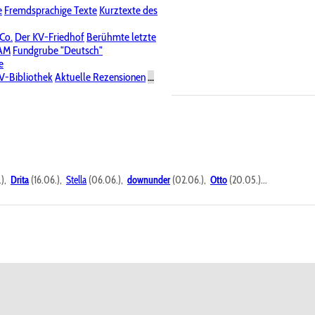
e
Fremdsprachige Texte
Kurztexte des
Nichtöffentliche Foren
 Co.
Der KV-Friedhof
Berühmte letzte
PAM
Fundgrube "Deutsch"
e
V-Bibliothek
Aktuelle Rezensionen
...
.),
Drita
(16.06.),
Stella
(06.06.),
downunder
(02.06.),
Otto
(20.05.)...