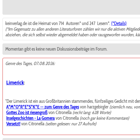
keinverlag.de ist die Heimat von 714
Autoren* und 247
Lesern*.
(*Details)
(*Im Gegensatz zu allen anderen Literaturforen zählen wir nur die aktiven Mitglie
abziehen, die sich selbst wieder abgemeldet haben oder rausgeworfen wurden, k
Momentan gibt es keine neuen Diskussionsbeiträge im Forum.
Genre des Tages, 07.08.2026:
Limerick
:
"Der Limerick ist ein aus Großbritannien stammendes, fünfzeiliges Gedicht mit de
A*M*O*R*E*S*K*E -- zum Genre des Tages
von harzgebirgler
(ziemlich neu, vo
Gottes Zoo ist riesengroß
von Citronella
(recht lang: 628 Worte)
Inselgeschichten - La Gomera
von Citronella
(noch gar keine Kommentare)
Versetzt!
von Citronella
(selten gelesen: nur 27 Aufrufe)