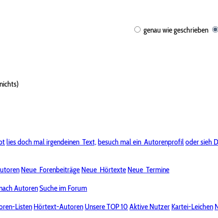
genau wie geschrieben
nichts)
bt
lies doch mal irgendeinen
Text,
besuch mal ein
Autorenprofil
oder sieh D
utoren
Neue
Forenbeiträge
Neue
Hörtexte
Neue
Termine
nach Autoren
Suche im Forum
oren-Listen
Hörtext-Autoren
Unsere TOP 10
Aktive Nutzer
Kartei-Leichen
N