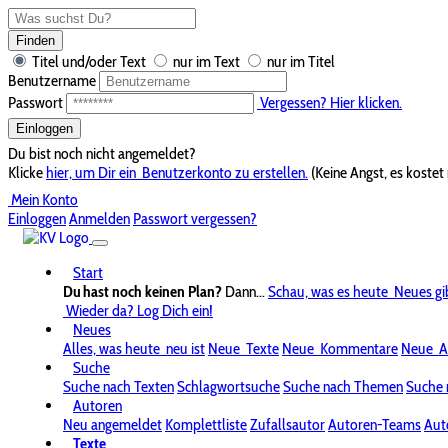
Finden
Titel und/oder Text
nur im Text
nur im Titel
Benutzername
Passwort
Vergessen? Hier klicken.
Einloggen
Du bist noch nicht angemeldet?
Klicke
hier, um Dir ein
Benutzerkonto zu erstellen.
(Keine Angst, es kostet 
Mein Konto
Einloggen
Anmelden
Passwort vergessen?
Start
Du hast noch keinen Plan?
Dann...
Schau, was es heute
Neues gi
Wieder da? Log Dich ein!
Neues
Alles, was heute
neu ist
Neue
Texte
Neue
Kommentare
Neue
A
Suche
Suche nach Texten
Schlagwortsuche
Suche nach Themen
Suche 
Autoren
Neu angemeldet
Komplettliste
Zufallsautor
Autoren-Teams
Aut
Texte