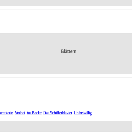
Blättern
mwerkerin
Vorbei
Au Backe
Das Schifferklavier
Unfreiwillig