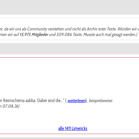
der, da wir uns als Community verstehen und nicht als Archiv toter Texte. Würden wir 
ämen wir auf
15.973 Mitglieder
und 509.086 Texte. Musste auch mal gesagt werden.)
m Reimschema aabba. Dabei sind die..." (
weiterlesen
),
beispielsweise:
m 07.08.26)
alle 1411 Limericks