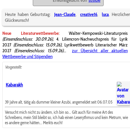
Erlebnisgedicht von
susidie
Heute haben Geburtstag:
Jean-Claude
,
creative16
,
luca
. Herzliche
Glückwunsch!
Neue Literaturwettbewerbe:
Walter-Kempowski-Literaturpreis
(Einsendeschluss: 30.09.26)
, 4. Liliencron-Nachwuchspreis für Lyrik
2027
(Einsendeschluss: 15.09.26)
, Lyrikwettbewerb Literarischer März
2027
(Einsendeschluss: 15.09.26)
...
zur Übersicht aller aktuellen
Wettbewerbe und Stipendien
Vorgestellt:
Kabarakh
39 Jahre alt, tätig als dummer kleiner Azubi, angemeldet seit 06.07.05
Versucht mich nicht zu ändern, ich bin so... Gilt auch für meine Art des
Schreibens, mein Stil bleibt so, ich hab einen Leserythmus und kein Metrum, wie
es andere gerne hätten... Merkts euch!