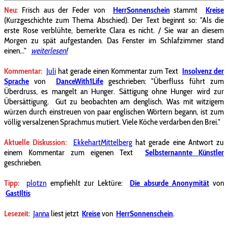
Neu:
Frisch aus der Feder von
HerrSonnenschein
stammt
Kreise
(Kurzgeschichte zum Thema Abschied). Der Text beginnt so: "Als die
erste Rose verblühte, bemerkte Clara es nicht. / Sie war an diesem
Morgen zu spät aufgestanden. Das Fenster im Schlafzimmer stand
einen..."
weiterlesen!
Kommentar:
Juli
hat gerade einen Kommentar zum Text
Insolvenz der
Sprache
von
DanceWith1Life
geschrieben: "Überfluss führt zum
Überdruss, es mangelt an Hunger. Sättigung ohne Hunger wird zur
Übersättigung. Gut zu beobachten am denglisch. Was mit witzigem
würzen durch einstreuen von paar englischen Wörtern begann, ist zum
völlig versalzenen Sprachmus mutiert. Viele Köche verdarben den Brei."
Aktuelle
Diskussion:
EkkehartMittelberg
hat gerade eine Antwort zu
einem Kommentar zum eigenen Text
Selbsternannte Künstler
geschrieben.
Tipp:
plotzn
empfiehlt
zur Lektüre:
Die absurde Anonymität
von
GastIltis
Lesezeit:
Janna
liest jetzt
Kreise
von
HerrSonnenschein
.