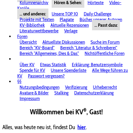
Kolumnenarchiv
Hören & Sehen:
Hörtexte
Video-
Kanäle
... und anderes:
Unsere TOP 10
Daily Challenge
Projekte mit Texten
Plagiate
Bücher unserer Autoren
KV-Bibliothek
Aktuelle Rezensionen
... Passt dazu:
Literaturwettbewerbe
Verlage
Foren
Übersicht
Aktuellste Diskussionen
Suche im Forum
Bereich "KV-Board"
Bereich "Literatur & Schreiberei"
Bereich "Allgemeines, Dies & Das"
Nichtöffentliche Foren
Über KV
Etwas Statistik
Erklärung: Benutzersymbole
Spende für KV
Unsere Spenderliste
Alle Wege führen zu
KV
Passwort vergessen?
§§
Nutzungsbedingungen
Verifizierung
Urheberrecht
Avatare & Bilder
Stalking
Datenschutzerklärung
Impressum
®
Willkommen bei KV
, Gast!
Alles, was heute neu ist, findest Du
hier
.