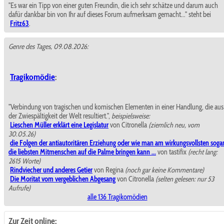
"Es war ein Tipp von einer guten Freundin, die ich sehr schätze und darum auch
dafür dankbar bin von Ihr auf dieses Forum aufmerksam gemacht..." steht bei
Fritz63
.
Genre des Tages, 09.08.2026:
Tragikomödie
:
"Verbindung von tragischen und komischen Elementen in einer Handlung, die aus
der Zwiespältigkeit der Welt resultiert.",
beispielsweise:
Lieschen Müller erklärt eine Legislatur
von Citronella
(ziemlich neu, vom
30.05.26)
die Folgen der antiautoritären Erziehung oder wie man am wirkungsvollsten soga
die liebsten Mitmenschen auf die Palme bringen kann ...
von tastifix
(recht lang:
2615 Worte)
Rindviecher und anderes Getier
von Regina
(noch gar keine Kommentare)
Die Moritat vom vergeblichen Abgesang
von Citronella
(selten gelesen: nur 53
Aufrufe)
alle 136 Tragikomödien
Zur Zeit online: