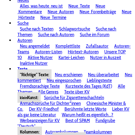
Neues
Alles, was heute
neu ist
Neue
Texte
Neue
Kommentare
Neue
Autoren
Neue
Forenbeiträge
Neue
Hörtexte
Neue
Termine
Suche
Suche nach Texten
Schlagwortsuche
Suche nach
Themen
Suche nach Autoren
Suche im Forum
Autoren
Neu angemeldet
Komplettliste
Zufallsautor
Autoren-
Teams
Autoren-Listen
Hörtext-Autoren
Unsere TOP
10
Aktive Nutzer
Kartei-Leichen
Nutzer in Auszeit
Inaktive Nutzer
Texte
"Richtige" Texte:
Neu erschienen
Neu überarbeitet
Neu
kommentiert
Neu eingesprochen
Lieblingstexte
Fremdsprachige Texte
Kurztexte des Tages (KdT)
Alle
Themen
Alle Genres
Texte über KV
Kunst:
Sprüche für Zigarettenschachteln
klein
Anmachsprüche für Dichter*innen
Chinesische Minister &
Co.
Der KV-Friedhof
Berühmte letzte Worte
Lieber KV
als gar keine Literatur
Warum heißt es eigentlich...?
Werbeanzeigen für KV
Best of SPAM
Fundgrube
"Deutsch"
Kolumnen:
Autorenkolumnen
Teamkolumnen