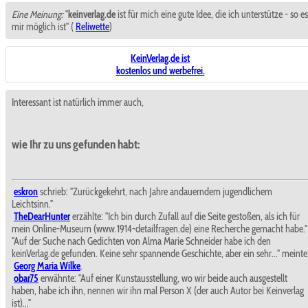
Eine Meinung:
"
keinverlag.de
ist für mich eine gute Idee, die ich unterstütze - so es
mir möglich ist" (
Reliwette
)
KeinVerlag.de ist
kostenlos und werbefrei.
Interessant ist natürlich immer auch,
wie Ihr zu uns gefunden habt:
eskron
schrieb: "Zurückgekehrt, nach Jahre andauerndem jugendlichem
Leichtsinn."
TheDearHunter
erzählte: "Ich bin durch Zufall auf die Seite gestoßen, als ich für
mein Online-Museum (www.1914-detailfragen.de) eine Recherche gemacht habe."
"Auf der Suche nach Gedichten von Alma Marie Schneider habe ich den
keinVerlag.de gefunden. Keine sehr spannende Geschichte, aber ein sehr..." meinte
Georg Maria Wilke
.
obar75
erwähnte: "Auf einer Kunstausstellung, wo wir beide auch ausgestellt
haben, habe ich ihn, nennen wir ihn mal Person X (der auch Autor bei Keinverlag
ist)..."