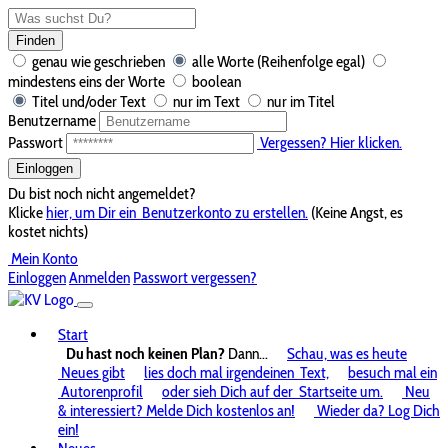
Finden
genau wie geschrieben
alle Worte (Reihenfolge egal)
mindestens eins der Worte
boolean
Titel und/oder Text
nur im Text
nur im Titel
Benutzername
Passwort
Vergessen? Hier klicken.
Einloggen
Du bist noch nicht angemeldet?
Klicke
hier, um Dir ein
Benutzerkonto zu erstellen.
(Keine Angst, es
kostet nichts)
Mein Konto
Einloggen
Anmelden
Passwort vergessen?
Start
Du hast noch keinen Plan?
Dann...
Schau, was es heute
Neues gibt
lies doch mal irgendeinen
Text,
besuch mal ein
Autorenprofil
oder sieh Dich auf der
Startseite um.
Neu
& interessiert? Melde Dich kostenlos an!
Wieder da? Log Dich
ein!