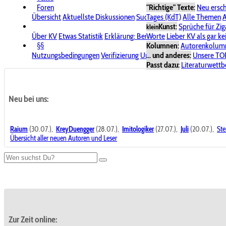
Foren
"Richtige" Texte:
Neu ersc
Übersicht
Aktuellste Diskussionen
Suche im Forum
Tages (KdT)
Alle Themen
Bereich "KV
A
Kunst:
Sprüche für Zig
klein
Über KV
Etwas Statistik
Erklärung: Benutzersymbole
Worte
Lieber KV als gar ke
Spende für
§§
Kolumnen:
Autorenkolum
Nutzungsbedingungen
Verifizierung
Urheberrecht
... und anderes:
Avatare & Bild
Unsere TO
Passt dazu:
Literaturwett
Neu bei uns:
Raium
(30.07.),
KreyDuengger
(28.07.),
Imitologiker
(27.07.),
Juli
(20.07.),
Ste
Übersicht aller neuen Autoren und Leser
Zur Zeit online: