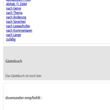
alphab. (1. Zeile)
nach Genre
nach Thema
nach Änderung
nach Sprachen
nach Leseaufrufen
nach Kommentaren
nach Länge
zufällig
Gästebuch
Das Gästebuch ist noch leer.
downunder empfiehlt
: