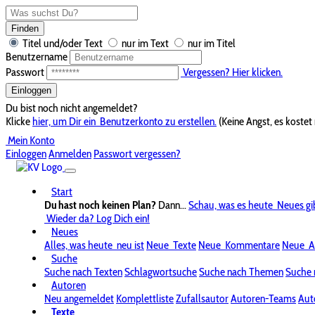
Finden
Titel und/oder Text
nur im Text
nur im Titel
Benutzername
Passwort
Vergessen? Hier klicken.
Einloggen
Du bist noch nicht angemeldet?
Klicke
hier, um Dir ein
Benutzerkonto zu erstellen.
(Keine Angst, es kostet 
Mein Konto
Einloggen
Anmelden
Passwort vergessen?
Start
Du hast noch keinen Plan?
Dann...
Schau, was es heute
Neues gi
Wieder da? Log Dich ein!
Neues
Alles, was heute
neu ist
Neue
Texte
Neue
Kommentare
Neue
A
Suche
Suche nach Texten
Schlagwortsuche
Suche nach Themen
Suche 
Autoren
Neu angemeldet
Komplettliste
Zufallsautor
Autoren-Teams
Aut
Texte