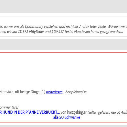
der, da wir uns als Community verstehen und nicht als Archiv toter Texte. Würden wir 
ämen wir auf
15.973 Mitglieder
und 509.132 Texte. Musste auch mal gesagt werden.)
riviale, oft lustige Dinge..." (
weiterlesen
),
beispielsweise:
Kommentare)
R HUND IN DER PFANNE VERRÜCKT...
von harzgebirgler
(selten gelesen: nur 51 Auf
alle 50 Schwänke