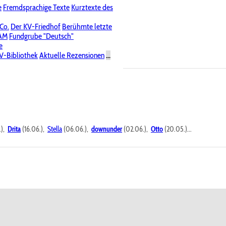
e
Fremdsprachige Texte
Kurztexte des
Nichtöffentliche Foren
 Co.
Der KV-Friedhof
Berühmte letzte
PAM
Fundgrube "Deutsch"
e
V-Bibliothek
Aktuelle Rezensionen
...
.),
Drita
(16.06.),
Stella
(06.06.),
downunder
(02.06.),
Otto
(20.05.)...