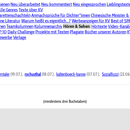
hienen
Neu überarbeitet
Neu kommentiert
Neu eingesprochen
Lieblingstext
-Board"
lle Genres
Bereich "Literatur & Schreiberei"
Texte über KV
Bereich "Allgemeines, Dies & Das"
arettenschachteln
Anmachsprüche für Dichter*innen
Chinesische Minister &
ine Literatur
 KV
Unsere Spenderliste
Warum heißt es eigentlich...?
Alle Wege führen zu KV
Werbeanzeigen für KV
Passwort vergessen?
Best of S
nen
Teamkolumnen
Kolumnenarchiv
Hören & Sehen:
Hörtexte
Video-Kanäl
er
P 10
Stalking
Daily Challenge
Datenschutzerklärung
Projekte mit Texten
Impressum
Plagiate
Bücher unserer Autoren
K
bewerbe
Verlage
rntaler
(19.07.),
rochusthal
(18.07.),
kaltenboeck-karow
(07.07.),
Sozialfuzzi
(22.06
(mindestens drei Buchstaben)