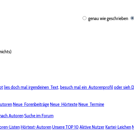
genau wie geschrieben
nichts)
bt
lies doch mal irgendeinen
Text,
besuch mal ein
Autorenprofil
oder sieh D
utoren
Neue
Forenbeiträge
Neue
Hörtexte
Neue
Termine
nach Autoren
Suche im Forum
oren-Listen
Hörtext-Autoren
Unsere TOP 10
Aktive Nutzer
Kartei-Leichen
N