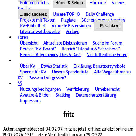
Kolumnenarchiv
Hören & Sehen:
Hörtexte
Video-
Kanäle
... und anderes:
Unsere TOP 10
Daily Challenge
Projekte mit Texten
Plagiate
Bücher unserer Autoren
KV-Bibliothek
Aktuelle Rezensionen
... Passt dazu:
Literaturwettbewerbe
Verlage
Foren
Übersicht
Aktuellste Diskussionen
Suche im Forum
Bereich "KV-Board"
Bereich "Literatur & Schreiberei"
Bereich "Allgemeines, Dies & Das"
Nichtöffentliche Foren
Über KV
Etwas Statistik
Erklärung: Benutzersymbole
Spende für KV
Unsere Spenderliste
Alle Wege führen zu
KV
Passwort vergessen?
§§
Nutzungsbedingungen
Verifizierung
Urheberrecht
Avatare & Bilder
Stalking
Datenschutzerklärung
Impressum
fritz
Autor
, angemeldet seit 04.02.07. fritz ist jetzt
offline; zuletzt online am
19.07.2026, 19:16. Letzte Veröffentlichung am 29.09.22.