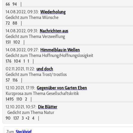
66
94
|
14.08.2022, 09:33:
Wiederholung
Gedicht zum Thema Wünsche
72
88
|
14.08.2022, 09:31:
Nachrichten aus
Gedicht zum Thema Verzweiflung
151
102
|
14.08.2022, 09:27:
Himmelblau in Wellen
Gedicht zum Thema Hoffnung/Hoffnungslosigkeit
176
104
1
1
|
02.11.2021, 11:22:
und doch
Gedicht zum Thema Trost/ trostlos
57
116
|
12.10.2021, 17:19:
Gegenüber von Garten Eben
Kurzprosa zum Thema Gesellschaftskritik
1495
110
2
|
12.10.2021, 10:57:
Die Blätter
Gedicht zum Thema Natur
90
137
3
+2
4
|
Zum
Steckbrief