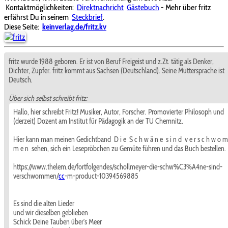
Kontaktmöglichkeiten:
Direktnachricht
Gästebuch
- Mehr über fritz
erfährst Du in seinem
Steckbrief
.
Diese Seite:
keinverlag.de/fritz.kv
fritz wurde 1988 geboren. Er ist von Beruf Freigeist und z.Zt. tätig als Denker,
Dichter, Zupfer. fritz kommt aus Sachsen (Deutschland). Seine Muttersprache ist
Deutsch.
Über sich selbst schreibt fritz:
Hallo, hier schreibt Fritz! Musiker, Autor, Forscher. Promovierter Philosoph und
(derzeit) Dozent am Institut für Pädagogik an der TU Chemnitz.
Hier kann man meinen Gedichtband D i e S c h w ä n e s i n d v e r s c h w o m
m e n sehen, sich ein Lesepröbchen zu Gemüte führen und das Buch bestellen.
https://www.thelem.de/fortfolgendes/schollmeyer-die-schw%C3%A4ne-sind-
verschwommen/
cc
-m-product-10394569885
Es sind die alten Lieder
und wir dieselben geblieben
Schick Deine Tauben über's Meer