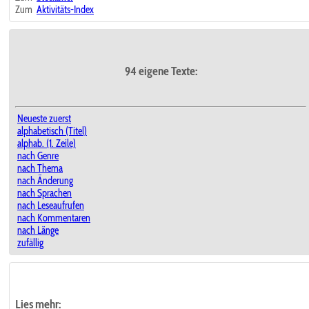
Zum
Aktivitäts-Index
94 eigene Texte:
Neueste zuerst
alphabetisch (Titel)
alphab. (1. Zeile)
nach Genre
nach Thema
nach Änderung
nach Sprachen
nach Leseaufrufen
nach Kommentaren
nach Länge
zufällig
Lies mehr: