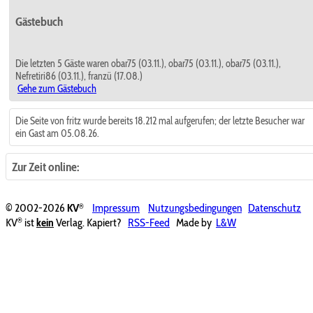
Gästebuch
Die letzten 5 Gäste waren obar75 (03.11.), obar75 (03.11.), obar75 (03.11.),
Nefretiri86 (03.11.), franzü (17.08.)
Gehe zum Gästebuch
Die Seite von fritz wurde bereits 18.212 mal aufgerufen; der letzte Besucher war
ein Gast am 05.08.26.
Zur Zeit online:
®
© 2002-2026
KV
Impressum
Nutzungsbedingungen
Datenschutz
®
KV
ist
kein
Verlag. Kapiert?
RSS-Feed
Made by
L&W