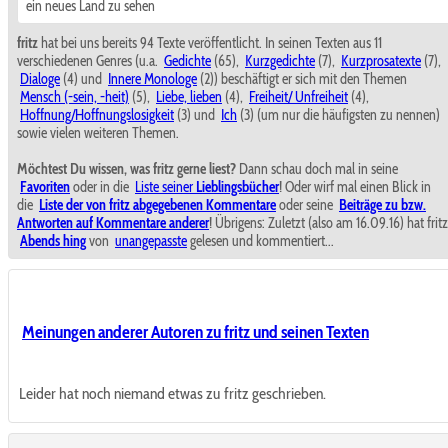
ein neues Land zu sehen
fritz
hat bei uns bereits 94 Texte veröffentlicht. In seinen Texten aus 11
verschiedenen Genres (u.a.
Gedichte
(65),
Kurzgedichte
(7),
Kurzprosatexte
(7),
Dialoge
(4) und
Innere Monologe
(2)) beschäftigt er sich mit den Themen
Mensch (-sein, -heit)
(5),
Liebe, lieben
(4),
Freiheit/ Unfreiheit
(4),
Hoffnung/Hoffnungslosigkeit
(3) und
Ich
(3) (um nur die häufigsten zu nennen)
sowie vielen weiteren Themen.
Möchtest Du wissen, was fritz gerne liest?
Dann schau doch mal in seine
Favoriten
oder in die
Liste seiner
Lieblingsbücher
! Oder wirf mal einen Blick in
die
Liste der von fritz abgegebenen Kommentare
oder seine
Beiträge zu bzw.
Antworten auf Kommentare anderer
! Übrigens: Zuletzt (also am 16.09.16) hat fritz
Abends hing
von
unangepasste
gelesen und kommentiert...
Meinungen anderer Autoren zu fritz und seinen Texten
Leider hat noch niemand etwas zu fritz geschrieben.