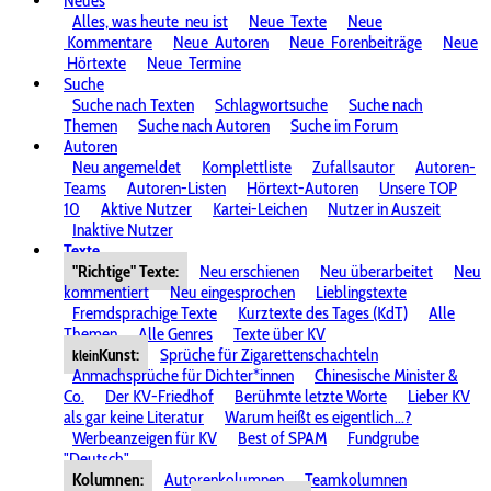
Neues
Alles, was heute
neu ist
Neue
Texte
Neue
Kommentare
Neue
Autoren
Neue
Forenbeiträge
Neue
Hörtexte
Neue
Termine
Suche
Suche nach Texten
Schlagwortsuche
Suche nach
Themen
Suche nach Autoren
Suche im Forum
Autoren
Neu angemeldet
Komplettliste
Zufallsautor
Autoren-
Teams
Autoren-Listen
Hörtext-Autoren
Unsere TOP
10
Aktive Nutzer
Kartei-Leichen
Nutzer in Auszeit
Inaktive Nutzer
Texte
"Richtige" Texte:
Neu erschienen
Neu überarbeitet
Neu
kommentiert
Neu eingesprochen
Lieblingstexte
Fremdsprachige Texte
Kurztexte des Tages (KdT)
Alle
Themen
Alle Genres
Texte über KV
Kunst:
Sprüche für Zigarettenschachteln
klein
Anmachsprüche für Dichter*innen
Chinesische Minister &
Co.
Der KV-Friedhof
Berühmte letzte Worte
Lieber KV
als gar keine Literatur
Warum heißt es eigentlich...?
Werbeanzeigen für KV
Best of SPAM
Fundgrube
"Deutsch"
Kolumnen:
Autorenkolumnen
Teamkolumnen