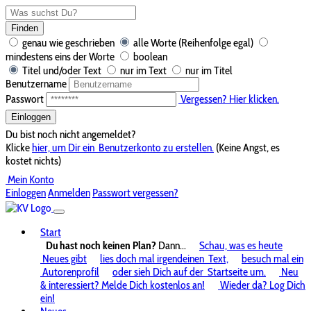
Finden
genau wie geschrieben
alle Worte (Reihenfolge egal)
mindestens eins der Worte
boolean
Titel und/oder Text
nur im Text
nur im Titel
Benutzername
Passwort
Vergessen? Hier klicken.
Einloggen
Du bist noch nicht angemeldet?
Klicke
hier, um Dir ein
Benutzerkonto zu erstellen.
(Keine Angst, es
kostet nichts)
Mein Konto
Einloggen
Anmelden
Passwort vergessen?
Start
Du hast noch keinen Plan?
Dann...
Schau, was es heute
Neues gibt
lies doch mal irgendeinen
Text,
besuch mal ein
Autorenprofil
oder sieh Dich auf der
Startseite um.
Neu
& interessiert? Melde Dich kostenlos an!
Wieder da? Log Dich
ein!