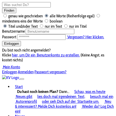
Finden
genau wie geschrieben
alle Worte (Reihenfolge egal)
mindestens eins der Worte
boolean
Titel und/oder Text
nur im Text
nur im Titel
Benutzername
Passwort
Vergessen? Hier klicken.
Einloggen
Du bist noch nicht angemeldet?
Klicke
hier, um Dir ein
Benutzerkonto zu erstellen.
(Keine Angst, es
kostet nichts)
Mein Konto
Einloggen
Anmelden
Passwort vergessen?
Start
Du hast noch keinen Plan?
Dann...
Schau, was es heute
Neues gibt
lies doch mal irgendeinen
Text,
besuch mal ein
Autorenprofil
oder sieh Dich auf der
Startseite um.
Neu
& interessiert? Melde Dich kostenlos an!
Wieder da? Log Dich
ein!