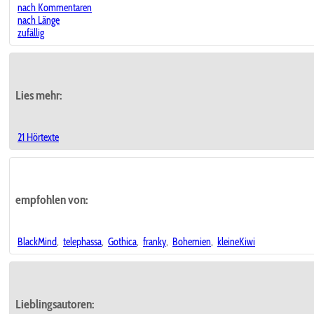
nach Kommentaren
nach Länge
zufällig
Lies mehr:
21 Hörtexte
empfohlen von:
BlackMind
,
telephassa
,
Gothica
,
franky
,
Bohemien
,
kleineKiwi
Lieblingsautoren: