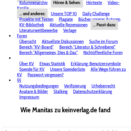
Kolumnenarchiv
Hören & Sehen:
Hörtexte
Video-
Kanäle
... und anderes:
Unsere TOP 10
Daily Challenge
Projekte mit Texten
Plagiate
Bücher unserer Autoren
KV-Bibliothek
Aktuelle Rezensionen
... Passt dazu:
Literaturwettbewerbe
Verlage
Foren
Übersicht
Aktuellste Diskussionen
Suche im Forum
Bereich "KV-Board"
Bereich "Literatur & Schreiberei"
Bereich "Allgemeines, Dies & Das"
Nichtöffentliche Foren
Über KV
Etwas Statistik
Erklärung: Benutzersymbole
Spende für KV
Unsere Spenderliste
Alle Wege führen zu
KV
Passwort vergessen?
§§
Nutzungsbedingungen
Verifizierung
Urheberrecht
Avatare & Bilder
Stalking
Datenschutzerklärung
Impressum
Wie Manitas zu keinverlag.de fand