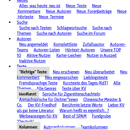
Neues
Alles, was heute
neu ist
Neue
Texte
Neue
Kommentare
Neue
Autoren
Neue
Forenbeiträge
Neue
Hörtexte
Neue
Termine
Suche
Suche nach Texten
Schlagwortsuche
Suche nach
Themen
Suche nach Autoren
Suche im Forum
Autoren
Neu angemeldet
Komplettliste
Zufallsautor
Autoren-
Teams
Autoren-Listen
Hörtext-Autoren
Unsere TOP
10
Aktive Nutzer
Kartei-Leichen
Nutzer in Auszeit
Inaktive Nutzer
Texte
"Richtige" Texte:
Neu erschienen
Neu überarbeitet
Neu
kommentiert
Neu eingesprochen
Lieblingstexte
Fremdsprachige Texte
Kurztexte des Tages (KdT)
Alle
Themen
Alle Genres
Texte über KV
Kunst:
Sprüche für Zigarettenschachteln
klein
Anmachsprüche für Dichter*innen
Chinesische Minister &
Co.
Der KV-Friedhof
Berühmte letzte Worte
Lieber KV
als gar keine Literatur
Warum heißt es eigentlich...?
Werbeanzeigen für KV
Best of SPAM
Fundgrube
"Deutsch"
Kolumnen:
Autorenkolumnen
Teamkolumnen