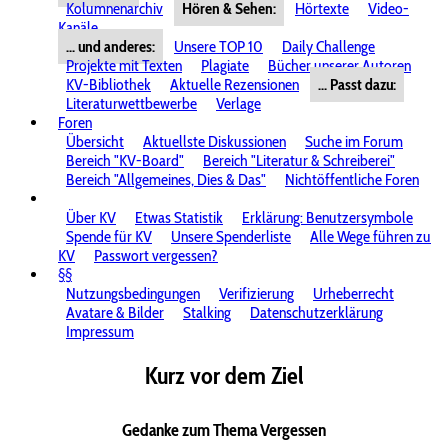
Kolumnenarchiv
Hören & Sehen:
Hörtexte
Video-
Kanäle
... und anderes:
Unsere TOP 10
Daily Challenge
Projekte mit Texten
Plagiate
Bücher unserer Autoren
KV-Bibliothek
Aktuelle Rezensionen
... Passt dazu:
Literaturwettbewerbe
Verlage
Foren
Übersicht
Aktuellste Diskussionen
Suche im Forum
Bereich "KV-Board"
Bereich "Literatur & Schreiberei"
Bereich "Allgemeines, Dies & Das"
Nichtöffentliche Foren
Über KV
Etwas Statistik
Erklärung: Benutzersymbole
Spende für KV
Unsere Spenderliste
Alle Wege führen zu
KV
Passwort vergessen?
§§
Nutzungsbedingungen
Verifizierung
Urheberrecht
Avatare & Bilder
Stalking
Datenschutzerklärung
Impressum
Kurz vor dem Ziel
Gedanke zum Thema Vergessen