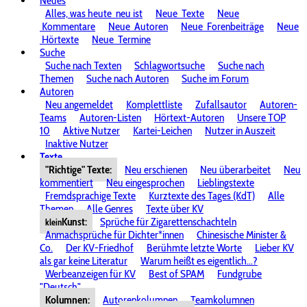
Neues
Alles, was heute
neu ist
Neue
Texte
Neue
Kommentare
Neue
Autoren
Neue
Forenbeiträge
Neue
Hörtexte
Neue
Termine
Suche
Suche nach Texten
Schlagwortsuche
Suche nach
Themen
Suche nach Autoren
Suche im Forum
Autoren
Neu angemeldet
Komplettliste
Zufallsautor
Autoren-
Teams
Autoren-Listen
Hörtext-Autoren
Unsere TOP
10
Aktive Nutzer
Kartei-Leichen
Nutzer in Auszeit
Inaktive Nutzer
Texte
"Richtige" Texte:
Neu erschienen
Neu überarbeitet
Neu
kommentiert
Neu eingesprochen
Lieblingstexte
Fremdsprachige Texte
Kurztexte des Tages (KdT)
Alle
Themen
Alle Genres
Texte über KV
Kunst:
Sprüche für Zigarettenschachteln
klein
Anmachsprüche für Dichter*innen
Chinesische Minister &
Co.
Der KV-Friedhof
Berühmte letzte Worte
Lieber KV
als gar keine Literatur
Warum heißt es eigentlich...?
Werbeanzeigen für KV
Best of SPAM
Fundgrube
"Deutsch"
Kolumnen:
Autorenkolumnen
Teamkolumnen