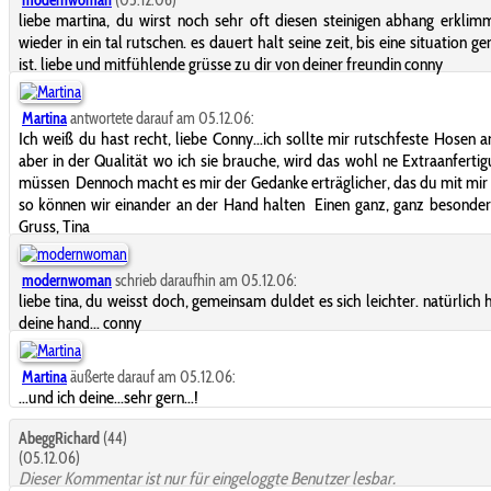
modernwoman
(05.12.06)
liebe martina, du wirst noch sehr oft diesen steinigen abhang erkli
wieder in ein tal rutschen. es dauert halt seine zeit, bis eine situation g
ist. liebe und mitfühlende grüsse zu dir von deiner freundin conny
Martina
antwortete darauf am 05.12.06:
Ich weiß du hast recht, liebe Conny...ich sollte mir rutschfeste Hosen a
aber in der Qualität wo ich sie brauche, wird das wohl ne Extraanfertig
müssen
Dennoch macht es mir der Gedanke erträglicher, das du mit mir 
so können wir einander an der Hand halten
Einen ganz, ganz besonder
Gruss, Tina
modernwoman
schrieb daraufhin am 05.12.06:
liebe tina, du weisst doch, gemeinsam duldet es sich leichter. natürlich h
deine hand... conny
Martina
äußerte darauf am 05.12.06:
...und ich deine...sehr gern...!
AbeggRichard
(44)
(05.12.06)
Dieser Kommentar ist nur für eingeloggte Benutzer lesbar.