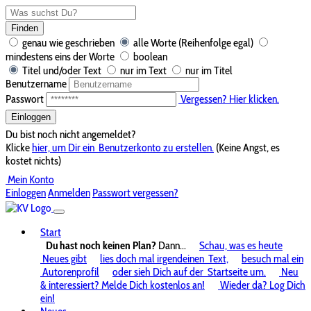
Finden
genau wie geschrieben
alle Worte (Reihenfolge egal)
mindestens eins der Worte
boolean
Titel und/oder Text
nur im Text
nur im Titel
Benutzername
Passwort
Vergessen? Hier klicken.
Einloggen
Du bist noch nicht angemeldet?
Klicke
hier, um Dir ein
Benutzerkonto zu erstellen.
(Keine Angst, es
kostet nichts)
Mein Konto
Einloggen
Anmelden
Passwort vergessen?
Start
Du hast noch keinen Plan?
Dann...
Schau, was es heute
Neues gibt
lies doch mal irgendeinen
Text,
besuch mal ein
Autorenprofil
oder sieh Dich auf der
Startseite um.
Neu
& interessiert? Melde Dich kostenlos an!
Wieder da? Log Dich
ein!