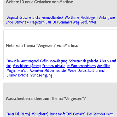
Weitere 10 neue Gedanken von Martina:
Verpasst
Groschentricks
Formvollendet?
Wortfilme
Nachfolge(r)
Anfang wie
Ende
Demenz 4
Frage zum Bau
Des Sommers Weg
Verdünntes
Mehr zum Thema "Vergessen" von Martina:
Funkstille
Anstrengend
Gefühlsbewältigung
Schwerer als gedacht
Alles bis auf
eins
Verschieden (Amen)
Schmerzkristalle
Im Wochenendstress
Ausfüllen
Möglich wär's....
Ablenken
Mit der nächsten Welle
Du bist Luft für mich
Blumensprache
Grund.reinigung
Was schreiben andere zum Thema "Vergessen"?
Freier Fall (kilroy)
#21 (plotzn)
Ruhe sanft (Didi.Costaire)
Der Geist des Herrn