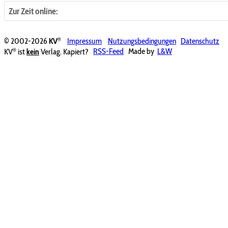
Zur Zeit online:
®
© 2002-2026
KV
Impressum
Nutzungsbedingungen
Datenschutz
®
KV
ist
kein
Verlag. Kapiert?
RSS-Feed
Made by
L&W