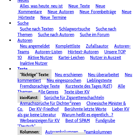
Neues
Alles, was heute
neu ist
Neue
Texte
Neue
Kommentare
Neue
Autoren
Neue
Forenbeiträge
Neue
Hörtexte
Neue
Termine
Suche
Suche nach Texten
Schlagwortsuche
Suche nach
Themen
Suche nach Autoren
Suche im Forum
Autoren
Neu angemeldet
Komplettliste
Zufallsautor
Autoren-
Teams
Autoren-Listen
Hörtext-Autoren
Unsere TOP
10
Aktive Nutzer
Kartei-Leichen
Nutzer in Auszeit
Inaktive Nutzer
Texte
"Richtige" Texte:
Neu erschienen
Neu überarbeitet
Neu
kommentiert
Neu eingesprochen
Lieblingstexte
Fremdsprachige Texte
Kurztexte des Tages (KdT)
Alle
Themen
Alle Genres
Texte über KV
Kunst:
Sprüche für Zigarettenschachteln
klein
Anmachsprüche für Dichter*innen
Chinesische Minister &
Co.
Der KV-Friedhof
Berühmte letzte Worte
Lieber KV
als gar keine Literatur
Warum heißt es eigentlich...?
Werbeanzeigen für KV
Best of SPAM
Fundgrube
"Deutsch"
Kolumnen:
Autorenkolumnen
Teamkolumnen