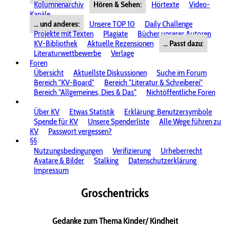
Kolumnenarchiv
Hören & Sehen:
Hörtexte
Video-
Kanäle
... und anderes:
Unsere TOP 10
Daily Challenge
Projekte mit Texten
Plagiate
Bücher unserer Autoren
KV-Bibliothek
Aktuelle Rezensionen
... Passt dazu:
Literaturwettbewerbe
Verlage
Foren
Übersicht
Aktuellste Diskussionen
Suche im Forum
Bereich "KV-Board"
Bereich "Literatur & Schreiberei"
Bereich "Allgemeines, Dies & Das"
Nichtöffentliche Foren
Über KV
Etwas Statistik
Erklärung: Benutzersymbole
Spende für KV
Unsere Spenderliste
Alle Wege führen zu
KV
Passwort vergessen?
§§
Nutzungsbedingungen
Verifizierung
Urheberrecht
Avatare & Bilder
Stalking
Datenschutzerklärung
Impressum
Groschentricks
Gedanke zum Thema Kinder/ Kindheit