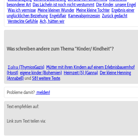
besonderer Art
Das Lächeln ist noch nicht verstummt
Die Kinder, unsere Engel
Was ich vermisse
Meine kleinen Wunder
Meine kleine Tochter
Ergebnis einer
unglücklichen Beziehung
Engelsflair
Karnevalsprinzessin
Zurück gedacht
Versteckte Gefühle
Ach, hätten wir
Was schreiben andere zum Thema "Kinder/ Kindheit"?
Σαΐτα (ThymiosGazis)
Mütter mit ihren Kindern auf einem Erlebnisbauernhof
(Horst)
eigene kinder (Bohemien)
Heimzeit (5) (Ganna)
Der kleine Henning
(Annabell)
und
581 weitere Texte
.
Probleme damit?
melden!
Text empfehlen auf:
Link zum Text teilen via: