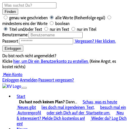
Finden
genau wie geschrieben
alle Worte (Reihenfolge egal)
mindestens eins der Worte
boolean
Titel und/oder Text
nur im Text
nur im Titel
Benutzername
Passwort
Vergessen? Hier klicken.
Einloggen
Du bist noch nicht angemeldet?
Klicke
hier, um Dir ein
Benutzerkonto zu erstellen.
(Keine Angst, es
kostet nichts)
Mein Konto
Einloggen
Anmelden
Passwort vergessen?
Start
Du hast noch keinen Plan?
Dann...
Schau, was es heute
Neues gibt
lies doch mal irgendeinen
Text,
besuch mal ein
Autorenprofil
oder sieh Dich auf der
Startseite um.
Neu
& interessiert? Melde Dich kostenlos an!
Wieder da? Log Dich
ein!