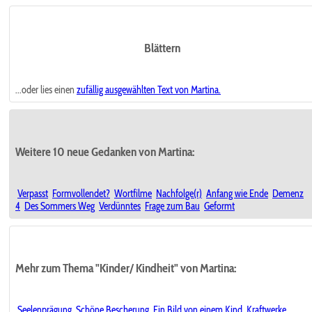
Blättern
...oder lies einen
zufällig ausgewählten
Text von Martina.
Weitere 10 neue Gedanken von Martina:
Verpasst
Formvollendet?
Wortfilme
Nachfolge(r)
Anfang wie Ende
Demenz
4
Des Sommers Weg
Verdünntes
Frage zum Bau
Geformt
Mehr zum Thema "Kinder/ Kindheit" von Martina:
Seelenprägung
Schöne Bescherung
Ein Bild von einem Kind
Kraftwerke