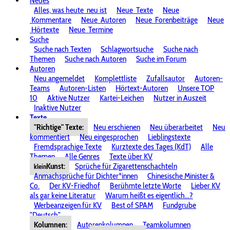
Neues
Alles, was heute
neu ist
Neue
Texte
Neue
Kommentare
Neue
Autoren
Neue
Forenbeiträge
Neue
Hörtexte
Neue
Termine
Suche
Suche nach Texten
Schlagwortsuche
Suche nach
Themen
Suche nach Autoren
Suche im Forum
Autoren
Neu angemeldet
Komplettliste
Zufallsautor
Autoren-
Teams
Autoren-Listen
Hörtext-Autoren
Unsere TOP
10
Aktive Nutzer
Kartei-Leichen
Nutzer in Auszeit
Inaktive Nutzer
Texte
"Richtige" Texte:
Neu erschienen
Neu überarbeitet
Neu
kommentiert
Neu eingesprochen
Lieblingstexte
Fremdsprachige Texte
Kurztexte des Tages (KdT)
Alle
Themen
Alle Genres
Texte über KV
Kunst:
Sprüche für Zigarettenschachteln
klein
Anmachsprüche für Dichter*innen
Chinesische Minister &
Co.
Der KV-Friedhof
Berühmte letzte Worte
Lieber KV
als gar keine Literatur
Warum heißt es eigentlich...?
Werbeanzeigen für KV
Best of SPAM
Fundgrube
"Deutsch"
Kolumnen:
Autorenkolumnen
Teamkolumnen