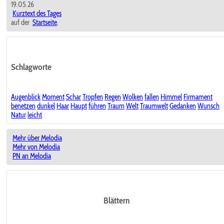
19.05.26
Kurztext des Tages
auf der
Startseite
.
Schlagworte
Augenblick
Moment
Schar
Tropfen
Regen
Wolken
fallen
Himmel
Firmament
benetzen
dunkel
Haar
Haupt
führen
Traum
Welt
Traumwelt
Gedanken
Wunsch
Natur
leicht
Mehr über Melodia
Mehr von Melodia
PN an Melodia
Blättern