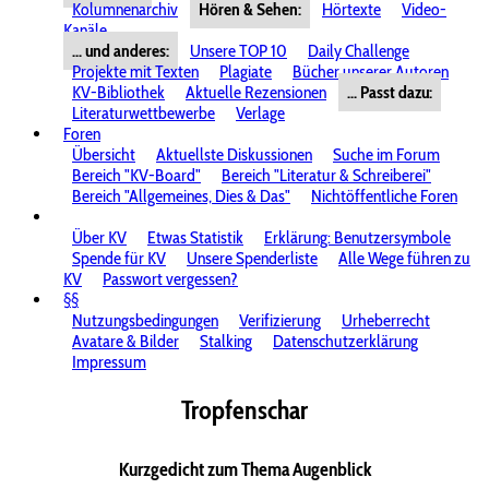
Kolumnenarchiv
Hören & Sehen:
Hörtexte
Video-
Kanäle
... und anderes:
Unsere TOP 10
Daily Challenge
Projekte mit Texten
Plagiate
Bücher unserer Autoren
KV-Bibliothek
Aktuelle Rezensionen
... Passt dazu:
Literaturwettbewerbe
Verlage
Foren
Übersicht
Aktuellste Diskussionen
Suche im Forum
Bereich "KV-Board"
Bereich "Literatur & Schreiberei"
Bereich "Allgemeines, Dies & Das"
Nichtöffentliche Foren
Über KV
Etwas Statistik
Erklärung: Benutzersymbole
Spende für KV
Unsere Spenderliste
Alle Wege führen zu
KV
Passwort vergessen?
§§
Nutzungsbedingungen
Verifizierung
Urheberrecht
Avatare & Bilder
Stalking
Datenschutzerklärung
Impressum
Tropfenschar
Kurzgedicht zum Thema Augenblick