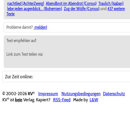
nachtlied (AchterZwerg)
Abendbrot im Abendrot (Corvus)
Traulich (Isaban)
lebe jeden augenblick... (Bohemien)
Zug der Wölfe (Corvus)
und
437 weitere
Texte
.
Probleme damit?
melden!
Text empfehlen auf:
Link zum Text teilen via:
Zur Zeit online:
®
© 2002-2026
KV
Impressum
Nutzungsbedingungen
Datenschutz
®
KV
ist
kein
Verlag. Kapiert?
RSS-Feed
Made by
L&W