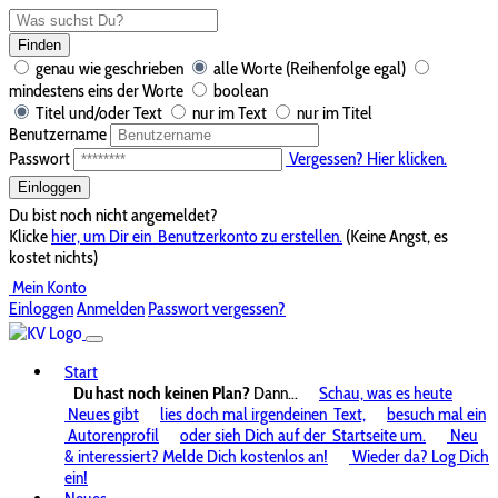
Finden
genau wie geschrieben
alle Worte (Reihenfolge egal)
mindestens eins der Worte
boolean
Titel und/oder Text
nur im Text
nur im Titel
Benutzername
Passwort
Vergessen? Hier klicken.
Einloggen
Du bist noch nicht angemeldet?
Klicke
hier, um Dir ein
Benutzerkonto zu erstellen.
(Keine Angst, es
kostet nichts)
Mein Konto
Einloggen
Anmelden
Passwort vergessen?
Start
Du hast noch keinen Plan?
Dann...
Schau, was es heute
Neues gibt
lies doch mal irgendeinen
Text,
besuch mal ein
Autorenprofil
oder sieh Dich auf der
Startseite um.
Neu
& interessiert? Melde Dich kostenlos an!
Wieder da? Log Dich
ein!