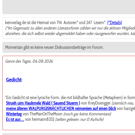
keinverlag.de ist die Heimat von 714
Autoren* und 247
Lesern*.
(*Details)
(*Im Gegensatz zu allen anderen Literaturforen zählen wir nur die aktiven Mitglie
abziehen, die sich selbst wieder abgemeldet haben oder rausgeworfen wurden, k
Momentan gibt es keine neuen Diskussionsbeiträge im Forum.
Genre des Tages, 06.08.2026:
Gedicht
:
"Ein Gedicht ist eine lyrische Form, die mit bildhafter Sprache (Metaphern) in for
Strueh uim Haukmele Wald ( Sauend Stuerm )
von KreyDuengger
(ziemlich neu
meine älteren WALPURGISNÄCHTLICHEN reimereien auf einen blick
von harzgeb
Wintertag
von TheManOnTheMoon
(noch gar keine Kommentare)
Es ist aus ...
von hermann8332
(selten gelesen: nur 0 Aufrufe)