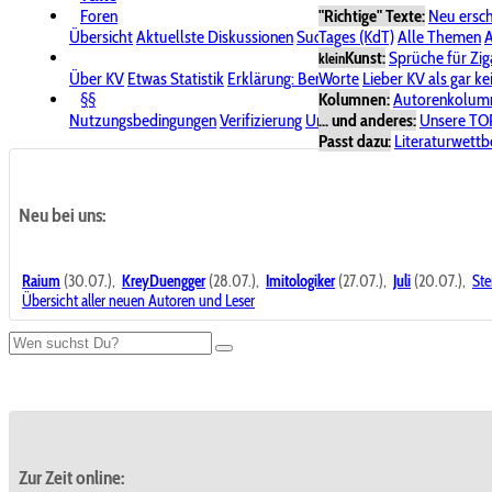
Foren
"Richtige" Texte:
Neu ersc
Übersicht
Aktuellste Diskussionen
Suche im Forum
Tages (KdT)
Alle Themen
Bereich "KV
A
Kunst:
Sprüche für Zig
klein
Über KV
Etwas Statistik
Erklärung: Benutzersymbole
Worte
Lieber KV als gar ke
Spende für
§§
Kolumnen:
Autorenkolum
Nutzungsbedingungen
Verifizierung
Urheberrecht
... und anderes:
Avatare & Bild
Unsere TO
Passt dazu:
Literaturwett
Neu bei uns:
Raium
(30.07.),
KreyDuengger
(28.07.),
Imitologiker
(27.07.),
Juli
(20.07.),
Ste
Übersicht aller neuen Autoren und Leser
Zur Zeit online: