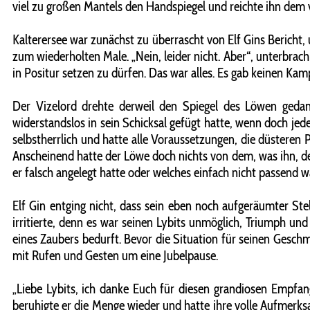
viel zu großen Mantels den Handspiegel und reichte ihn dem ve
Kalterersee war zunächst zu überrascht von Elf Gins Bericht,
zum wiederholten Male. „Nein, leider nicht. Aber“, unterbrac
in Positur setzen zu dürfen. Das war alles. Es gab keinen Kam
Der Vizelord drehte derweil den Spiegel des Löwen gedan
widerstandslos in sein Schicksal gefügt hatte, wenn doch j
selbstherrlich und hatte alle Voraussetzungen, die düsteren
Anscheinend hatte der Löwe doch nichts von dem, was ihn, de
er falsch angelegt hatte oder welches einfach nicht passend w
Elf Gin entging nicht, dass sein eben noch aufgeräumter S
irritierte, denn es war seinen Lybits unmöglich, Triumph und
eines Zaubers bedurft. Bevor die Situation für seinen Geschma
mit Rufen und Gesten um eine Jubelpause.
„Liebe Lybits, ich danke Euch für diesen grandiosen Empfan
beruhigte er die Menge wieder und hatte ihre volle Aufmerk