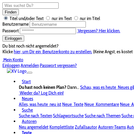
Finden
Titel und/oder Text
nur im Text
nur im Titel
Benutzername
Passwort
Vergessen? Hier klicken.
Einloggen
Du bist noch nicht angemeldet?
Klicke
hier, um Dir ein
Benutzerkonto zu erstellen.
(Keine Angst, es kostet 
Mein Konto
Einloggen
Anmelden
Passwort vergessen?
Start
Du hast noch keinen Plan?
Dann...
Schau, was es heute
Neues gi
Wieder da? Log Dich ein!
Neues
Alles, was heute
neu ist
Neue
Texte
Neue
Kommentare
Neue
A
Suche
Suche nach Texten
Schlagwortsuche
Suche nach Themen
Suche 
Autoren
Neu angemeldet
Komplettliste
Zufallsautor
Autoren-Teams
Aut
Texte