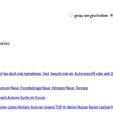
genau wie geschrieben
nichts)
bt
lies doch mal irgendeinen
Text,
besuch mal ein
Autorenprofil
oder sieh D
utoren
Neue
Forenbeiträge
Neue
Hörtexte
Neue
Termine
nach Autoren
Suche im Forum
oren-Listen
Hörtext-Autoren
Unsere TOP 10
Aktive Nutzer
Kartei-Leichen
N