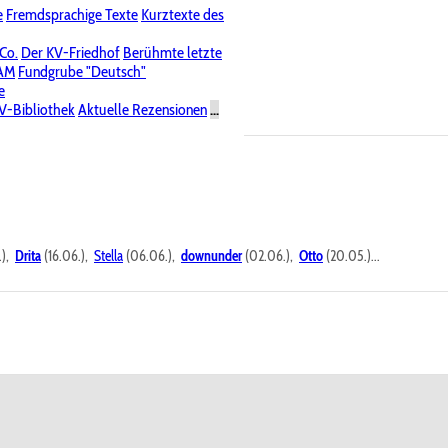
e
Fremdsprachige Texte
Kurztexte des
Nichtöffentliche Foren
 Co.
Der KV-Friedhof
Berühmte letzte
PAM
Fundgrube "Deutsch"
e
V-Bibliothek
Aktuelle Rezensionen
...
.),
Drita
(16.06.),
Stella
(06.06.),
downunder
(02.06.),
Otto
(20.05.)...