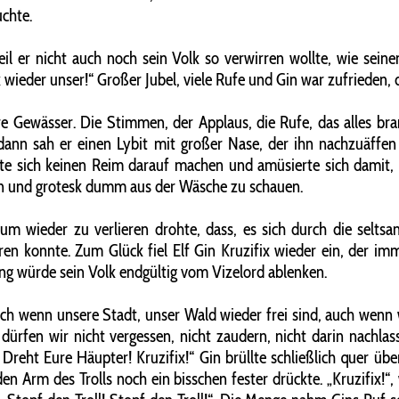
uchte.
il er nicht auch noch sein Volk so verwirren wollte, wie seine
 wieder unser!“ Großer Jubel, viele Rufe und Gin war zufrieden, 
were Gewässer. Die Stimmen, der Applaus, die Rufe, das alles b
 dann sah er einen Lybit mit großer Nase, der ihn nachzuäffen
te sich keinen Reim darauf machen und amüsierte sich damit, 
en und grotesk dumm aus der Wäsche zu schauen.
kum wieder zu verlieren drohte, dass, es sich durch die sel
ren konnte. Zum Glück fiel Elf Gin Kruzifix wieder ein, der im
ng würde sein Volk endgültig vom Vizelord ablenken.
uch wenn unsere Stadt, unser Wald wieder frei sind, auch wenn w
ürfen wir nicht vergessen, nicht zaudern, nicht darin nachlas
s! Dreht Eure Häupter! Kruzifix!“ Gin brüllte schließlich quer 
 Arm des Trolls noch ein bisschen fester drückte. „Kruzifix!“, 