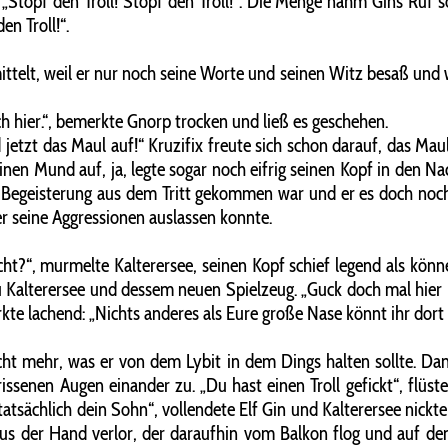
„Stopf den Troll! Stopf den Troll!“. Die Menge nahm Gins Ruf 
n Troll!“.
ittelt, weil er nur noch seine Worte und seinen Witz besaß und w
ch hier.“, bemerkte Gnorp trocken und ließ es geschehen.
jetzt das Maul auf!“ Kruzifix freute sich schon darauf, das Mau
inen Mund auf, ja, legte sogar noch eifrig seinen Kopf in den Na
n Begeisterung aus dem Tritt gekommen war und er es doch noch
er seine Aggressionen auslassen konnte.
icht?“, murmelte Kalterersee, seinen Kopf schief legend als kön
 Kalterersee und dessem neuen Spielzeug. „Guck doch mal hier re
rkte lachend: „Nichts anderes als Eure große Nase könnt ihr dor
ht mehr, was er von dem Lybit in dem Dings halten sollte. Da
ssenen Augen einander zu. „Du hast einen Troll gefickt“, flüster
 tatsächlich dein Sohn“, vollendete Elf Gin und Kalterersee nickte
s der Hand verlor, der daraufhin vom Balkon flog und auf dem