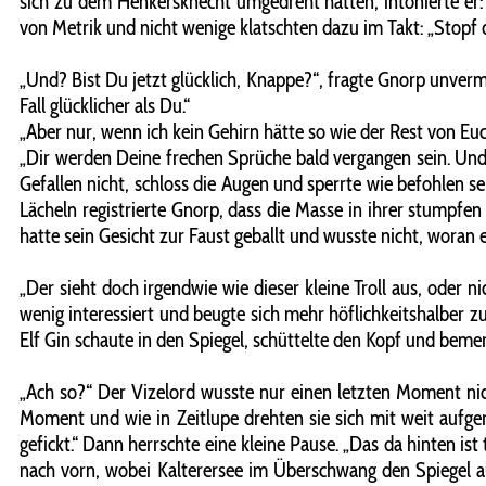
sich zu dem Henkersknecht umgedreht hatten, intonierte er: 
von Metrik und nicht wenige klatschten dazu im Takt: „Stopf de
„Und? Bist Du jetzt glücklich, Knappe?“, fragte Gnorp unverm
Fall glücklicher als Du.“
„Aber nur, wenn ich kein Gehirn hätte so wie der Rest von Eu
„Dir werden Deine frechen Sprüche bald vergangen sein. Und 
Gefallen nicht, schloss die Augen und sperrte wie befohlen se
Lächeln registrierte Gnorp, dass die Masse in ihrer stumpfe
hatte sein Gesicht zur Faust geballt und wusste nicht, woran 
„Der sieht doch irgendwie wie dieser kleine Troll aus, oder n
wenig interessiert und beugte sich mehr höflichkeitshalber zu
Elf Gin schaute in den Spiegel, schüttelte den Kopf und beme
„Ach so?“ Der Vizelord wusste nur einen letzten Moment nic
Moment und wie in Zeitlupe drehten sie sich mit weit aufgeri
gefickt.“ Dann herrschte eine kleine Pause. „Das da hinten ist
nach vorn, wobei Kalterersee im Überschwang den Spiegel au