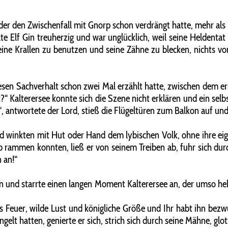
er den Zwischenfall mit Gnorp schon verdrängt hatte, mehr als ir
e Elf Gin treuherzig und war unglücklich, weil seine Heldentat 
seine Krallen zu benutzen und seine Zähne zu blecken, nichts v
 diesen Sachverhalt schon zwei Mal erzählt hatte, zwischen dem
t?“ Kalterersee konnte sich die Szene nicht erklären und ein selb
r“, antwortete der Lord, stieß die Flügeltüren zum Balkon auf und
d winkten mit Hut oder Hand dem lybischen Volk, ohne ihre eig
rammen konnten, ließ er von seinem Treiben ab, fuhr sich durch
 an!“
ken und starrte einen langen Moment Kalterersee an, der umso hekt
es Feuer, wilde Lust und königliche Größe und Ihr habt ihn bezwu
elt hatten, genierte er sich, strich sich durch seine Mähne, glot