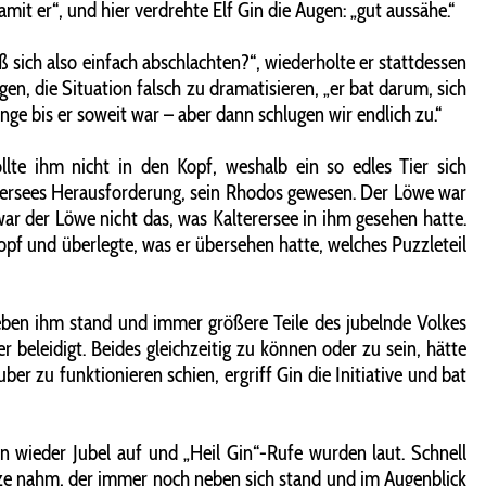
it er“, und hier verdrehte Elf Gin die Augen: „gut aussähe.“
 sich also einfach abschlachten?“, wiederholte er stattdessen
n, die Situation falsch zu dramatisieren, „er bat darum, sich
nge bis er soweit war – aber dann schlugen wir endlich zu.“
te ihm nicht in den Kopf, weshalb ein so edles Tier sich
erersees Herausforderung, sein Rhodos gewesen. Der Löwe war
ar der Löwe nicht das, was Kalterersee in ihm gesehen hatte.
pf und überlegte, was er übersehen hatte, welches Puzzleteil
eben ihm stand und immer größere Teile des jubelnde Volkes
 beleidigt. Beides gleichzeitig zu können oder zu sein, hätte
er zu funktionieren schien, ergriff Gin die Initiative und bat
n wieder Jubel auf und „Heil Gin“-Rufe wurden laut. Schnell
ize nahm, der immer noch neben sich stand und im Augenblick