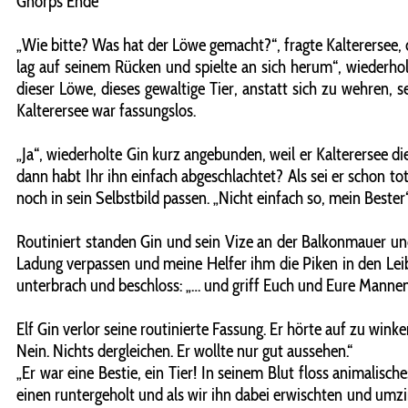
Gnorps Ende
„Wie bitte? Was hat der Löwe gemacht?“, fragte Kalterersee, d
lag auf seinem Rücken und spielte an sich herum“, wiederholt
dieser Löwe, dieses gewaltige Tier, anstatt sich zu wehren, 
Kalterersee war fassungslos.
„Ja“, wiederholte Gin kurz angebunden, weil er Kalterersee
dann habt Ihr ihn einfach abgeschlachtet? Als sei er schon to
noch in sein Selbstbild passen. „Nicht einfach so, mein Beste
Routiniert standen Gin und sein Vize an der Balkonmauer un
Ladung verpassen und meine Helfer ihm die Piken in den Leib 
unterbrach und beschloss: „… und griff Euch und Eure Mannen
Elf Gin verlor seine routinierte Fassung. Er hörte auf zu win
Nein. Nichts dergleichen. Er wollte nur gut aussehen.“
„Er war eine Bestie, ein Tier! In seinem Blut floss animalisch
einen runtergeholt und als wir ihn dabei erwischten und umzing