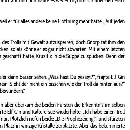
sofort auf und nun hallte es weder rhythmisch über den Platz
eil er für alles andere keine Hoffnung mehr hatte. „Auf jeden
l des Trolls mit Gewalt aufzusperren, doch Gnorp tat ihm den
cken, so als könne er es gar nicht abwarten. Mit einem letzten
 geschafft hatte, Kruzifix in die Suppe zu spucken. Denn der
ne er dann besser sehen. „Was hast Du gesagt?“, fragte Elf Gin
in. Sieht der nicht ein bisschen wie der Troll da hinten aus?“
t bewundern.“
nn aber überkam die beiden Fürsten die Erkenntnis im selben
te Elf Gin und Kalterersee wiederholte: „Ich habe einen Troll
 nur. Plötzlich riefen beide: „Die Prophezeiung!“, und stürzten
 Platz in winzige Kristalle zerplatzte. Aber das bekümmerte