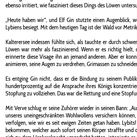
ebenso irritiert, wie fasziniert dieses Dings des Löwen unters
„Heute haben wir“, und Elf Gin stutzte einen Augenblick, we
Lybiens besiegt. Mit dem heutigen Tag ist der Wald vor Metrik
Kalterersee indessen fühlte sich, als tauchte er durch sch
Löwen war mehr als faszinierend. Wenn er es richtig hielt,
erinnerte diese Visage ihn an jemand anderen. Aber er konn
animieren, seine Augen zu verdrehen, Grimassen zu schneid
Es entging Gin nicht, dass er die Bindung zu seinem Publi
hundertprozentig auf die Ansprache ihres Königs konzentrie
Stopfung zu vollziehen. Das war die Rettung und eine Stopfu
Mit Verve schlug er seine Zuhörer wieder in seinen Bann: „A
unseres uneingeschränkten Wohlwollens versichern können, d
verfolgen, wie wir es seit ewigen Zeiten getan haben. Lybit
bekommen, welcher auch sofort seinen Körper straffte und den