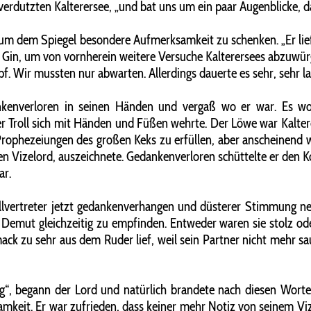
rdutzten Kalterersee, „und bat uns um ein paar Augenblicke, dam
 um dem Spiegel besondere Aufmerksamkeit zu schenken. „Er ließ
h Gin, um von vornherein weitere Versuche Kalterersees abzuwürge
pf. Wir mussten nur abwarten. Allerdings dauerte es sehr, sehr la
kenverloren in seinen Händen und vergaß wo er war. Es woll
eder Troll sich mit Händen und Füßen wehrte. Der Löwe war Kalt
 Prophezeiungen des großen Keks zu erfüllen, aber anscheinend w
n Vizelord, auszeichnete. Gedankenverloren schüttelte er den Ko
ar.
tellvertreter jetzt gedankenverhangen und düsterer Stimmung n
 Demut gleichzeitig zu empfinden. Entweder waren sie stolz oder
ck zu sehr aus dem Ruder lief, weil sein Partner nicht mehr saub
g“, begann der Lord und natürlich brandete nach diesen Worte
samkeit. Er war zufrieden, dass keiner mehr Notiz von seinem V