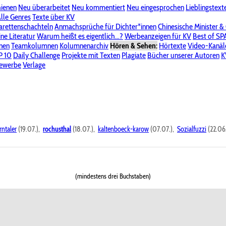
hienen
Neu überarbeitet
Neu kommentiert
Neu eingesprochen
Lieblingstext
-Board"
lle Genres
Bereich "Literatur & Schreiberei"
Texte über KV
Bereich "Allgemeines, Dies & Das"
arettenschachteln
Anmachsprüche für Dichter*innen
Chinesische Minister &
ine Literatur
 KV
Unsere Spenderliste
Warum heißt es eigentlich...?
Alle Wege führen zu KV
Werbeanzeigen für KV
Passwort vergessen?
Best of S
nen
Teamkolumnen
Kolumnenarchiv
Hören & Sehen:
Hörtexte
Video-Kanäl
er
P 10
Stalking
Daily Challenge
Datenschutzerklärung
Projekte mit Texten
Impressum
Plagiate
Bücher unserer Autoren
K
bewerbe
Verlage
rntaler
(19.07.),
rochusthal
(18.07.),
kaltenboeck-karow
(07.07.),
Sozialfuzzi
(22.06
(mindestens drei Buchstaben)