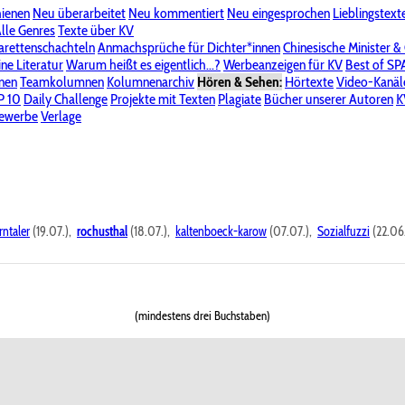
hienen
Neu überarbeitet
Neu kommentiert
Neu eingesprochen
Lieblingstext
-Board"
lle Genres
Bereich "Literatur & Schreiberei"
Texte über KV
Bereich "Allgemeines, Dies & Das"
arettenschachteln
Anmachsprüche für Dichter*innen
Chinesische Minister &
ine Literatur
 KV
Unsere Spenderliste
Warum heißt es eigentlich...?
Alle Wege führen zu KV
Werbeanzeigen für KV
Passwort vergessen?
Best of S
nen
Teamkolumnen
Kolumnenarchiv
Hören & Sehen:
Hörtexte
Video-Kanäl
er
P 10
Stalking
Daily Challenge
Datenschutzerklärung
Projekte mit Texten
Impressum
Plagiate
Bücher unserer Autoren
K
bewerbe
Verlage
rntaler
(19.07.),
rochusthal
(18.07.),
kaltenboeck-karow
(07.07.),
Sozialfuzzi
(22.06
(mindestens drei Buchstaben)