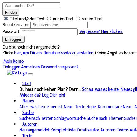
Finden
Titel und/oder Text
nur im Text
nur im Titel
Benutzername
Passwort
Vergessen? Hier klicken.
Einloggen
Du bist noch nicht angemeldet?
Klicke
hier, um Dir ein
Benutzerkonto zu erstellen.
(Keine Angst, es kostet 
Mein Konto
Einloggen
Anmelden
Passwort vergessen?
Start
Du hast noch keinen Plan?
Dann...
Schau, was es heute
Neues gi
Wieder da? Log Dich ein!
Neues
Alles, was heute
neu ist
Neue
Texte
Neue
Kommentare
Neue
A
Suche
Suche nach Texten
Schlagwortsuche
Suche nach Themen
Suche 
Autoren
Neu angemeldet
Komplettliste
Zufallsautor
Autoren-Teams
Aut
Texte