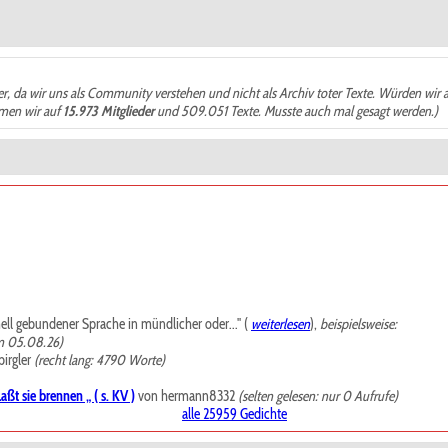
der, da wir uns als Community verstehen und nicht als Archiv toter Texte. Würden wir 
ämen wir auf
15.973 Mitglieder
und 509.051 Texte. Musste auch mal gesagt werden.)
mell gebundener Sprache in mündlicher oder..." (
weiterlesen
),
beispielsweise:
m 05.08.26)
irgler
(recht lang: 4790 Worte)
ßt sie brennen „ ( s. KV )
von hermann8332
(selten gelesen: nur 0 Aufrufe)
alle 25959 Gedichte