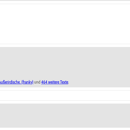
ußerirdische. (franky)
und
464 weitere Texte
.