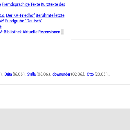
e
Fremdsprachige Texte
Kurztexte des
Nichtöffentliche Foren
 Co.
Der KV-Friedhof
Berühmte letzte
PAM
Fundgrube "Deutsch"
e
V-Bibliothek
Aktuelle Rezensionen
...
.),
Drita
(16.06.),
Stella
(06.06.),
downunder
(02.06.),
Otto
(20.05.)...