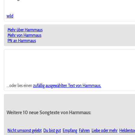
wild
Mehr über Harmmaus
Mehr von Harmmaus
PN an Harmmaus
...oder lies einen
zufällig ausgewählten
Text von Harmmaus.
Weitere 10 neue Songtexte von Harmmaus:
Nicht umsonst gelebt
Du bist gut
Empfang
Fahren
Liebe oder mehr
Heldento