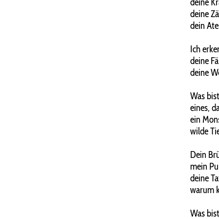
deine Kr
deine Zä
dein Ate
Ich erke
deine Fä
deine We
Was bist
eines, d
ein Mons
wilde Ti
Dein Brü
mein Pul
deine Ta
warum ka
Was bist