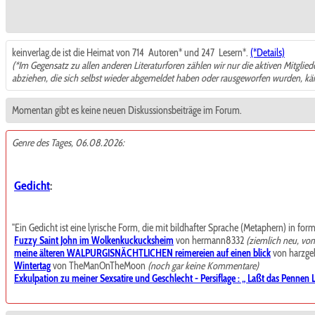
keinverlag.de ist die Heimat von 714
Autoren* und 247
Lesern*.
(*Details)
(*Im Gegensatz zu allen anderen Literaturforen zählen wir nur die aktiven Mitglie
abziehen, die sich selbst wieder abgemeldet haben oder rausgeworfen wurden, k
Momentan gibt es keine neuen Diskussionsbeiträge im Forum.
Genre des Tages, 06.08.2026:
Gedicht
:
"Ein Gedicht ist eine lyrische Form, die mit bildhafter Sprache (Metaphern) in for
Fuzzy Saint John im Wolkenkuckucksheim
von hermann8332
(ziemlich neu, vo
meine älteren WALPURGISNÄCHTLICHEN reimereien auf einen blick
von harzgeb
Wintertag
von TheManOnTheMoon
(noch gar keine Kommentare)
Exkulpation zu meiner Sexsatire und Geschlecht - Persiflage : „ Laßt das Pennen La