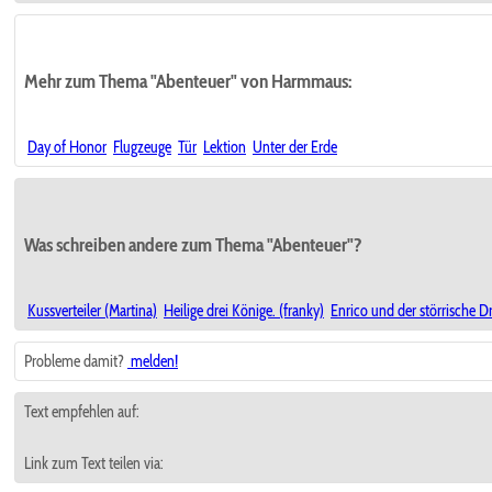
Mehr zum Thema "Abenteuer" von Harmmaus:
Day of Honor
Flugzeuge
Tür
Lektion
Unter der Erde
Was schreiben andere zum Thema "Abenteuer"?
Kussverteiler (Martina)
Heilige drei Könige. (franky)
Enrico und der störrische Dr
Probleme damit?
melden!
Text empfehlen auf:
Link zum Text teilen via: