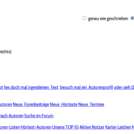
genau wie geschrieben
nichts)
bt
lies doch mal irgendeinen
Text,
besuch mal ein
Autorenprofil
oder sieh D
utoren
Neue
Forenbeiträge
Neue
Hörtexte
Neue
Termine
nach Autoren
Suche im Forum
oren-Listen
Hörtext-Autoren
Unsere TOP 10
Aktive Nutzer
Kartei-Leichen
N