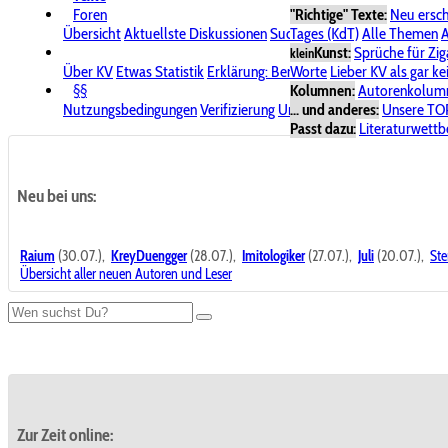
Foren
"Richtige" Texte:
Neu ersc
Übersicht
Aktuellste Diskussionen
Suche im Forum
Tages (KdT)
Alle Themen
Bereich "KV
A
Kunst:
Sprüche für Zig
klein
Über KV
Etwas Statistik
Erklärung: Benutzersymbole
Worte
Lieber KV als gar ke
Spende für
§§
Kolumnen:
Autorenkolum
Nutzungsbedingungen
Verifizierung
Urheberrecht
... und anderes:
Avatare & Bild
Unsere TO
Passt dazu:
Literaturwett
Neu bei uns:
Raium
(30.07.),
KreyDuengger
(28.07.),
Imitologiker
(27.07.),
Juli
(20.07.),
Ste
Übersicht aller neuen Autoren und Leser
Zur Zeit online: