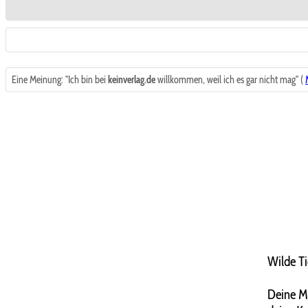
Eine Meinung: "Ich bin bei
keinverlag.de
willkommen, weil ich es gar nicht mag" (
Wilde Ti
Deine Mä