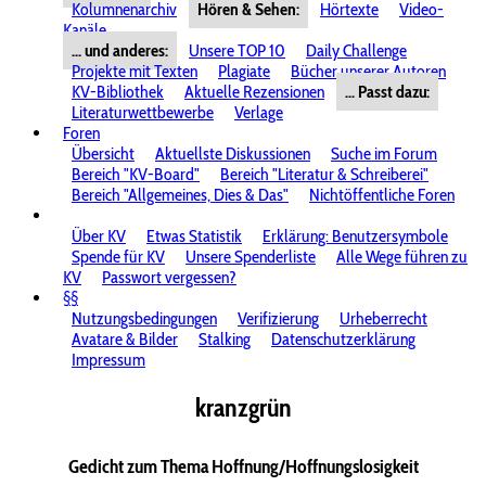
Kolumnenarchiv
Hören & Sehen:
Hörtexte
Video-
Kanäle
... und anderes:
Unsere TOP 10
Daily Challenge
Projekte mit Texten
Plagiate
Bücher unserer Autoren
KV-Bibliothek
Aktuelle Rezensionen
... Passt dazu:
Literaturwettbewerbe
Verlage
Foren
Übersicht
Aktuellste Diskussionen
Suche im Forum
Bereich "KV-Board"
Bereich "Literatur & Schreiberei"
Bereich "Allgemeines, Dies & Das"
Nichtöffentliche Foren
Über KV
Etwas Statistik
Erklärung: Benutzersymbole
Spende für KV
Unsere Spenderliste
Alle Wege führen zu
KV
Passwort vergessen?
§§
Nutzungsbedingungen
Verifizierung
Urheberrecht
Avatare & Bilder
Stalking
Datenschutzerklärung
Impressum
kranzgrün
Gedicht zum Thema Hoffnung/Hoffnungslosigkeit