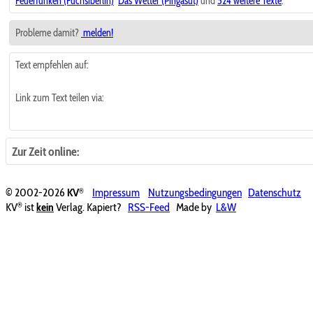
Feuerfunken (Fuchsiberlin)
Das Wetter (Pingasut)
und
524 weitere Texte
.
Probleme damit?
melden!
Text empfehlen auf:
Link zum Text teilen via:
Zur Zeit online:
®
© 2002-2026
KV
Impressum
Nutzungsbedingungen
Datenschutz
®
KV
ist
kein
Verlag. Kapiert?
RSS-Feed
Made by
L&W