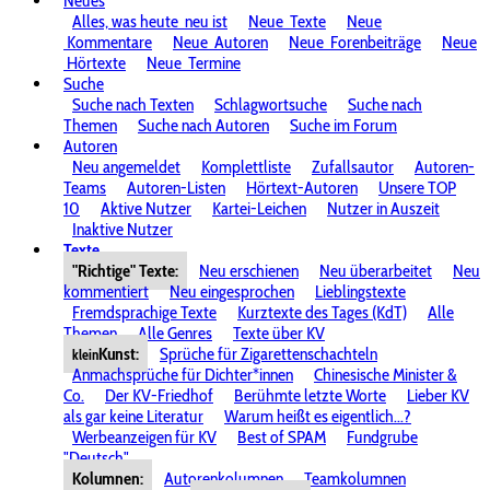
Neues
Alles, was heute
neu ist
Neue
Texte
Neue
Kommentare
Neue
Autoren
Neue
Forenbeiträge
Neue
Hörtexte
Neue
Termine
Suche
Suche nach Texten
Schlagwortsuche
Suche nach
Themen
Suche nach Autoren
Suche im Forum
Autoren
Neu angemeldet
Komplettliste
Zufallsautor
Autoren-
Teams
Autoren-Listen
Hörtext-Autoren
Unsere TOP
10
Aktive Nutzer
Kartei-Leichen
Nutzer in Auszeit
Inaktive Nutzer
Texte
"Richtige" Texte:
Neu erschienen
Neu überarbeitet
Neu
kommentiert
Neu eingesprochen
Lieblingstexte
Fremdsprachige Texte
Kurztexte des Tages (KdT)
Alle
Themen
Alle Genres
Texte über KV
Kunst:
Sprüche für Zigarettenschachteln
klein
Anmachsprüche für Dichter*innen
Chinesische Minister &
Co.
Der KV-Friedhof
Berühmte letzte Worte
Lieber KV
als gar keine Literatur
Warum heißt es eigentlich...?
Werbeanzeigen für KV
Best of SPAM
Fundgrube
"Deutsch"
Kolumnen:
Autorenkolumnen
Teamkolumnen