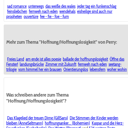
sad romance
unterwegs
das weiße des wales
jeder tag ein funkenschlag
feinsliebchen
fernweh nach eden
wendehals
eisheilige sind auch nur
propheten
ouvertüre
fee - fie - foe - fum
Mehr zum Thema "Hoffnung/Hoffnungslosigkeit" von Perry:
Freies Land
am ende ist alles poesie
ballade der hoffnungslosigkeit
Öffne das
Fenster!
landungsbrücke
Zimmer mit Zukunft
fernweh nach eden
seetang-
trilogie
vom himmel her ein brausen
Orientierungslos
lebensfern
woher wohin
Was schreiben andere zum Thema
"Hoffnung/Hoffnungslosigkeit"?
Das Klagelied der treuen Dirne (GillSans)
Die Stimmen der Kinder werden
bleiben (AnneSeltmann)
hoffnungsanker... (Bohemien)
Kaspar und die Herz-