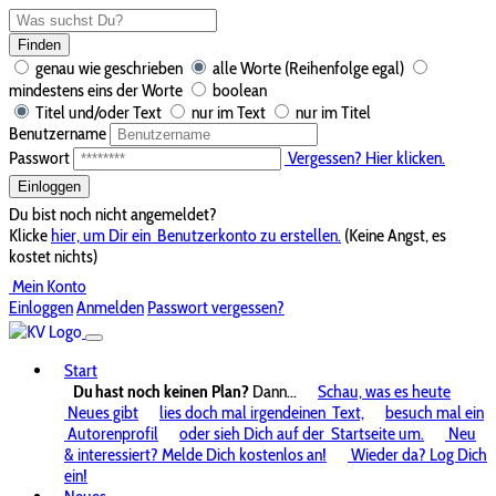
Finden
genau wie geschrieben
alle Worte (Reihenfolge egal)
mindestens eins der Worte
boolean
Titel und/oder Text
nur im Text
nur im Titel
Benutzername
Passwort
Vergessen? Hier klicken.
Einloggen
Du bist noch nicht angemeldet?
Klicke
hier, um Dir ein
Benutzerkonto zu erstellen.
(Keine Angst, es
kostet nichts)
Mein Konto
Einloggen
Anmelden
Passwort vergessen?
Start
Du hast noch keinen Plan?
Dann...
Schau, was es heute
Neues gibt
lies doch mal irgendeinen
Text,
besuch mal ein
Autorenprofil
oder sieh Dich auf der
Startseite um.
Neu
& interessiert? Melde Dich kostenlos an!
Wieder da? Log Dich
ein!