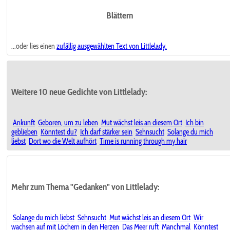
Blättern
...oder lies einen
zufällig ausgewählten
Text von Littlelady.
Weitere 10 neue Gedichte von Littlelady:
Ankunft
Geboren, um zu leben
Mut wächst leis an diesem Ort
Ich bin
geblieben
Könntest du?
Ich darf stärker sein
Sehnsucht
Solange du mich
liebst
Dort wo die Welt aufhört
Time is running through my hair
Mehr zum Thema "Gedanken" von Littlelady:
Solange du mich liebst
Sehnsucht
Mut wächst leis an diesem Ort
Wir
wachsen auf mit Löchern in den Herzen
Das Meer ruft
Manchmal
Könntest