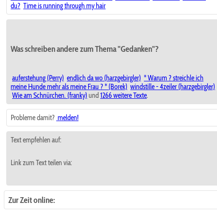
du?
Time is running through my hair
Was schreiben andere zum Thema "Gedanken"?
auferstehung (Perry)
endlich da wo (harzgebirgler)
* Warum ? streichle ich
meine Hunde mehr als meine Frau ? * (Borek)
windstille - 4zeiler (harzgebirgler)
Wie am Schnürchen. (franky)
und
1266 weitere Texte
.
Probleme damit?
melden!
Text empfehlen auf:
Link zum Text teilen via:
Zur Zeit online: