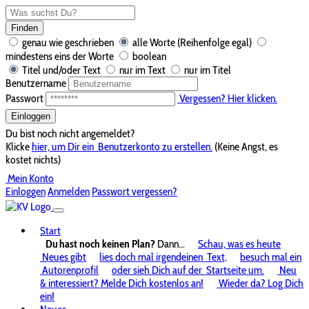
Finden
genau wie geschrieben
alle Worte (Reihenfolge egal)
mindestens eins der Worte
boolean
Titel und/oder Text
nur im Text
nur im Titel
Benutzername
Passwort
Vergessen? Hier klicken.
Einloggen
Du bist noch nicht angemeldet?
Klicke
hier, um Dir ein
Benutzerkonto zu erstellen.
(Keine Angst, es
kostet nichts)
Mein Konto
Einloggen
Anmelden
Passwort vergessen?
Start
Du hast noch keinen Plan?
Dann...
Schau, was es heute
Neues gibt
lies doch mal irgendeinen
Text,
besuch mal ein
Autorenprofil
oder sieh Dich auf der
Startseite um.
Neu
& interessiert? Melde Dich kostenlos an!
Wieder da? Log Dich
ein!