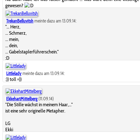
gewesen?
TrekanBelluvitsh
meinte dazu am 13.09.14:
"... Herz,
... Schmerz,
... mein,
... dein,
... Gabelstaplerführerschein."
:D
Littlelady
meinte dazu am 13.09.14:
:)) toll =))
EkkehartMittelberg
(11.09.14)
"Die Stille wächst in meinem Haar,..."
ist eine sehr originelle Metapher.
LG
Ekki