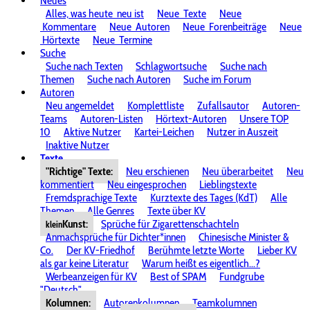
Neues
Alles, was heute
neu ist
Neue
Texte
Neue
Kommentare
Neue
Autoren
Neue
Forenbeiträge
Neue
Hörtexte
Neue
Termine
Suche
Suche nach Texten
Schlagwortsuche
Suche nach
Themen
Suche nach Autoren
Suche im Forum
Autoren
Neu angemeldet
Komplettliste
Zufallsautor
Autoren-
Teams
Autoren-Listen
Hörtext-Autoren
Unsere TOP
10
Aktive Nutzer
Kartei-Leichen
Nutzer in Auszeit
Inaktive Nutzer
Texte
"Richtige" Texte:
Neu erschienen
Neu überarbeitet
Neu
kommentiert
Neu eingesprochen
Lieblingstexte
Fremdsprachige Texte
Kurztexte des Tages (KdT)
Alle
Themen
Alle Genres
Texte über KV
Kunst:
Sprüche für Zigarettenschachteln
klein
Anmachsprüche für Dichter*innen
Chinesische Minister &
Co.
Der KV-Friedhof
Berühmte letzte Worte
Lieber KV
als gar keine Literatur
Warum heißt es eigentlich...?
Werbeanzeigen für KV
Best of SPAM
Fundgrube
"Deutsch"
Kolumnen:
Autorenkolumnen
Teamkolumnen