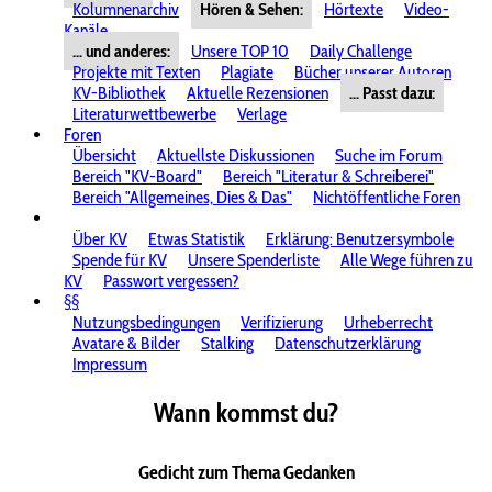
Kolumnenarchiv
Hören & Sehen:
Hörtexte
Video-
Kanäle
... und anderes:
Unsere TOP 10
Daily Challenge
Projekte mit Texten
Plagiate
Bücher unserer Autoren
KV-Bibliothek
Aktuelle Rezensionen
... Passt dazu:
Literaturwettbewerbe
Verlage
Foren
Übersicht
Aktuellste Diskussionen
Suche im Forum
Bereich "KV-Board"
Bereich "Literatur & Schreiberei"
Bereich "Allgemeines, Dies & Das"
Nichtöffentliche Foren
Über KV
Etwas Statistik
Erklärung: Benutzersymbole
Spende für KV
Unsere Spenderliste
Alle Wege führen zu
KV
Passwort vergessen?
§§
Nutzungsbedingungen
Verifizierung
Urheberrecht
Avatare & Bilder
Stalking
Datenschutzerklärung
Impressum
Wann kommst du?
Gedicht zum Thema Gedanken