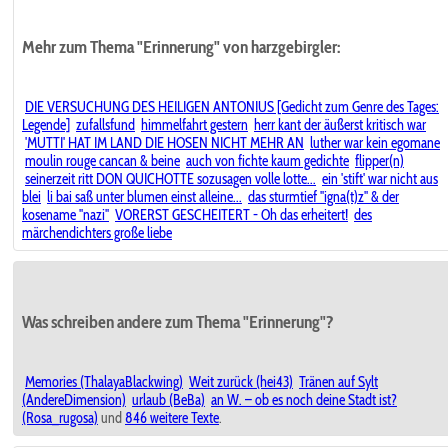
Mehr zum Thema "Erinnerung" von harzgebirgler:
DIE VERSUCHUNG DES HEILIGEN ANTONIUS [Gedicht zum Genre des Tages:
Legende]
zufallsfund
himmelfahrt gestern
herr kant der äußerst kritisch war
'MUTTI' HAT IM LAND DIE HOSEN NICHT MEHR AN
luther war kein egomane
moulin rouge cancan & beine
auch von fichte kaum gedichte
flipper(n)
seinerzeit ritt DON QUICHOTTE sozusagen volle lotte...
ein 'stift' war nicht aus
blei
li bai saß unter blumen einst alleine...
das sturmtief "igna(t)z" & der
kosename "nazi"
VORERST GESCHEITERT - Oh das erheitert!
des
märchendichters große liebe
Was schreiben andere zum Thema "Erinnerung"?
Memories (ThalayaBlackwing)
Weit zurück (hei43)
Tränen auf Sylt
(AndereDimension)
urlaub (BeBa)
an W. – ob es noch deine Stadt ist?
(Rosa_rugosa)
und
846 weitere Texte
.