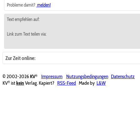
Probleme damit?
melden!
Text empfehlen auf:
Link zum Text teilen via:
Zur Zeit online:
®
© 2002-2026
KV
Impressum
Nutzungsbedingungen
Datenschutz
®
KV
ist
kein
Verlag. Kapiert?
RSS-Feed
Made by
L&W