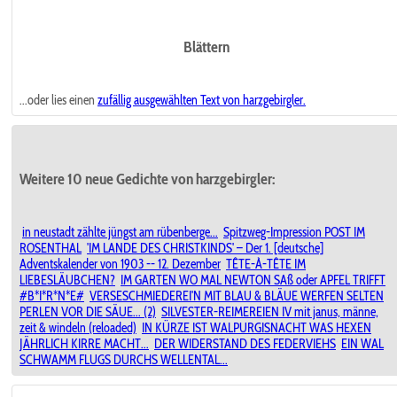
Blättern
...oder lies einen
zufällig ausgewählten
Text von harzgebirgler.
Weitere 10 neue Gedichte von harzgebirgler:
in neustadt zählte jüngst am rübenberge...
Spitzweg-Impression POST IM
ROSENTHAL
'IM LANDE DES CHRISTKINDS' – Der 1. [deutsche]
Adventskalender von 1903 -- 12. Dezember
TÊTE-À-TÊTE IM
LIEBESLÄUBCHEN?
IM GARTEN WO MAL NEWTON SAß oder APFEL TRIFFT
#B*I*R*N*E#
VERSESCHMIEDEREI'N MIT BLAU & BLÄUE WERFEN SELTEN
PERLEN VOR DIE SÄUE... (2)
SILVESTER-REIMEREIEN IV mit janus, männe,
zeit & windeln (reloaded)
IN KÜRZE IST WALPURGISNACHT WAS HEXEN
JÄHRLICH KIRRE MACHT...
DER WIDERSTAND DES FEDERVIEHS
EIN WAL
SCHWAMM FLUGS DURCHS WELLENTAL...