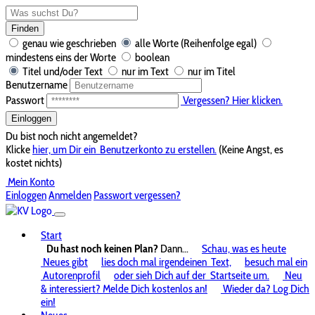
Finden
genau wie geschrieben
alle Worte (Reihenfolge egal)
mindestens eins der Worte
boolean
Titel und/oder Text
nur im Text
nur im Titel
Benutzername
Passwort
Vergessen? Hier klicken.
Einloggen
Du bist noch nicht angemeldet?
Klicke
hier, um Dir ein
Benutzerkonto zu erstellen.
(Keine Angst, es
kostet nichts)
Mein Konto
Einloggen
Anmelden
Passwort vergessen?
Start
Du hast noch keinen Plan?
Dann...
Schau, was es heute
Neues gibt
lies doch mal irgendeinen
Text,
besuch mal ein
Autorenprofil
oder sieh Dich auf der
Startseite um.
Neu
& interessiert? Melde Dich kostenlos an!
Wieder da? Log Dich
ein!