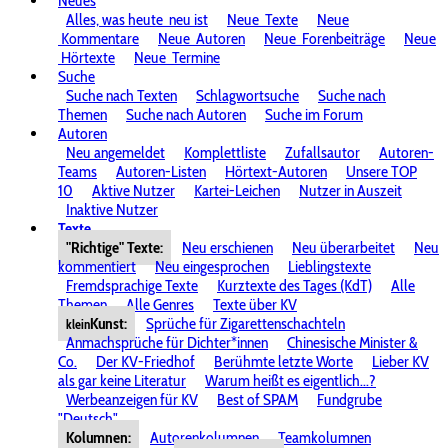
Neues
Alles, was heute
neu ist
Neue
Texte
Neue
Kommentare
Neue
Autoren
Neue
Forenbeiträge
Neue
Hörtexte
Neue
Termine
Suche
Suche nach Texten
Schlagwortsuche
Suche nach
Themen
Suche nach Autoren
Suche im Forum
Autoren
Neu angemeldet
Komplettliste
Zufallsautor
Autoren-
Teams
Autoren-Listen
Hörtext-Autoren
Unsere TOP
10
Aktive Nutzer
Kartei-Leichen
Nutzer in Auszeit
Inaktive Nutzer
Texte
"Richtige" Texte:
Neu erschienen
Neu überarbeitet
Neu
kommentiert
Neu eingesprochen
Lieblingstexte
Fremdsprachige Texte
Kurztexte des Tages (KdT)
Alle
Themen
Alle Genres
Texte über KV
Kunst:
Sprüche für Zigarettenschachteln
klein
Anmachsprüche für Dichter*innen
Chinesische Minister &
Co.
Der KV-Friedhof
Berühmte letzte Worte
Lieber KV
als gar keine Literatur
Warum heißt es eigentlich...?
Werbeanzeigen für KV
Best of SPAM
Fundgrube
"Deutsch"
Kolumnen:
Autorenkolumnen
Teamkolumnen