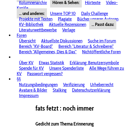
Kolumnenarchiv
Hören & Sehen:
Hörtexte
Video-
Kanäle
... und anderes:
Unsere TOP 10
Daily Challenge
Projekte mit Texten
Plagiate
Bücher unserer Autoren
KV-Bibliothek
Aktuelle Rezensionen
... Passt dazu:
Literaturwettbewerbe
Verlage
Foren
Übersicht
Aktuellste Diskussionen
Suche im Forum
Bereich "KV-Board"
Bereich "Literatur & Schreiberei"
Bereich "Allgemeines, Dies & Das"
Nichtöffentliche Foren
Über KV
Etwas Statistik
Erklärung: Benutzersymbole
Spende für KV
Unsere Spenderliste
Alle Wege führen zu
KV
Passwort vergessen?
§§
Nutzungsbedingungen
Verifizierung
Urheberrecht
Avatare & Bilder
Stalking
Datenschutzerklärung
Impressum
fats fetzt : noch immer
Gedicht zum Thema Erinnerung