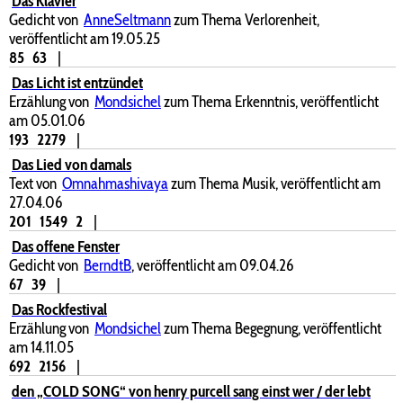
Das Klavier
Gedicht von
AnneSeltmann
zum Thema Verlorenheit,
veröffentlicht am 19.05.25
85
63
|
Das Licht ist entzündet
Erzählung von
Mondsichel
zum Thema Erkenntnis, veröffentlicht
am 05.01.06
193
2279
|
Das Lied von damals
Text von
Omnahmashivaya
zum Thema Musik, veröffentlicht am
27.04.06
201
1549
2
|
Das offene Fenster
Gedicht von
BerndtB
, veröffentlicht am 09.04.26
67
39
|
Das Rockfestival
Erzählung von
Mondsichel
zum Thema Begegnung, veröffentlicht
am 14.11.05
692
2156
|
den „COLD SONG“ von henry purcell sang einst wer / der lebt