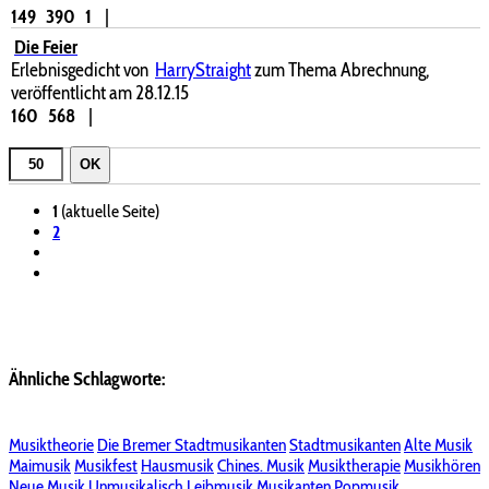
149
390
1
|
Die Feier
Erlebnisgedicht von
HarryStraight
zum Thema Abrechnung,
veröffentlicht am 28.12.15
160
568
|
OK
1
(aktuelle Seite)
2
Ähnliche Schlagworte:
Musiktheorie
Die Bremer Stadtmusikanten
Stadtmusikanten
Alte Musik
Maimusik
Musikfest
Hausmusik
Chines. Musik
Musiktherapie
Musikhören
Neue Musik
Unmusikalisch
Leibmusik
Musikanten
Popmusik