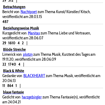
29
312
|
Betrachtungen
Bericht von
Nachtpoet
zum Thema Kunst/ Künstler/ Kitsch,
veröffentlicht am 28.03.15
487
Beziehungsweise Musik
Kurzgedicht von
Manitas
zum Thema Liebe und Vertrauen,
veröffentlicht am 28.06.07
29
1610
4
2
|
Blöde Streiche
Limerick von
plotzn
zum Thema Musik, Kurztext des Tages am
19.11.20, veröffentlicht am 28.06.09
22
1740
4
|
Black & White
Gedanke von
BLACKHEART
zum Thema Musik, veröffentlicht am
20.06.13
11
864
1
|
blaue fantasie
Gedicht von
harzgebirgler
zum Thema Fantasie(n), veröffentlicht
am 24.04.21