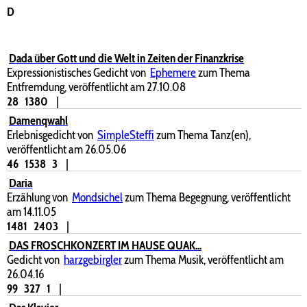
D
Dada über Gott und die Welt in Zeiten der Finanzkrise
Expressionistisches Gedicht von
Ephemere
zum Thema
Entfremdung, veröffentlicht am 27.10.08
28
1380
|
Damenqwahl
Erlebnisgedicht von
SimpleSteffi
zum Thema Tanz(en),
veröffentlicht am 26.05.06
46
1538
3
|
Daria
Erzählung von
Mondsichel
zum Thema Begegnung, veröffentlicht
am 14.11.05
1481
2403
|
DAS FROSCHKONZERT IM HAUSE QUAK...
Gedicht von
harzgebirgler
zum Thema Musik, veröffentlicht am
26.04.16
99
327
1
|