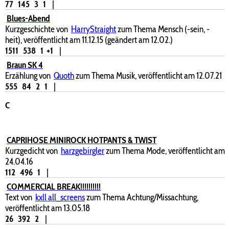
77
145
3
1
|
Blues-Abend
Kurzgeschichte von
HarryStraight
zum Thema Mensch (-sein, -
heit), veröffentlicht am 11.12.15 (geändert am 12.02.)
1511
538
1
+1
|
Braun SK 4
Erzählung von
Quoth
zum Thema Musik, veröffentlicht am 12.07.21
555
84
2
1
|
C
CAPRIHOSE MINIROCK HOTPANTS & TWIST
Kurzgedicht von
harzgebirgler
zum Thema Mode, veröffentlicht am
24.04.16
112
496
1
|
COMMERCIAL BREAK!!!!!!!!!!
Text von
kxll all_screens
zum Thema Achtung/Missachtung,
veröffentlicht am 13.05.18
26
392
2
|