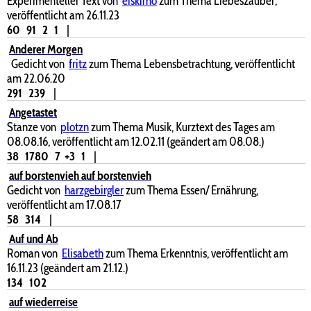
Experimenteller Text von
eiskimo
zum Thema Liebeszauber,
veröffentlicht am 26.11.23
60
91
2
1
|
Anderer Morgen
Gedicht von
fritz
zum Thema Lebensbetrachtung, veröffentlicht
am 22.06.20
291
239
|
Angetastet
Stanze von
plotzn
zum Thema Musik, Kurztext des Tages am
08.08.16, veröffentlicht am 12.02.11 (geändert am 08.08.)
38
1780
7
+3
1
|
auf borstenvieh auf borstenvieh
Gedicht von
harzgebirgler
zum Thema Essen/ Ernährung,
veröffentlicht am 17.08.17
58
314
|
Auf und Ab
Roman von
Elisabeth
zum Thema Erkenntnis, veröffentlicht am
16.11.23 (geändert am 21.12.)
134
102
auf wiederreise