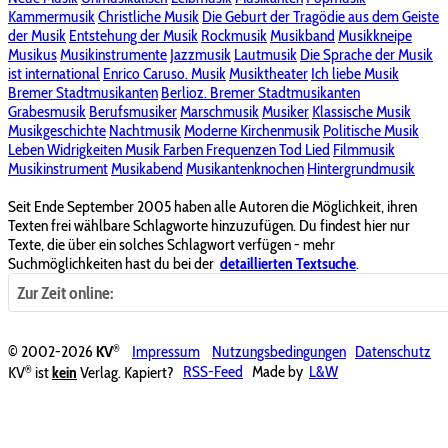
Kammermusik
Christliche Musik
Die Geburt der Tragödie aus dem Geiste
der Musik
Entstehung der Musik
Rockmusik
Musikband
Musikkneipe
Musikus
Musikinstrumente
Jazzmusik
Lautmusik
Die Sprache der Musik
ist international
Enrico Caruso. Musik
Musiktheater
Ich liebe Musik
Bremer Stadtmusikanten
Berlioz. Bremer Stadtmusikanten
Grabesmusik
Berufsmusiker
Marschmusik
Musiker
Klassische Musik
Musikgeschichte
Nachtmusik
Moderne Kirchenmusik
Politische Musik
Leben Widrigkeiten Musik Farben Frequenzen Tod Lied
Filmmusik
Musikinstrument
Musikabend
Musikantenknochen
Hintergrundmusik
Seit Ende September 2005 haben alle Autoren die Möglichkeit, ihren
Texten frei wählbare Schlagworte hinzuzufügen. Du findest hier nur
Texte, die über ein solches Schlagwort verfügen - mehr
Suchmöglichkeiten hast du bei der
detaillierten Textsuche
.
Zur Zeit online:
®
© 2002-2026
KV
Impressum
Nutzungsbedingungen
Datenschutz
®
KV
ist
kein
Verlag. Kapiert?
RSS-Feed
Made by
L&W