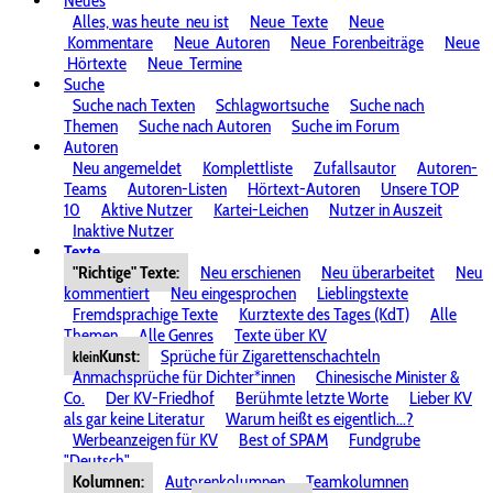
Neues
Alles, was heute
neu ist
Neue
Texte
Neue
Kommentare
Neue
Autoren
Neue
Forenbeiträge
Neue
Hörtexte
Neue
Termine
Suche
Suche nach Texten
Schlagwortsuche
Suche nach
Themen
Suche nach Autoren
Suche im Forum
Autoren
Neu angemeldet
Komplettliste
Zufallsautor
Autoren-
Teams
Autoren-Listen
Hörtext-Autoren
Unsere TOP
10
Aktive Nutzer
Kartei-Leichen
Nutzer in Auszeit
Inaktive Nutzer
Texte
"Richtige" Texte:
Neu erschienen
Neu überarbeitet
Neu
kommentiert
Neu eingesprochen
Lieblingstexte
Fremdsprachige Texte
Kurztexte des Tages (KdT)
Alle
Themen
Alle Genres
Texte über KV
Kunst:
Sprüche für Zigarettenschachteln
klein
Anmachsprüche für Dichter*innen
Chinesische Minister &
Co.
Der KV-Friedhof
Berühmte letzte Worte
Lieber KV
als gar keine Literatur
Warum heißt es eigentlich...?
Werbeanzeigen für KV
Best of SPAM
Fundgrube
"Deutsch"
Kolumnen:
Autorenkolumnen
Teamkolumnen