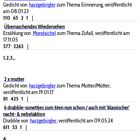
Gedicht von
harzgebirgler
zum Thema Erinnerung, veröffentlicht
am 08.01.23
110
65
2
1
|
Überraschendes Wiedersehen
Erzählung von
Mondsichel
zum Thema Zufall, veröffentlicht am
17.11.05
577
2263
|
1,2,3...
2 x mutter
Gedicht von
harzgebirgler
zum Thema Mutter/Mütter,
veröffentlicht am 19.01.17
81
425
1
|
6 drabble-sonettjes zum 6ten nun schon / auch mit 'klassischer'
nacht- & nebelaktion
Drabble von
harzgebirgler
, veröffentlicht am 09.05.24
611
53
1
|
A