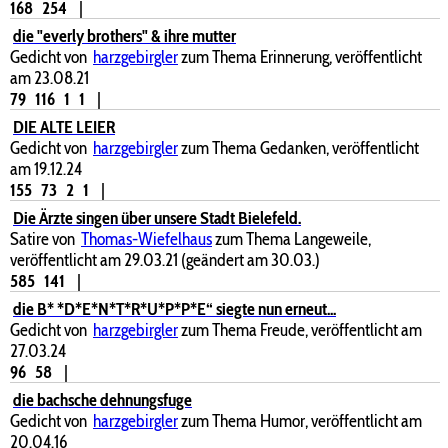
168
254
|
die "everly brothers" & ihre mutter
Gedicht von
harzgebirgler
zum Thema Erinnerung, veröffentlicht
am 23.08.21
79
116
1
1
|
DIE ALTE LEIER
Gedicht von
harzgebirgler
zum Thema Gedanken, veröffentlicht
am 19.12.24
155
73
2
1
|
Die Ärzte singen über unsere Stadt Bielefeld.
Satire von
Thomas-Wiefelhaus
zum Thema Langeweile,
veröffentlicht am 29.03.21 (geändert am 30.03.)
585
141
|
die B* *D*E*N*T*R*U*P*P*E“ siegte nun erneut...
Gedicht von
harzgebirgler
zum Thema Freude, veröffentlicht am
27.03.24
96
58
|
die bachsche dehnungsfuge
Gedicht von
harzgebirgler
zum Thema Humor, veröffentlicht am
20.04.16