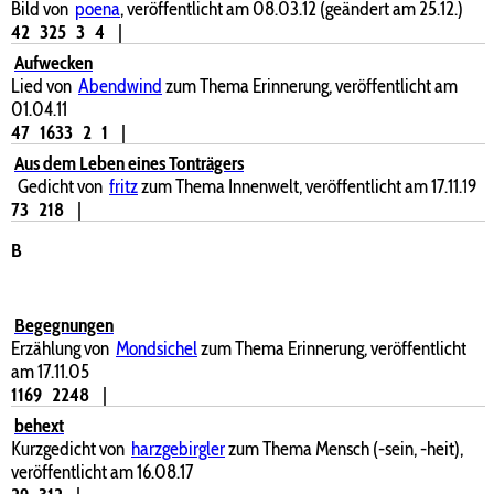
Bild von
poena
, veröffentlicht am 08.03.12 (geändert am 25.12.)
42
325
3
4
|
Aufwecken
Lied von
Abendwind
zum Thema Erinnerung, veröffentlicht am
01.04.11
47
1633
2
1
|
Aus dem Leben eines Tonträgers
Gedicht von
fritz
zum Thema Innenwelt, veröffentlicht am 17.11.19
73
218
|
B
Begegnungen
Erzählung von
Mondsichel
zum Thema Erinnerung, veröffentlicht
am 17.11.05
1169
2248
|
behext
Kurzgedicht von
harzgebirgler
zum Thema Mensch (-sein, -heit),
veröffentlicht am 16.08.17