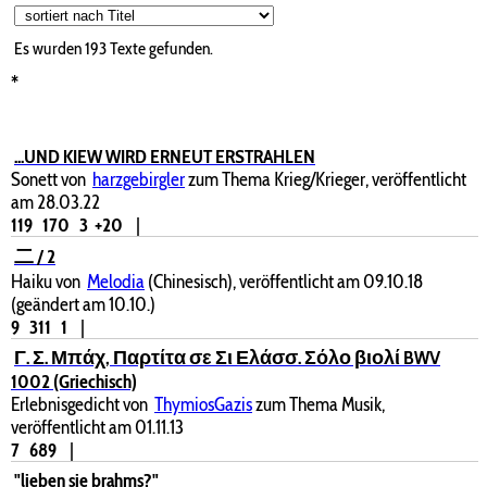
Es wurden 193 Texte gefunden.
*
...UND KIEW WIRD ERNEUT ERSTRAHLEN
Sonett von
harzgebirgler
zum Thema Krieg/Krieger, veröffentlicht
am 28.03.22
119
170
3
+20
|
二 / 2
Haiku von
Melodia
(Chinesisch), veröffentlicht am 09.10.18
(geändert am 10.10.)
9
311
1
|
Γ. Σ. Μπάχ, Παρτίτα σε Σι Ελάσσ. Σόλο βιολί BWV
1002 (Griechisch)
Erlebnisgedicht von
ThymiosGazis
zum Thema Musik,
veröffentlicht am 01.11.13
7
689
|
"lieben sie brahms?"