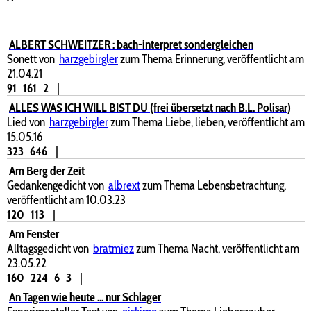
ALBERT SCHWEITZER : bach-interpret sondergleichen
Sonett von
harzgebirgler
zum Thema Erinnerung, veröffentlicht am
21.04.21
91
161
2
|
ALLES WAS ICH WILL BIST DU (frei übersetzt nach B.L. Polisar)
Lied von
harzgebirgler
zum Thema Liebe, lieben, veröffentlicht am
15.05.16
323
646
|
Am Berg der Zeit
Gedankengedicht von
albrext
zum Thema Lebensbetrachtung,
veröffentlicht am 10.03.23
120
113
|
Am Fenster
Alltagsgedicht von
bratmiez
zum Thema Nacht, veröffentlicht am
23.05.22
160
224
6
3
|
An Tagen wie heute ... nur Schlager