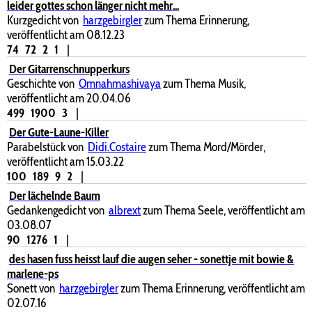
leider gottes schon länger nicht mehr...
Kurzgedicht von
harzgebirgler
zum Thema Erinnerung,
veröffentlicht am 08.12.23
74
72
2
1
|
Der Gitarrenschnupperkurs
Geschichte von
Omnahmashivaya
zum Thema Musik,
veröffentlicht am 20.04.06
499
1900
3
|
Der Gute-Laune-Killer
Parabelstück von
Didi.Costaire
zum Thema Mord/Mörder,
veröffentlicht am 15.03.22
100
189
9
2
|
Der lächelnde Baum
Gedankengedicht von
albrext
zum Thema Seele, veröffentlicht am
03.08.07
90
1276
1
|
des hasen fuss heisst lauf die augen seher - sonettje mit bowie &
marlene-ps
Sonett von
harzgebirgler
zum Thema Erinnerung, veröffentlicht am
02.07.16