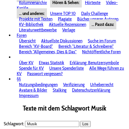
Kolumnenarchiv
Hören & Sehen:
Hörtexte
Video-
Kanäle
... und anderes:
Unsere TOP 10
Daily Challenge
Projekte mit Texten
Plagiate
Bücher unserer Autoren
KV-Bibliothek
Aktuelle Rezensionen
... Passt dazu:
Literaturwettbewerbe
Verlage
Foren
Übersicht
Aktuellste Diskussionen
Suche im Forum
Bereich "KV-Board"
Bereich "Literatur & Schreiberei"
Bereich "Allgemeines, Dies & Das"
Nichtöffentliche Foren
Über KV
Etwas Statistik
Erklärung: Benutzersymbole
Spende für KV
Unsere Spenderliste
Alle Wege führen zu
KV
Passwort vergessen?
§§
Nutzungsbedingungen
Verifizierung
Urheberrecht
Avatare & Bilder
Stalking
Datenschutzerklärung
Impressum
Texte mit dem Schlagwort
Musik
Schlagwort:
Los