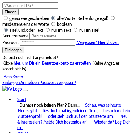
Finden
genau wie geschrieben
alle Worte (Reihenfolge egal)
mindestens eins der Worte
boolean
Titel und/oder Text
nur im Text
nur im Titel
Benutzername
Passwort
Vergessen? Hier klicken.
Einloggen
Du bist noch nicht angemeldet?
Klicke
hier, um Dir ein
Benutzerkonto zu erstellen.
(Keine Angst, es
kostet nichts)
Mein Konto
Einloggen
Anmelden
Passwort vergessen?
Start
Du hast noch keinen Plan?
Dann...
Schau, was es heute
Neues gibt
lies doch mal irgendeinen
Text,
besuch mal ein
Autorenprofil
oder sieh Dich auf der
Startseite um.
Neu
& interessiert? Melde Dich kostenlos an!
Wieder da? Log Dich
ein!