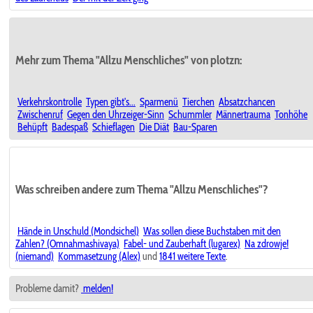
Mehr zum Thema "Allzu Menschliches" von plotzn:
Verkehrskontrolle
Typen gibt's...
Sparmenü
Tierchen
Absatzchancen
Zwischenruf
Gegen den Uhrzeiger-Sinn
Schummler
Männertrauma
Tonhöhe
Behüpft
Badespaß
Schieflagen
Die Diät
Bau-Sparen
Was schreiben andere zum Thema "Allzu Menschliches"?
Hände in Unschuld (Mondsichel)
Was sollen diese Buchstaben mit den
Zahlen? (Omnahmashivaya)
Fabel- und Zauberhaft (lugarex)
Na zdrowje!
(niemand)
Kommasetzung (Alex)
und
1841 weitere Texte
.
Probleme damit?
melden!