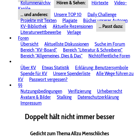
Kolumnenarchiv
Hören & Sehen:
Hörtexte
Video-
Kanäle
... und anderes:
Unsere TOP 10
Daily Challenge
Projekte mit Texten
Plagiate
Bücher unserer Autoren
KV-Bibliothek
Aktuelle Rezensionen
... Passt dazu:
Literaturwettbewerbe
Verlage
Foren
Übersicht
Aktuellste Diskussionen
Suche im Forum
Bereich "KV-Board"
Bereich "Literatur & Schreiberei"
Bereich "Allgemeines, Dies & Das"
Nichtöffentliche Foren
Über KV
Etwas Statistik
Erklärung: Benutzersymbole
Spende für KV
Unsere Spenderliste
Alle Wege führen zu
KV
Passwort vergessen?
§§
Nutzungsbedingungen
Verifizierung
Urheberrecht
Avatare & Bilder
Stalking
Datenschutzerklärung
Impressum
Doppelt hält nicht immer besser
Gedicht zum Thema Allzu Menschliches