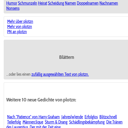
Humor
Schmunzeln
Heirat
Scheidung
Namen
Doppelnamen
Nachnamen
Nonsens
Mehr über plotzn
Mehr von plotzn
PN an plotzn
Blättern
...oder lies einen
zufällig ausgewählten
Text von plotzn.
Weitere 10 neue Gedichte von plotzn:
Nach "Patience" von Harry Graham
Jahres(w)ende
Erfolglos
Blitzschnell
Teilerfolg
Männerclique
Sturm & Drang
Schädlingsbekämpfung
Die Tränen
des Laurentius
Der mit der Zeit ging