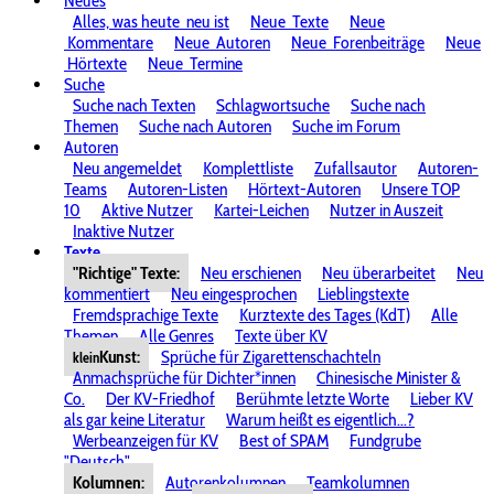
Neues
Alles, was heute
neu ist
Neue
Texte
Neue
Kommentare
Neue
Autoren
Neue
Forenbeiträge
Neue
Hörtexte
Neue
Termine
Suche
Suche nach Texten
Schlagwortsuche
Suche nach
Themen
Suche nach Autoren
Suche im Forum
Autoren
Neu angemeldet
Komplettliste
Zufallsautor
Autoren-
Teams
Autoren-Listen
Hörtext-Autoren
Unsere TOP
10
Aktive Nutzer
Kartei-Leichen
Nutzer in Auszeit
Inaktive Nutzer
Texte
"Richtige" Texte:
Neu erschienen
Neu überarbeitet
Neu
kommentiert
Neu eingesprochen
Lieblingstexte
Fremdsprachige Texte
Kurztexte des Tages (KdT)
Alle
Themen
Alle Genres
Texte über KV
Kunst:
Sprüche für Zigarettenschachteln
klein
Anmachsprüche für Dichter*innen
Chinesische Minister &
Co.
Der KV-Friedhof
Berühmte letzte Worte
Lieber KV
als gar keine Literatur
Warum heißt es eigentlich...?
Werbeanzeigen für KV
Best of SPAM
Fundgrube
"Deutsch"
Kolumnen:
Autorenkolumnen
Teamkolumnen