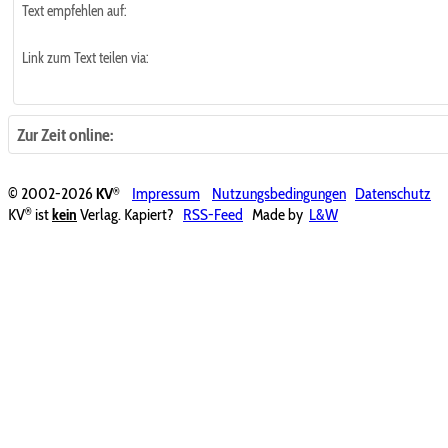
Text empfehlen auf:
Link zum Text teilen via:
Zur Zeit online:
®
© 2002-2026
KV
Impressum
Nutzungsbedingungen
Datenschutz
®
KV
ist
kein
Verlag. Kapiert?
RSS-Feed
Made by
L&W