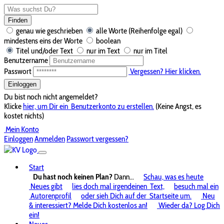
Finden
genau wie geschrieben
alle Worte (Reihenfolge egal)
mindestens eins der Worte
boolean
Titel und/oder Text
nur im Text
nur im Titel
Benutzername
Passwort
Vergessen? Hier klicken.
Einloggen
Du bist noch nicht angemeldet?
Klicke
hier, um Dir ein
Benutzerkonto zu erstellen.
(Keine Angst, es
kostet nichts)
Mein Konto
Einloggen
Anmelden
Passwort vergessen?
Start
Du hast noch keinen Plan?
Dann...
Schau, was es heute
Neues gibt
lies doch mal irgendeinen
Text,
besuch mal ein
Autorenprofil
oder sieh Dich auf der
Startseite um.
Neu
& interessiert? Melde Dich kostenlos an!
Wieder da? Log Dich
ein!