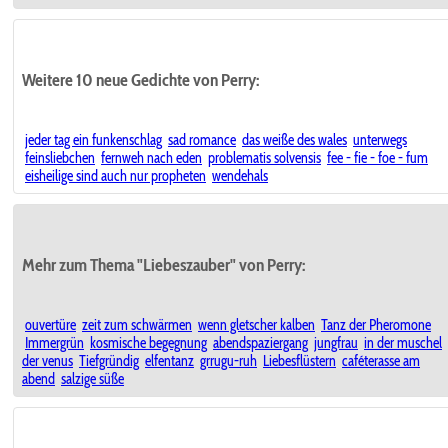
Weitere 10 neue Gedichte von Perry:
jeder tag ein funkenschlag
sad romance
das weiße des wales
unterwegs
feinsliebchen
fernweh nach eden
problematis solvensis
fee - fie - foe - fum
eisheilige sind auch nur propheten
wendehals
Mehr zum Thema "Liebeszauber" von Perry:
ouvertüre
zeit zum schwärmen
wenn gletscher kalben
Tanz der Pheromone
Immergrün
kosmische begegnung
abendspaziergang
jungfrau
in der muschel
der venus
Tiefgründig
elfentanz
grrugu-ruh
Liebesflüstern
caféterasse am
abend
salzige süße