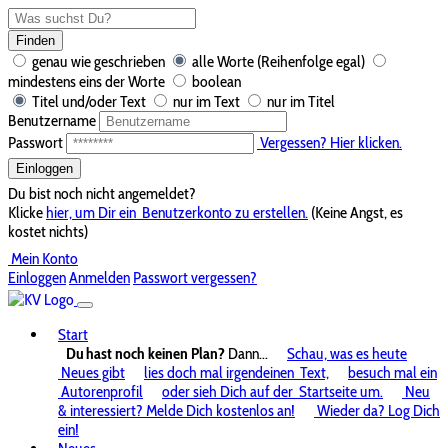
Finden
genau wie geschrieben
alle Worte (Reihenfolge egal)
mindestens eins der Worte
boolean
Titel und/oder Text
nur im Text
nur im Titel
Benutzername
Passwort
Vergessen? Hier klicken.
Einloggen
Du bist noch nicht angemeldet?
Klicke
hier, um Dir ein
Benutzerkonto zu erstellen.
(Keine Angst, es
kostet nichts)
Mein Konto
Einloggen
Anmelden
Passwort vergessen?
Start
Du hast noch keinen Plan?
Dann...
Schau, was es heute
Neues gibt
lies doch mal irgendeinen
Text,
besuch mal ein
Autorenprofil
oder sieh Dich auf der
Startseite um.
Neu
& interessiert? Melde Dich kostenlos an!
Wieder da? Log Dich
ein!