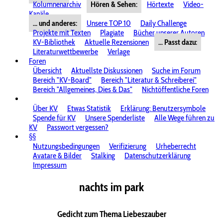
Kolumnenarchiv
Hören & Sehen:
Hörtexte
Video-
Kanäle
... und anderes:
Unsere TOP 10
Daily Challenge
Projekte mit Texten
Plagiate
Bücher unserer Autoren
KV-Bibliothek
Aktuelle Rezensionen
... Passt dazu:
Literaturwettbewerbe
Verlage
Foren
Übersicht
Aktuellste Diskussionen
Suche im Forum
Bereich "KV-Board"
Bereich "Literatur & Schreiberei"
Bereich "Allgemeines, Dies & Das"
Nichtöffentliche Foren
Über KV
Etwas Statistik
Erklärung: Benutzersymbole
Spende für KV
Unsere Spenderliste
Alle Wege führen zu
KV
Passwort vergessen?
§§
Nutzungsbedingungen
Verifizierung
Urheberrecht
Avatare & Bilder
Stalking
Datenschutzerklärung
Impressum
nachts im park
Gedicht zum Thema Liebeszauber