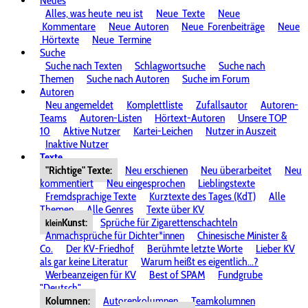
Neues
Alles, was heute
neu ist
Neue
Texte
Neue
Kommentare
Neue
Autoren
Neue
Forenbeiträge
Neue
Hörtexte
Neue
Termine
Suche
Suche nach Texten
Schlagwortsuche
Suche nach
Themen
Suche nach Autoren
Suche im Forum
Autoren
Neu angemeldet
Komplettliste
Zufallsautor
Autoren-
Teams
Autoren-Listen
Hörtext-Autoren
Unsere TOP
10
Aktive Nutzer
Kartei-Leichen
Nutzer in Auszeit
Inaktive Nutzer
Texte
"Richtige" Texte:
Neu erschienen
Neu überarbeitet
Neu
kommentiert
Neu eingesprochen
Lieblingstexte
Fremdsprachige Texte
Kurztexte des Tages (KdT)
Alle
Themen
Alle Genres
Texte über KV
Kunst:
Sprüche für Zigarettenschachteln
klein
Anmachsprüche für Dichter*innen
Chinesische Minister &
Co.
Der KV-Friedhof
Berühmte letzte Worte
Lieber KV
als gar keine Literatur
Warum heißt es eigentlich...?
Werbeanzeigen für KV
Best of SPAM
Fundgrube
"Deutsch"
Kolumnen:
Autorenkolumnen
Teamkolumnen