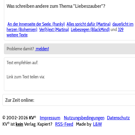
Was schreiben andere zum Thema "Liebeszauber"?
An der Innenseite der Seele. (franky)
Alles spricht dafür (Martina)
dauerlicht im
herzen (Bohemien)
Ver(h)ext (Martina)
Liebesregen (BlackMind)
und
329
weitere Texte
.
Probleme damit?
melden!
Text empfehlen auf:
Link zum Text teilen via:
Zur Zeit online:
®
© 2002-2026
KV
Impressum
Nutzungsbedingungen
Datenschutz
®
KV
ist
kein
Verlag. Kapiert?
RSS-Feed
Made by
L&W