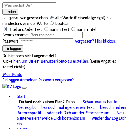
Finden
genau wie geschrieben
alle Worte (Reihenfolge egal)
mindestens eins der Worte
boolean
Titel und/oder Text
nur im Text
nur im Titel
Benutzername
Passwort
Vergessen? Hier klicken.
Einloggen
Du bist noch nicht angemeldet?
Klicke
hier, um Dir ein
Benutzerkonto zu erstellen.
(Keine Angst, es
kostet nichts)
Mein Konto
Einloggen
Anmelden
Passwort vergessen?
Start
Du hast noch keinen Plan?
Dann...
Schau, was es heute
Neues gibt
lies doch mal irgendeinen
Text,
besuch mal ein
Autorenprofil
oder sieh Dich auf der
Startseite um.
Neu
& interessiert? Melde Dich kostenlos an!
Wieder da? Log Dich
ein!