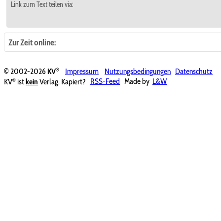
Link zum Text teilen via:
Zur Zeit online:
®
© 2002-2026
KV
Impressum
Nutzungsbedingungen
Datenschutz
®
KV
ist
kein
Verlag. Kapiert?
RSS-Feed
Made by
L&W