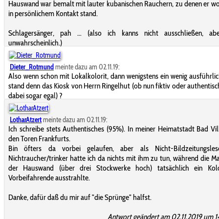
Hauswand war bemalt mit lauter kubanischen Rauchern, zu denen er w
in persönlichem Kontakt stand.
Schlagersänger, pah … (also ich kanns nicht ausschließen, ab
unwahrscheinlich.)
Dieter_Rotmund
meinte dazu am 02.11.19:
Also wenn schon mit Lokalkolorit, dann wenigstens ein wenig ausführli
stand denn das Kiosk von Herrn Ringelhut (ob nun fiktiv oder authentisch
dabei sogar egal) ?
LotharAtzert
meinte dazu am 02.11.19:
Ich schreibe stets Authentisches (95%). In meiner Heimatstadt Bad Vil
den Toren Frankfurts.
Bin öfters da vorbei gelaufen, aber als Nicht-Bildzeitungsle
Nichtraucher/trinker hatte ich da nichts mit ihm zu tun, während die Ma
der Hauswand (über drei Stockwerke hoch) tatsächlich ein Kolo
Vorbeifahrende ausstrahlte.
Danke, dafür daß du mir auf "die Sprünge" halfst.
Antwort geändert am 02.11.2019 um 1