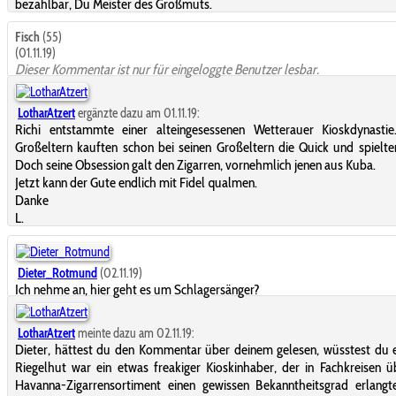
bezahlbar, Du Meister des Großmuts.
Fisch
(55)
(01.11.19)
Dieser Kommentar ist nur für eingeloggte Benutzer lesbar.
LotharAtzert
ergänzte dazu am 01.11.19:
Richi entstammte einer alteingesessenen Wetterauer Kioskdynastie
Großeltern kauften schon bei seinen Großeltern die Quick und spielte
Doch seine Obsession galt den Zigarren, vornehmlich jenen aus Kuba.
Jetzt kann der Gute endlich mit Fidel qualmen.
Danke
L.
Dieter_Rotmund
(02.11.19)
Ich nehme an, hier geht es um Schlagersänger?
LotharAtzert
meinte dazu am 02.11.19:
Dieter, hättest du den Kommentar über deinem gelesen, wüsstest du e
Riegelhut war ein etwas freakiger Kioskinhaber, der in Fachkreisen ü
Havanna-Zigarrensortiment einen gewissen Bekanntheitsgrad erlangt