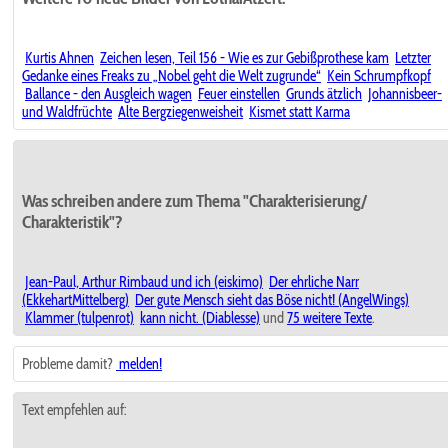
Kurtis Ahnen
Zeichen lesen, Teil 156 - Wie es zur Gebißprothese kam
Letzter
Gedanke eines Freaks zu „Nobel geht die Welt zugrunde“
Kein Schrumpfkopf
Ballance - den Ausgleich wagen
Feuer einstellen
Grunds ätzlich
Johannisbeer-
und Waldfrüchte
Alte Bergziegenweisheit
Kismet statt Karma
Was schreiben andere zum Thema "Charakterisierung/
Charakteristik"?
Jean-Paul, Arthur Rimbaud und ich (eiskimo)
Der ehrliche Narr
(EkkehartMittelberg)
Der gute Mensch sieht das Böse nicht! (AngelWings)
Klammer (tulpenrot)
kann nicht. (Diablesse)
und
75 weitere Texte
.
Probleme damit?
melden!
Text empfehlen auf: