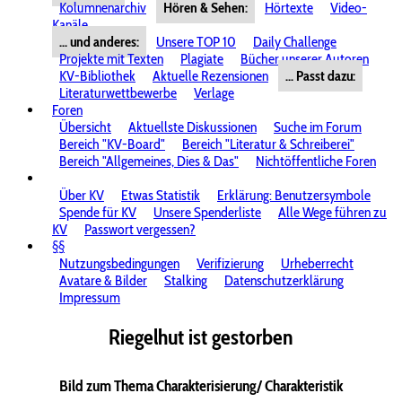
Kolumnenarchiv
Hören & Sehen:
Hörtexte
Video-
Kanäle
... und anderes:
Unsere TOP 10
Daily Challenge
Projekte mit Texten
Plagiate
Bücher unserer Autoren
KV-Bibliothek
Aktuelle Rezensionen
... Passt dazu:
Literaturwettbewerbe
Verlage
Foren
Übersicht
Aktuellste Diskussionen
Suche im Forum
Bereich "KV-Board"
Bereich "Literatur & Schreiberei"
Bereich "Allgemeines, Dies & Das"
Nichtöffentliche Foren
Über KV
Etwas Statistik
Erklärung: Benutzersymbole
Spende für KV
Unsere Spenderliste
Alle Wege führen zu
KV
Passwort vergessen?
§§
Nutzungsbedingungen
Verifizierung
Urheberrecht
Avatare & Bilder
Stalking
Datenschutzerklärung
Impressum
Riegelhut ist gestorben
Bild zum Thema Charakterisierung/ Charakteristik