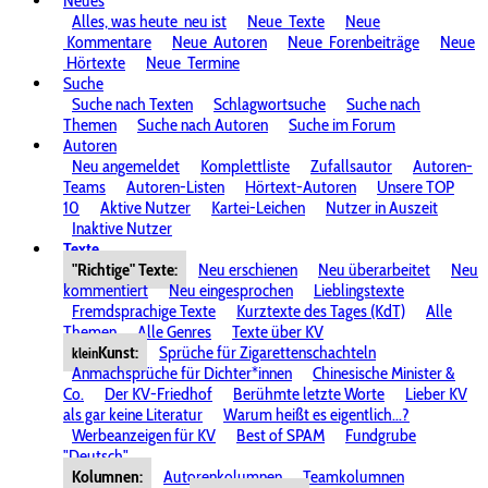
Neues
Alles, was heute
neu ist
Neue
Texte
Neue
Kommentare
Neue
Autoren
Neue
Forenbeiträge
Neue
Hörtexte
Neue
Termine
Suche
Suche nach Texten
Schlagwortsuche
Suche nach
Themen
Suche nach Autoren
Suche im Forum
Autoren
Neu angemeldet
Komplettliste
Zufallsautor
Autoren-
Teams
Autoren-Listen
Hörtext-Autoren
Unsere TOP
10
Aktive Nutzer
Kartei-Leichen
Nutzer in Auszeit
Inaktive Nutzer
Texte
"Richtige" Texte:
Neu erschienen
Neu überarbeitet
Neu
kommentiert
Neu eingesprochen
Lieblingstexte
Fremdsprachige Texte
Kurztexte des Tages (KdT)
Alle
Themen
Alle Genres
Texte über KV
Kunst:
Sprüche für Zigarettenschachteln
klein
Anmachsprüche für Dichter*innen
Chinesische Minister &
Co.
Der KV-Friedhof
Berühmte letzte Worte
Lieber KV
als gar keine Literatur
Warum heißt es eigentlich...?
Werbeanzeigen für KV
Best of SPAM
Fundgrube
"Deutsch"
Kolumnen:
Autorenkolumnen
Teamkolumnen