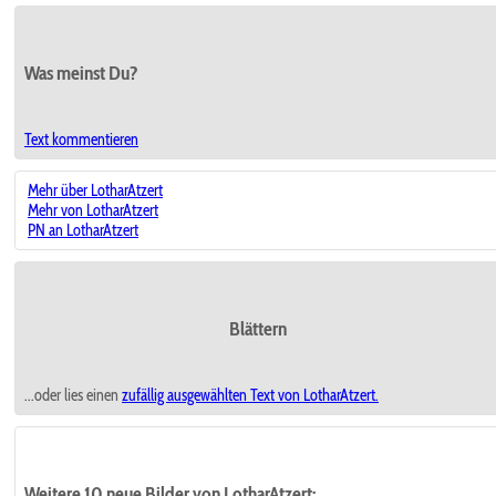
Was meinst Du?
Text kommentieren
Mehr über LotharAtzert
Mehr von LotharAtzert
PN an LotharAtzert
Blättern
...oder lies einen
zufällig ausgewählten
Text von LotharAtzert.
Weitere 10 neue Bilder von LotharAtzert: