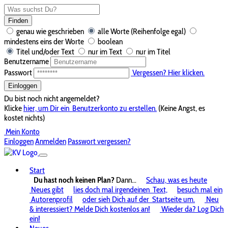
Finden
genau wie geschrieben
alle Worte (Reihenfolge egal)
mindestens eins der Worte
boolean
Titel und/oder Text
nur im Text
nur im Titel
Benutzername
Passwort
Vergessen? Hier klicken.
Einloggen
Du bist noch nicht angemeldet?
Klicke
hier, um Dir ein
Benutzerkonto zu erstellen.
(Keine Angst, es
kostet nichts)
Mein Konto
Einloggen
Anmelden
Passwort vergessen?
Start
Du hast noch keinen Plan?
Dann...
Schau, was es heute
Neues gibt
lies doch mal irgendeinen
Text,
besuch mal ein
Autorenprofil
oder sieh Dich auf der
Startseite um.
Neu
& interessiert? Melde Dich kostenlos an!
Wieder da? Log Dich
ein!