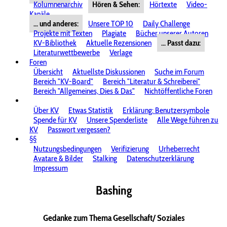
Kolumnenarchiv
Hören & Sehen:
Hörtexte
Video-
Kanäle
... und anderes:
Unsere TOP 10
Daily Challenge
Projekte mit Texten
Plagiate
Bücher unserer Autoren
KV-Bibliothek
Aktuelle Rezensionen
... Passt dazu:
Literaturwettbewerbe
Verlage
Foren
Übersicht
Aktuellste Diskussionen
Suche im Forum
Bereich "KV-Board"
Bereich "Literatur & Schreiberei"
Bereich "Allgemeines, Dies & Das"
Nichtöffentliche Foren
Über KV
Etwas Statistik
Erklärung: Benutzersymbole
Spende für KV
Unsere Spenderliste
Alle Wege führen zu
KV
Passwort vergessen?
§§
Nutzungsbedingungen
Verifizierung
Urheberrecht
Avatare & Bilder
Stalking
Datenschutzerklärung
Impressum
Bashing
Gedanke zum Thema Gesellschaft/ Soziales