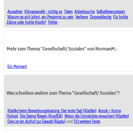
Aussehen
Klimawandel - richtig so
Taten
Arbeitssuche
Selbstbewusstsein
Warum es sich lohnt, ein Pessimist zu sein
Verlierer
Doppeldeutig
Für hohle
Zähne oder hohle Köpfe?
Fehler
Mehr zum Thema "Gesellschaft/ Soziales" von NormanM.:
Ein Moment
Was schreiben andere zum Thema "Gesellschaft/ Soziales"?
Klattke beim Bewerbungstraining: Der erste Tag! (Klattke)
Amok = Koma
(Sylvia)
Die Steine fliegen (KopfEB)
Wenn die Urinstinkte erwachen! (Klattke)
Dies ist ein Aufruf zur Gewalt (klaatu)
und
513 weitere Texte
.