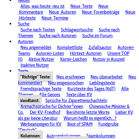
Neues
Alles, was heute
neu ist
Neue
Texte
Neue
Kommentare
Neue
Autoren
Neue
Forenbeiträge
Neue
Hörtexte
Neue
Termine
Suche
Suche nach Texten
Schlagwortsuche
Suche nach
Themen
Suche nach Autoren
Suche im Forum
Autoren
Neu angemeldet
Komplettliste
Zufallsautor
Autoren-
Teams
Autoren-Listen
Hörtext-Autoren
Unsere TOP
10
Aktive Nutzer
Kartei-Leichen
Nutzer in Auszeit
Inaktive Nutzer
Texte
"Richtige" Texte:
Neu erschienen
Neu überarbeitet
Neu
kommentiert
Neu eingesprochen
Lieblingstexte
Fremdsprachige Texte
Kurztexte des Tages (KdT)
Alle
Themen
Alle Genres
Texte über KV
Kunst:
Sprüche für Zigarettenschachteln
klein
Anmachsprüche für Dichter*innen
Chinesische Minister &
Co.
Der KV-Friedhof
Berühmte letzte Worte
Lieber KV
als gar keine Literatur
Warum heißt es eigentlich...?
Werbeanzeigen für KV
Best of SPAM
Fundgrube
"Deutsch"
Kolumnen:
Autorenkolumnen
Teamkolumnen