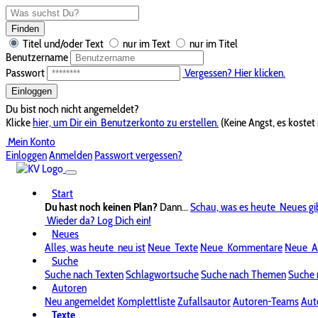
Finden
Titel und/oder Text
nur im Text
nur im Titel
Benutzername
Passwort
Vergessen? Hier klicken.
Einloggen
Du bist noch nicht angemeldet?
Klicke
hier, um Dir ein
Benutzerkonto zu erstellen.
(Keine Angst, es kostet 
Mein Konto
Einloggen
Anmelden
Passwort vergessen?
Start
Du hast noch keinen Plan?
Dann...
Schau, was es heute
Neues gi
Wieder da? Log Dich ein!
Neues
Alles, was heute
neu ist
Neue
Texte
Neue
Kommentare
Neue
A
Suche
Suche nach Texten
Schlagwortsuche
Suche nach Themen
Suche 
Autoren
Neu angemeldet
Komplettliste
Zufallsautor
Autoren-Teams
Aut
Texte