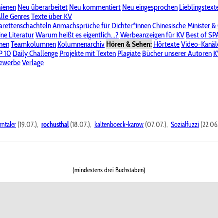
hienen
Neu überarbeitet
Neu kommentiert
Neu eingesprochen
Lieblingstext
-Board"
lle Genres
Bereich "Literatur & Schreiberei"
Texte über KV
Bereich "Allgemeines, Dies & Das"
arettenschachteln
Anmachsprüche für Dichter*innen
Chinesische Minister &
ine Literatur
 KV
Unsere Spenderliste
Warum heißt es eigentlich...?
Alle Wege führen zu KV
Werbeanzeigen für KV
Passwort vergessen?
Best of S
nen
Teamkolumnen
Kolumnenarchiv
Hören & Sehen:
Hörtexte
Video-Kanäl
er
P 10
Stalking
Daily Challenge
Datenschutzerklärung
Projekte mit Texten
Impressum
Plagiate
Bücher unserer Autoren
K
bewerbe
Verlage
rntaler
(19.07.),
rochusthal
(18.07.),
kaltenboeck-karow
(07.07.),
Sozialfuzzi
(22.06
(mindestens drei Buchstaben)