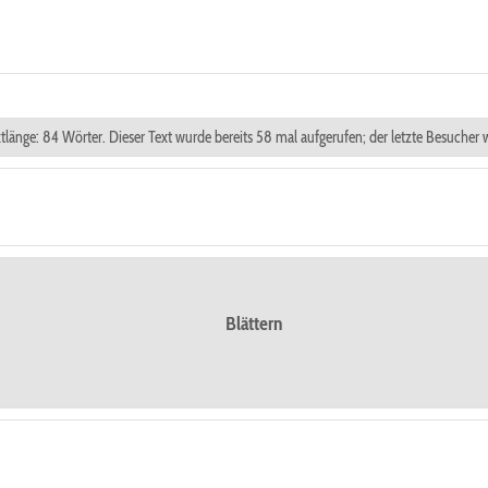
xtlänge: 84 Wörter. Dieser Text wurde bereits 58 mal aufgerufen; der letzte Besucher
Blättern