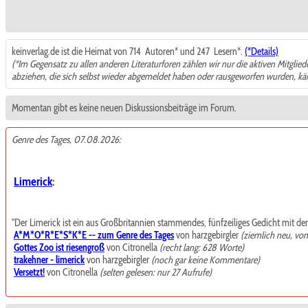
keinverlag.de ist die Heimat von 714
Autoren* und 247
Lesern*.
(*Details)
(*Im Gegensatz zu allen anderen Literaturforen zählen wir nur die aktiven Mitglie
abziehen, die sich selbst wieder abgemeldet haben oder rausgeworfen wurden, k
Momentan gibt es keine neuen Diskussionsbeiträge im Forum.
Genre des Tages, 07.08.2026:
Limerick
:
"Der Limerick ist ein aus Großbritannien stammendes, fünfzeiliges Gedicht mit de
A*M*O*R*E*S*K*E -- zum Genre des Tages
von harzgebirgler
(ziemlich neu, vo
Gottes Zoo ist riesengroß
von Citronella
(recht lang: 628 Worte)
trakehner - limerick
von harzgebirgler
(noch gar keine Kommentare)
Versetzt!
von Citronella
(selten gelesen: nur 27 Aufrufe)