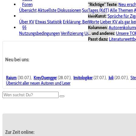
Foren
"Richtige" Texte:
Neu ersc
Übersicht
Aktuellste Diskussionen
Suche im Forum
Tages (KdT)
Alle Themen
Bereich "KV
A
Kunst:
Sprüche für Zig
klein
Über KV
Etwas Statistik
Erklärung: Benutzersymbole
Worte
Lieber KV als gar ke
Spende für
§§
Kolumnen:
Autorenkolum
Nutzungsbedingungen
Verifizierung
Urheberrecht
... und anderes:
Avatare & Bild
Unsere TO
Passt dazu:
Literaturwett
Neu bei uns:
Raium
(30.07.),
KreyDuengger
(28.07.),
Imitologiker
(27.07.),
Juli
(20.07.),
Ste
Übersicht aller neuen Autoren und Leser
Zur Zeit online: