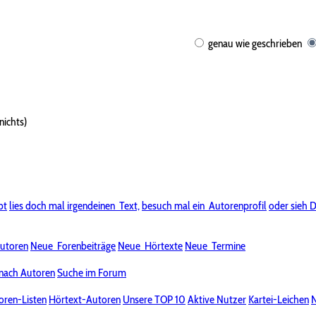
genau wie geschrieben
nichts)
bt
lies doch mal irgendeinen
Text,
besuch mal ein
Autorenprofil
oder sieh D
utoren
Neue
Forenbeiträge
Neue
Hörtexte
Neue
Termine
nach Autoren
Suche im Forum
oren-Listen
Hörtext-Autoren
Unsere TOP 10
Aktive Nutzer
Kartei-Leichen
N