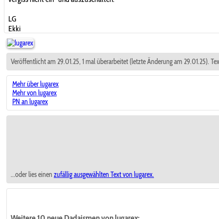
LG
Ekki
Veröffentlicht am 29.01.25, 1 mal überarbeitet (letzte Änderung am 29.01.25). Te
Mehr über lugarex
Mehr von lugarex
PN an lugarex
...oder lies einen
zufällig ausgewählten
Text von lugarex.
Weitere 10 neue Dadaismen von lugarex: