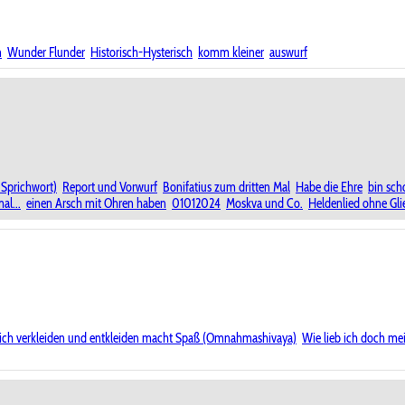
n
Wunder Flunder
Historisch-Hysterisch
komm kleiner
auswurf
s Sprichwort)
Report und Vorwurf
Bonifatius zum dritten Mal
Habe die Ehre
bin sch
al...
einen Arsch mit Ohren haben
01012024
Moskva und Co.
Heldenlied ohne Gli
gleich verkleiden und entkleiden macht Spaß (Omnahmashivaya)
Wie lieb ich doch m