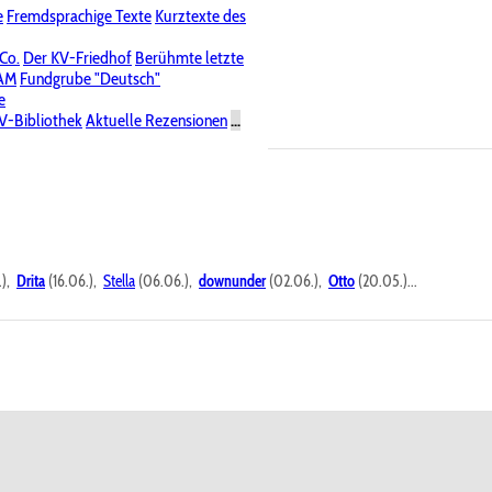
e
Fremdsprachige Texte
Kurztexte des
Nichtöffentliche Foren
 Co.
Der KV-Friedhof
Berühmte letzte
PAM
Fundgrube "Deutsch"
e
V-Bibliothek
Aktuelle Rezensionen
...
.),
Drita
(16.06.),
Stella
(06.06.),
downunder
(02.06.),
Otto
(20.05.)...