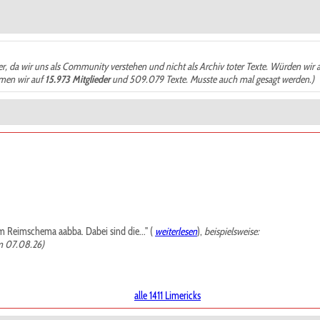
der, da wir uns als Community verstehen und nicht als Archiv toter Texte. Würden wir 
ämen wir auf
15.973 Mitglieder
und 509.079 Texte. Musste auch mal gesagt werden.)
m Reimschema aabba. Dabei sind die..." (
weiterlesen
),
beispielsweise:
m 07.08.26)
alle 1411 Limericks