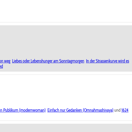
on weg
Liebes oder Lebenshunger am Sonntagmorgen
In der Strassenkurve wird es
ed
ein Publikum (modernwoman)
Einfach nur Gedanken (Omnahmashivaya)
und
1624