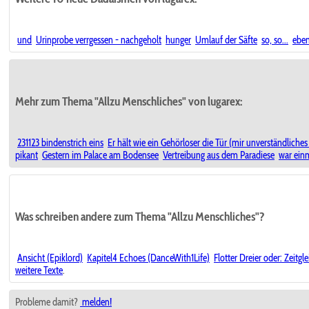
und
Urinprobe verrgessen - nachgeholt
hunger
Umlauf der Säfte
so, so...
ebe
Mehr zum Thema "Allzu Menschliches" von lugarex:
231123 bindenstrich eins
Er hält wie ein Gehörloser die Tür (mir unverständliche
pikant
Gestern im Palace am Bodensee
Vertreibung aus dem Paradiese
war einm
Was schreiben andere zum Thema "Allzu Menschliches"?
Ansicht (Epiklord)
Kapitel4 Echoes (DanceWith1Life)
Flotter Dreier oder: Zeit
weitere Texte
.
Probleme damit?
melden!