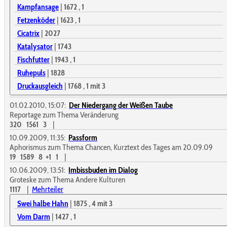
Kampfansage
|
1672
, 1
Fetzenköder
|
1623
, 1
Cicatrix
|
2027
Katalysator
|
1743
Fischfutter
|
1943
, 1
Ruhepuls
|
1828
Druckausgleich
|
1768
, 1
mit 3
01.02.2010, 15:07:
Der Niedergang der Weißen Taube
Reportage zum Thema Veränderung
320
1561
3
|
10.09.2009, 11:35:
Passform
Aphorismus zum Thema Chancen, Kurztext des Tages am 20.09.09
19
1589
8
+1
1
|
10.06.2009, 13:51:
Imbissbuden im Dialog
Groteske zum Thema Andere Kulturen
1117
|
Mehrteiler
Swei halbe Hahn
|
1875
, 4
mit 3
Vom Darm
|
1427
, 1