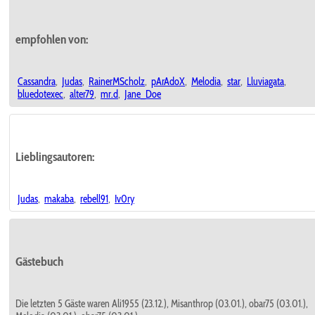
empfohlen von:
Cassandra
,
Judas
,
RainerMScholz
,
pArAdoX
,
Melodia
,
star
,
Lluviagata
,
bluedotexec
,
alter79
,
mr.d
,
Jane_Doe
Lieblingsautoren:
Judas
,
makaba
,
rebell91
,
Iv0ry
Gästebuch
Die letzten 5 Gäste waren Ali1955 (23.12.), Misanthrop (03.01.), obar75 (03.01.),