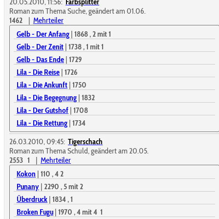
20.05.2010, 11:56:
Farbsplitter
Roman zum Thema Suche, geändert am 01.06.
1462
|
Mehrteiler
Gelb - Der Anfang
|
1868
, 2
mit 1
Gelb - Der Zenit
|
1738
, 1
mit 1
Gelb - Das Ende
|
1729
Lila - Die Reise
|
1726
Lila - Die Ankunft
|
1750
Lila - Die Begegnung
|
1832
Lila - Der Gutshof
|
1708
Lila - Die Rettung
|
1734
26.03.2010, 09:45:
Tigerschach
Roman zum Thema Schuld, geändert am 20.05.
2553
1
|
Mehrteiler
Kokon
|
110
, 4
2
Punany
|
2290
, 5
mit 2
Überdruck
|
1834
, 1
Broken Fugu
|
1970
, 4
mit 4
1