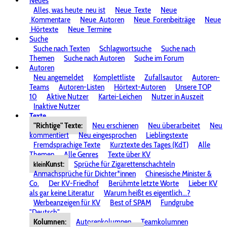
Neues
Alles, was heute
neu ist
Neue
Texte
Neue
Kommentare
Neue
Autoren
Neue
Forenbeiträge
Neue
Hörtexte
Neue
Termine
Suche
Suche nach Texten
Schlagwortsuche
Suche nach
Themen
Suche nach Autoren
Suche im Forum
Autoren
Neu angemeldet
Komplettliste
Zufallsautor
Autoren-
Teams
Autoren-Listen
Hörtext-Autoren
Unsere TOP
10
Aktive Nutzer
Kartei-Leichen
Nutzer in Auszeit
Inaktive Nutzer
Texte
"Richtige" Texte:
Neu erschienen
Neu überarbeitet
Neu
kommentiert
Neu eingesprochen
Lieblingstexte
Fremdsprachige Texte
Kurztexte des Tages (KdT)
Alle
Themen
Alle Genres
Texte über KV
Kunst:
Sprüche für Zigarettenschachteln
klein
Anmachsprüche für Dichter*innen
Chinesische Minister &
Co.
Der KV-Friedhof
Berühmte letzte Worte
Lieber KV
als gar keine Literatur
Warum heißt es eigentlich...?
Werbeanzeigen für KV
Best of SPAM
Fundgrube
"Deutsch"
Kolumnen:
Autorenkolumnen
Teamkolumnen