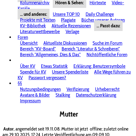
Kolumnenarchiv
Hören & Sehen:
Hörtexte
Video-
Kanäle
... und anderes:
Unsere TOP 10
Daily Challenge
Projekte mit Texten
Plagiate
Bücher unserer Autoren
KV-Bibliothek
Aktuelle Rezensionen
... Passt dazu:
Literaturwettbewerbe
Verlage
Foren
Übersicht
Aktuellste Diskussionen
Suche im Forum
Bereich "KV-Board"
Bereich "Literatur & Schreiberei"
Bereich "Allgemeines, Dies & Das"
Nichtöffentliche Foren
Über KV
Etwas Statistik
Erklärung: Benutzersymbole
Spende für KV
Unsere Spenderliste
Alle Wege führen zu
KV
Passwort vergessen?
§§
Nutzungsbedingungen
Verifizierung
Urheberrecht
Avatare & Bilder
Stalking
Datenschutzerklärung
Impressum
Mutter
Autor
, angemeldet seit 19.11.08. Mutter ist jetzt
offline; zuletzt online
am 29.10.2025, 17:24. Letzte Veröffentlichung am 09.09.10.