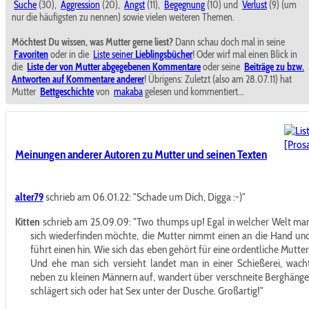
Suche
(30),
Aggression
(20),
Angst
(11),
Begegnung
(10) und
Verlust
(9) (um
nur die häufigsten zu nennen) sowie vielen weiteren Themen.
Möchtest Du wissen, was Mutter gerne liest?
Dann schau doch mal in seine
Favoriten
oder in die
Liste seiner
Lieblingsbücher
! Oder wirf mal einen Blick in
die
Liste der von Mutter abgegebenen Kommentare
oder seine
Beiträge zu bzw.
Antworten auf Kommentare anderer
! Übrigens: Zuletzt (also am 28.07.11) hat
Mutter
Bettgeschichte
von
makaba
gelesen und kommentiert...
Meinungen anderer Autoren zu Mutter und seinen Texten
alter79
schrieb am 06.01.22:
"Schade um Dich, Digga :-)"
Kitten
schrieb am 25.09.09:
"Two thumps up! Egal in welcher Welt ma
sich wiederfinden möchte, die Mutter nimmt einen an die Hand un
führt einen hin. Wie sich das eben gehört für eine ordentliche Mutter
Und ehe man sich versieht landet man in einer Schießerei, wach
neben zu kleinen Männern auf, wandert über verschneite Berghänge
schlägert sich oder hat Sex unter der Dusche. Großartig!"