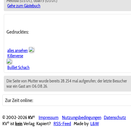
Melodia (03.01.), obar75 (03.01.)
Gehe zum Gästebuch
Gedrucktes:
alles ansehen
Killerverse
Bulllet Schach
Die Seite von Mutter wurde bereits 28.254 mal aufgerufen; der letzte Besucher
war ein Gast am 06.08.26.
Zur Zeit online:
®
© 2002-2026
KV
Impressum
Nutzungsbedingungen
Datenschutz
®
KV
ist
kein
Verlag. Kapiert?
RSS-Feed
Made by
L&W