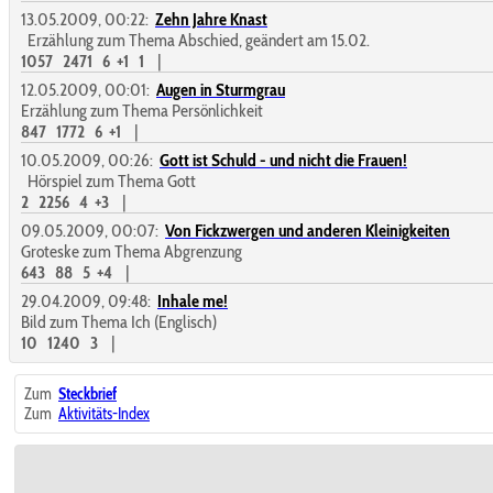
13.05.2009, 00:22:
Zehn Jahre Knast
Erzählung zum Thema Abschied, geändert am 15.02.
1057
2471
6
+1
1
|
12.05.2009, 00:01:
Augen in Sturmgrau
Erzählung zum Thema Persönlichkeit
847
1772
6
+1
|
10.05.2009, 00:26:
Gott ist Schuld - und nicht die Frauen!
Hörspiel zum Thema Gott
2
2256
4
+3
|
09.05.2009, 00:07:
Von Fickzwergen und anderen Kleinigkeiten
Groteske zum Thema Abgrenzung
643
88
5
+4
|
29.04.2009, 09:48:
Inhale me!
Bild zum Thema Ich (Englisch)
10
1240
3
|
Zum
Steckbrief
Zum
Aktivitäts-Index