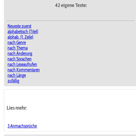
42 eigene Texte:
Neueste zuerst
alphabetisch (Titel)
alphab. (1. Zeile)
nach Genre
nach Thema
nach Änderung
nach Sprachen
nach Leseaufrufen
nach Kommentaren
nach Länge
zufällig
Lies mehr:
3 Anmachsprüche