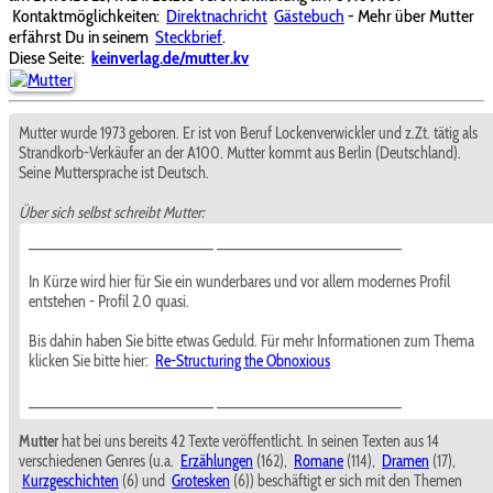
Kontaktmöglichkeiten:
Direktnachricht
Gästebuch
- Mehr über Mutter
erfährst Du in seinem
Steckbrief
.
Diese Seite:
keinverlag.de/mutter.kv
Mutter wurde 1973 geboren. Er ist von Beruf Lockenverwickler und z.Zt. tätig als
Strandkorb-Verkäufer an der A100. Mutter kommt aus Berlin (Deutschland).
Seine Muttersprache ist Deutsch.
Über sich selbst schreibt Mutter:
________________________ ________________________
In Kürze wird hier für Sie ein wunderbares und vor allem modernes Profil
entstehen - Profil 2.0 quasi.
Bis dahin haben Sie bitte etwas Geduld. Für mehr Informationen zum Thema
klicken Sie bitte hier:
Re-Structuring the Obnoxious
________________________ ________________________
Mutter
hat bei uns bereits 42 Texte veröffentlicht. In seinen Texten aus 14
verschiedenen Genres (u.a.
Erzählungen
(162),
Romane
(114),
Dramen
(17),
Kurzgeschichten
(6) und
Grotesken
(6)) beschäftigt er sich mit den Themen