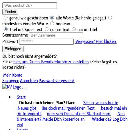
Finden
genau wie geschrieben
alle Worte (Reihenfolge egal)
mindestens eins der Worte
boolean
Titel und/oder Text
nur im Text
nur im Titel
Benutzername
Passwort
Vergessen? Hier klicken.
Einloggen
Du bist noch nicht angemeldet?
Klicke
hier, um Dir ein
Benutzerkonto zu erstellen.
(Keine Angst, es
kostet nichts)
Mein Konto
Einloggen
Anmelden
Passwort vergessen?
Start
Du hast noch keinen Plan?
Dann...
Schau, was es heute
Neues gibt
lies doch mal irgendeinen
Text,
besuch mal ein
Autorenprofil
oder sieh Dich auf der
Startseite um.
Neu
& interessiert? Melde Dich kostenlos an!
Wieder da? Log Dich
ein!