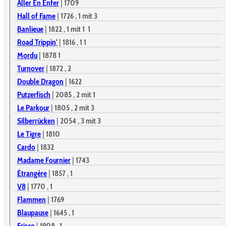
Aller En Enfer
|
1709
Hall of Fame
|
1726
, 1
mit 3
Banlieue
|
1822
, 1
mit 1
1
Road Trippin'
|
1816
, 1
1
Mordu
|
1878
1
Turnover
|
1872
, 2
Double Dragon
|
1622
Putzerfisch
|
2085
, 2
mit 1
Le Parkour
|
1805
, 2
mit 3
Silberrücken
|
2054
, 3
mit 3
Le Tigre
|
1810
Cardo
|
1832
Madame Fournier
|
1743
Étrangère
|
1857
, 1
V8
|
1770
, 1
Flammen
|
1769
Blaupause
|
1645
, 1
Frisco
|
1908
, 1