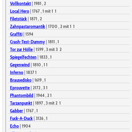
Vollkontakt
|
1981
, 2
Local Hero
|
1767
, 1
mit 1
1
Filetstück
|
1871
, 2
Zahnpastaromantik
|
1700
, 2
mit 1
1
Graffiti
|
1594
Crash-Test-Dummy
|
1811
, 1
Tor zur Hölle
|
1599
, 3
mit 3
2
Spiegelfechten
|
1833
, 1
Gegenwind
|
1810
, 1
1
Inferno
|
1837
1
Brausedisko
|
1619
, 1
Eprouvette
|
2172
, 3
1
Phantombild
|
1944
, 2
1
Tarzanpunkt
|
1897
, 3
mit 2
1
Gabber
|
1767
, 1
Fuck-A-Duck
|
3126
, 1
Echo
|
1904