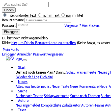
Finden
Titel und/oder Text
nur im Text
nur im Titel
Benutzername
Passwort
Vergessen? Hier klicken.
Einloggen
Du bist noch nicht angemeldet?
Klicke
hier, um Dir ein
Benutzerkonto zu erstellen.
(Keine Angst, es kostet 
Mein Konto
Einloggen
Anmelden
Passwort vergessen?
Start
Du hast noch keinen Plan?
Dann...
Schau, was es heute
Neues gi
Wieder da? Log Dich ein!
Neues
Alles, was heute
neu ist
Neue
Texte
Neue
Kommentare
Neue
A
Suche
Suche nach Texten
Schlagwortsuche
Suche nach Themen
Suche 
Autoren
Neu angemeldet
Komplettliste
Zufallsautor
Autoren-Teams
Aut
Texte