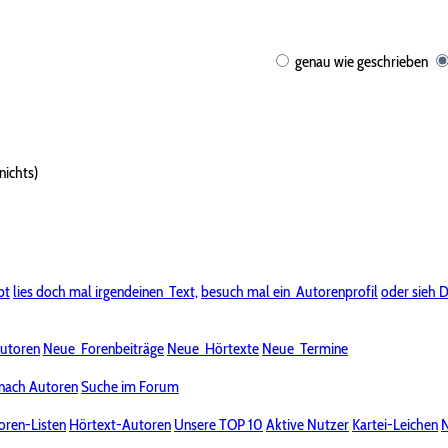
genau wie geschrieben
nichts)
bt
lies doch mal irgendeinen
Text,
besuch mal ein
Autorenprofil
oder sieh D
utoren
Neue
Forenbeiträge
Neue
Hörtexte
Neue
Termine
nach Autoren
Suche im Forum
oren-Listen
Hörtext-Autoren
Unsere TOP 10
Aktive Nutzer
Kartei-Leichen
N