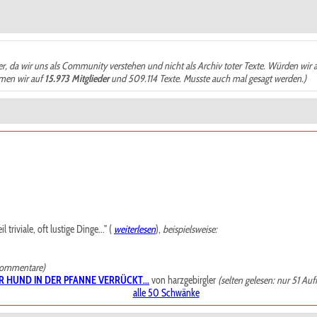
der, da wir uns als Community verstehen und nicht als Archiv toter Texte. Würden wir 
ämen wir auf
15.973 Mitglieder
und 509.114 Texte. Musste auch mal gesagt werden.)
riviale, oft lustige Dinge..." (
weiterlesen
),
beispielsweise:
Kommentare)
R HUND IN DER PFANNE VERRÜCKT...
von harzgebirgler
(selten gelesen: nur 51 Auf
alle 50 Schwänke