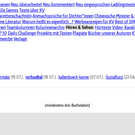
hienen
Neu überarbeitet
Neu kommentiert
Neu eingesprochen
Lieblingstext
-Board"
lle Genres
Bereich "Literatur & Schreiberei"
Texte über KV
Bereich "Allgemeines, Dies & Das"
arettenschachteln
Anmachsprüche für Dichter*innen
Chinesische Minister &
ine Literatur
 KV
Unsere Spenderliste
Warum heißt es eigentlich...?
Alle Wege führen zu KV
Werbeanzeigen für KV
Passwort vergessen?
Best of S
nen
Teamkolumnen
Kolumnenarchiv
Hören & Sehen:
Hörtexte
Video-Kanäl
er
P 10
Stalking
Daily Challenge
Datenschutzerklärung
Projekte mit Texten
Impressum
Plagiate
Bücher unserer Autoren
K
bewerbe
Verlage
rntaler
(19.07.),
rochusthal
(18.07.),
kaltenboeck-karow
(07.07.),
Sozialfuzzi
(22.06
(mindestens drei Buchstaben)