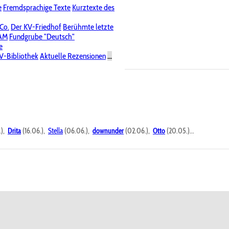
e
Fremdsprachige Texte
Kurztexte des
Nichtöffentliche Foren
 Co.
Der KV-Friedhof
Berühmte letzte
PAM
Fundgrube "Deutsch"
e
V-Bibliothek
Aktuelle Rezensionen
...
.),
Drita
(16.06.),
Stella
(06.06.),
downunder
(02.06.),
Otto
(20.05.)...