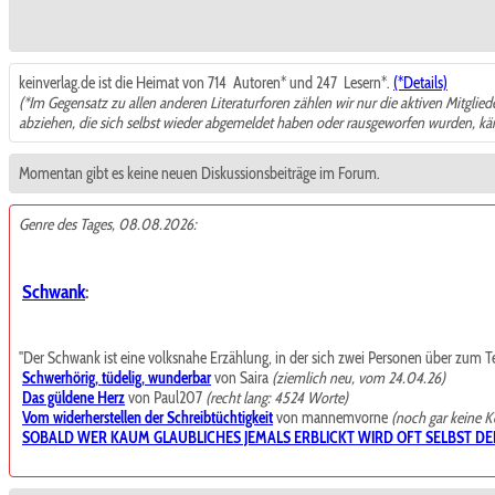
keinverlag.de ist die Heimat von 714
Autoren* und 247
Lesern*.
(*Details)
(*Im Gegensatz zu allen anderen Literaturforen zählen wir nur die aktiven Mitglie
abziehen, die sich selbst wieder abgemeldet haben oder rausgeworfen wurden, k
Momentan gibt es keine neuen Diskussionsbeiträge im Forum.
Genre des Tages, 08.08.2026:
Schwank
:
"Der Schwank ist eine volksnahe Erzählung, in der sich zwei Personen über zum Teil t
Schwerhörig, tüdelig, wunderbar
von Saira
(ziemlich neu, vom 24.04.26)
Das güldene Herz
von Paul207
(recht lang: 4524 Worte)
Vom widerherstellen der Schreibtüchtigkeit
von mannemvorne
(noch gar keine 
SOBALD WER KAUM GLAUBLICHES JEMALS ERBLICKT WIRD OFT SELBST DE