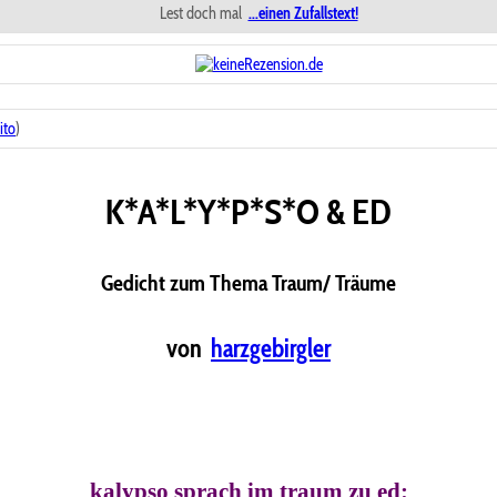
Lest doch mal
...einen Zufallstext!
ito
)
K*A*L*Y*P*S*O & ED
Gedicht zum Thema Traum/ Träume
von
harzgebirgler
kalypso sprach im traum zu ed: