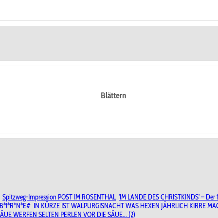
Blättern
Spitzweg-Impression POST IM ROSENTHAL
'IM LANDE DES CHRISTKINDS' – Der 1.
B*I*R*N*E#
IN KÜRZE IST WALPURGISNACHT WAS HEXEN JÄHRLICH KIRRE MAC
ÄUE WERFEN SELTEN PERLEN VOR DIE SÄUE... (2)