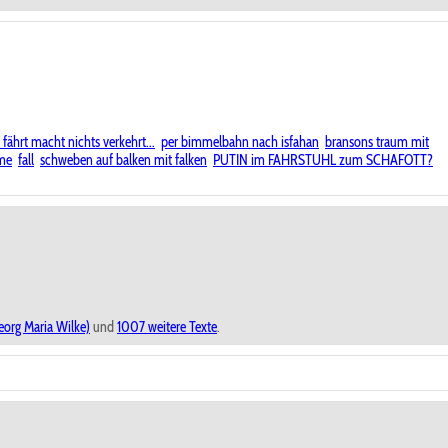
fährt macht nichts verkehrt...
per bimmelbahn nach isfahan
bransons traum mit
ume
fall
schweben auf balken mit falken
PUTIN im FAHRSTUHL zum SCHAFOTT?
eorg Maria Wilke)
und
1007 weitere Texte
.