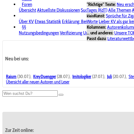
Foren
"Richtige" Texte:
Neu ersc
Übersicht
Aktuellste Diskussionen
Suche im Forum
Tages (KdT)
Alle Themen
Bereich "KV
A
Kunst:
Sprüche für Zig
klein
Über KV
Etwas Statistik
Erklärung: Benutzersymbole
Worte
Lieber KV als gar ke
Spende für
§§
Kolumnen:
Autorenkolum
Nutzungsbedingungen
Verifizierung
Urheberrecht
... und anderes:
Avatare & Bild
Unsere TO
Passt dazu:
Literaturwett
Neu bei uns:
Raium
(30.07.),
KreyDuengger
(28.07.),
Imitologiker
(27.07.),
Juli
(20.07.),
Ste
Übersicht aller neuen Autoren und Leser
Zur Zeit online: