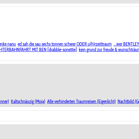
denke nanu
ed sah die sau sechs tonnen schwer ODER u(h)rzeittraum
...wer BENTLEY 
ERBAHNFAHRT MIT BEN [drabble-sonettje]
kein grund zur freude & wunschträ
unner)
Kaltschnäuzig (Moja)
Alle verhinderten Traumreisen (Eigenlicht)
Nachtbild (G