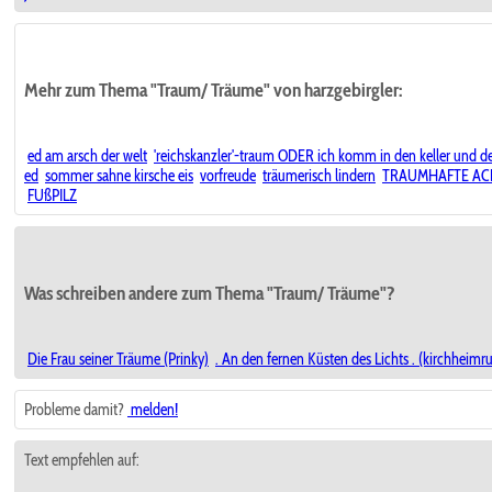
Mehr zum Thema "Traum/ Träume" von harzgebirgler:
ed am arsch der welt
'reichskanzler'-traum ODER ich komm in den keller und 
ed
sommer sahne kirsche eis
vorfreude
träumerisch lindern
TRAUMHAFTE ACHT
FUßPILZ
Was schreiben andere zum Thema "Traum/ Träume"?
Die Frau seiner Träume (Prinky)
. An den fernen Küsten des Lichts . (kirchheimr
Probleme damit?
melden!
Text empfehlen auf: