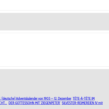
 [deutsche] Adventskalender von 1903 -- 12. Dezember
TÊTE-À-TÊTE IM
HT...
DER GOTTESSOHN MIT 'ZIEGENPETER'
SILVESTER-REIMEREIEN IV mit