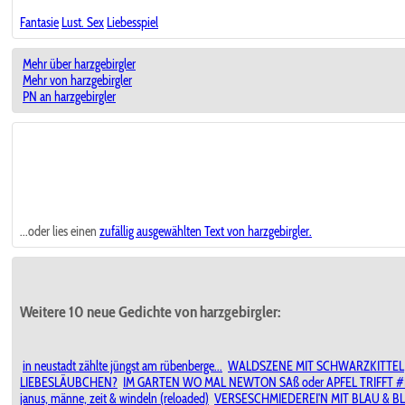
Fantasie
Lust. Sex
Liebesspiel
Mehr über harzgebirgler
Mehr von harzgebirgler
PN an harzgebirgler
...oder lies einen
zufällig ausgewählten
Text von harzgebirgler.
Weitere 10 neue Gedichte von harzgebirgler:
in neustadt zählte jüngst am rübenberge...
WALDSZENE MIT SCHWARZKITTEL
LIEBESLÄUBCHEN?
IM GARTEN WO MAL NEWTON SAß oder APFEL TRIFFT #
janus, männe, zeit & windeln (reloaded)
VERSESCHMIEDEREI'N MIT BLAU & BL