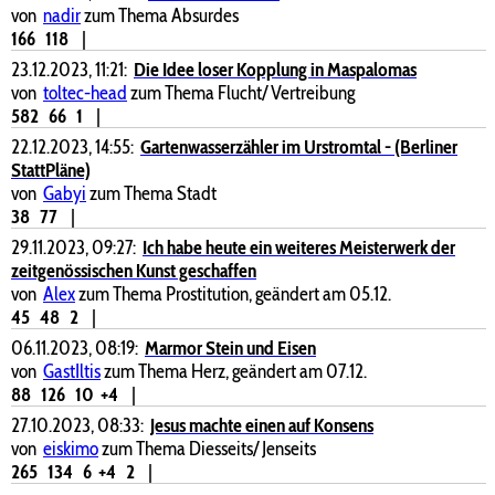
von
nadir
zum Thema Absurdes
166
118
|
23.12.2023, 11:21:
Die Idee loser Kopplung in Maspalomas
von
toltec-head
zum Thema Flucht/ Vertreibung
582
66
1
|
22.12.2023, 14:55:
Gartenwasserzähler im Urstromtal - (Berliner
StattPläne)
von
Gabyi
zum Thema Stadt
38
77
|
29.11.2023, 09:27:
Ich habe heute ein weiteres Meisterwerk der
zeitgenössischen Kunst geschaffen
von
Alex
zum Thema Prostitution, geändert am 05.12.
45
48
2
|
06.11.2023, 08:19:
Marmor Stein und Eisen
von
GastIltis
zum Thema Herz, geändert am 07.12.
88
126
10
+4
|
27.10.2023, 08:33:
Jesus machte einen auf Konsens
von
eiskimo
zum Thema Diesseits/ Jenseits
265
134
6
+4
2
|