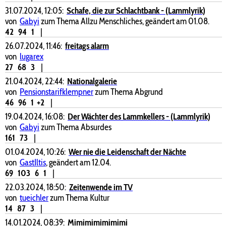
31.07.2024, 12:05:
Schafe, die zur Schlachtbank - (Lammlyrik)
von
Gabyi
zum Thema Allzu Menschliches, geändert am 01.08.
42
94
1
|
26.07.2024, 11:46:
freitags alarm
von
lugarex
27
68
3
|
21.04.2024, 22:44:
Nationalgalerie
von
Pensionstarifklempner
zum Thema Abgrund
46
96
1
+2
|
19.04.2024, 16:08:
Der Wächter des Lammkellers - (Lammlyrik)
von
Gabyi
zum Thema Absurdes
161
73
|
01.04.2024, 10:26:
Wer nie die Leidenschaft der Nächte
von
GastIltis
, geändert am 12.04.
69
103
6
1
|
22.03.2024, 18:50:
Zeitenwende im TV
von
tueichler
zum Thema Kultur
14
87
3
|
14.01.2024, 08:39:
Mimimimimimimi