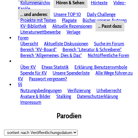
Kolumnenarchiv
Hören & Sehen:
Hörtexte
Video-
Kanäle
... und anderes:
Unsere TOP 10
Daily Challenge
Projekte mit Texten
Plagiate
Bücher unserer Autoren
KV-Bibliothek
Aktuelle Rezensionen
... Passt dazu:
Literaturwettbewerbe
Verlage
Foren
Übersicht
Aktuellste Diskussionen
Suche im Forum
Bereich "KV-Board"
Bereich "Literatur & Schreiberei"
Bereich "Allgemeines, Dies & Das"
Nichtöffentliche Foren
Über KV
Etwas Statistik
Erklärung: Benutzersymbole
Spende für KV
Unsere Spenderliste
Alle Wege führen zu
KV
Passwort vergessen?
§§
Nutzungsbedingungen
Verifizierung
Urheberrecht
Avatare & Bilder
Stalking
Datenschutzerklärung
Impressum
Parodien