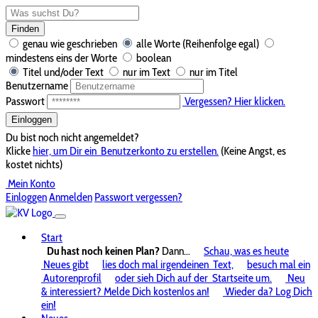
Finden
genau wie geschrieben
alle Worte (Reihenfolge egal)
mindestens eins der Worte
boolean
Titel und/oder Text
nur im Text
nur im Titel
Benutzername
Passwort
Vergessen? Hier klicken.
Einloggen
Du bist noch nicht angemeldet?
Klicke
hier, um Dir ein
Benutzerkonto zu erstellen.
(Keine Angst, es
kostet nichts)
Mein Konto
Einloggen
Anmelden
Passwort vergessen?
Start
Du hast noch keinen Plan?
Dann...
Schau, was es heute
Neues gibt
lies doch mal irgendeinen
Text,
besuch mal ein
Autorenprofil
oder sieh Dich auf der
Startseite um.
Neu
& interessiert? Melde Dich kostenlos an!
Wieder da? Log Dich
ein!