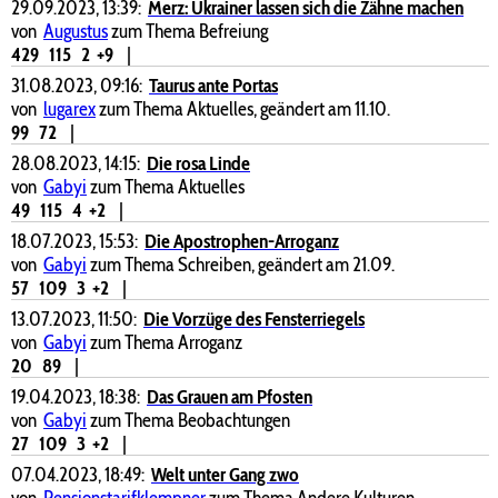
29.09.2023, 13:39:
Merz: Ukrainer lassen sich die Zähne machen
von
Augustus
zum Thema Befreiung
429
115
2
+9
|
31.08.2023, 09:16:
Taurus ante Portas
von
lugarex
zum Thema Aktuelles, geändert am 11.10.
99
72
|
28.08.2023, 14:15:
Die rosa Linde
von
Gabyi
zum Thema Aktuelles
49
115
4
+2
|
18.07.2023, 15:53:
Die Apostrophen-Arroganz
von
Gabyi
zum Thema Schreiben, geändert am 21.09.
57
109
3
+2
|
13.07.2023, 11:50:
Die Vorzüge des Fensterriegels
von
Gabyi
zum Thema Arroganz
20
89
|
19.04.2023, 18:38:
Das Grauen am Pfosten
von
Gabyi
zum Thema Beobachtungen
27
109
3
+2
|
07.04.2023, 18:49:
Welt unter Gang zwo
von
Pensionstarifklempner
zum Thema Andere Kulturen