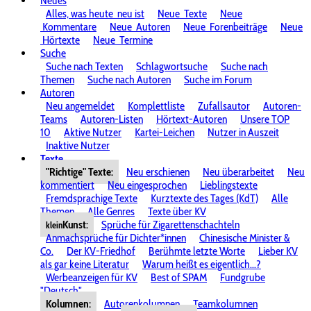
Neues
Alles, was heute
neu ist
Neue
Texte
Neue
Kommentare
Neue
Autoren
Neue
Forenbeiträge
Neue
Hörtexte
Neue
Termine
Suche
Suche nach Texten
Schlagwortsuche
Suche nach
Themen
Suche nach Autoren
Suche im Forum
Autoren
Neu angemeldet
Komplettliste
Zufallsautor
Autoren-
Teams
Autoren-Listen
Hörtext-Autoren
Unsere TOP
10
Aktive Nutzer
Kartei-Leichen
Nutzer in Auszeit
Inaktive Nutzer
Texte
"Richtige" Texte:
Neu erschienen
Neu überarbeitet
Neu
kommentiert
Neu eingesprochen
Lieblingstexte
Fremdsprachige Texte
Kurztexte des Tages (KdT)
Alle
Themen
Alle Genres
Texte über KV
Kunst:
Sprüche für Zigarettenschachteln
klein
Anmachsprüche für Dichter*innen
Chinesische Minister &
Co.
Der KV-Friedhof
Berühmte letzte Worte
Lieber KV
als gar keine Literatur
Warum heißt es eigentlich...?
Werbeanzeigen für KV
Best of SPAM
Fundgrube
"Deutsch"
Kolumnen:
Autorenkolumnen
Teamkolumnen