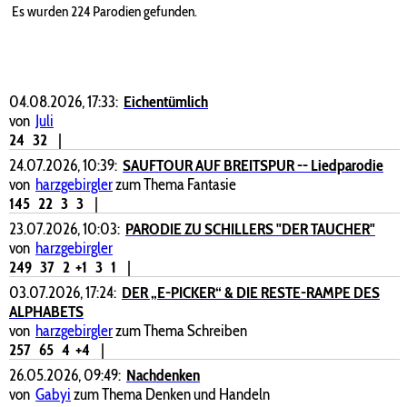
Es wurden 224 Parodien gefunden.
04.08.2026, 17:33:
Eichentümlich
von
Juli
24
32
|
24.07.2026, 10:39:
SAUFTOUR AUF BREITSPUR -- Liedparodie
von
harzgebirgler
zum Thema Fantasie
145
22
3
3
|
23.07.2026, 10:03:
PARODIE ZU SCHILLERS "DER TAUCHER"
von
harzgebirgler
249
37
2
+1
3
1
|
03.07.2026, 17:24:
DER „E-PICKER“ & DIE RESTE-RAMPE DES
ALPHABETS
von
harzgebirgler
zum Thema Schreiben
257
65
4
+4
|
26.05.2026, 09:49:
Nachdenken
von
Gabyi
zum Thema Denken und Handeln