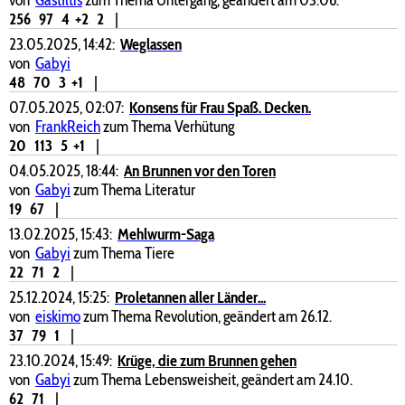
256
97
4
+2
2
|
23.05.2025, 14:42:
Weglassen
von
Gabyi
48
70
3
+1
|
07.05.2025, 02:07:
Konsens für Frau Spaß. Decken.
von
FrankReich
zum Thema Verhütung
20
113
5
+1
|
04.05.2025, 18:44:
An Brunnen vor den Toren
von
Gabyi
zum Thema Literatur
19
67
|
13.02.2025, 15:43:
Mehlwurm-Saga
von
Gabyi
zum Thema Tiere
22
71
2
|
25.12.2024, 15:25:
Proletannen aller Länder...
von
eiskimo
zum Thema Revolution, geändert am 26.12.
37
79
1
|
23.10.2024, 15:49:
Krüge, die zum Brunnen gehen
von
Gabyi
zum Thema Lebensweisheit, geändert am 24.10.
62
71
|