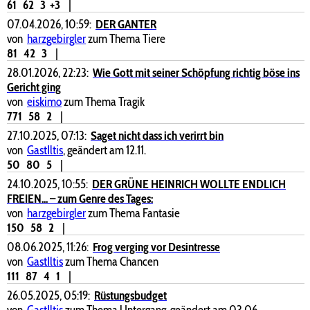
61
62
3
+3
|
07.04.2026, 10:59:
DER GANTER
von
harzgebirgler
zum Thema Tiere
81
42
3
|
28.01.2026, 22:23:
Wie Gott mit seiner Schöpfung richtig böse ins
Gericht ging
von
eiskimo
zum Thema Tragik
771
58
2
|
27.10.2025, 07:13:
Saget nicht dass ich verirrt bin
von
GastIltis
, geändert am 12.11.
50
80
5
|
24.10.2025, 10:55:
DER GRÜNE HEINRICH WOLLTE ENDLICH
FREIEN... – zum Genre des Tages:
von
harzgebirgler
zum Thema Fantasie
150
58
2
|
08.06.2025, 11:26:
Frog verging vor Desintresse
von
GastIltis
zum Thema Chancen
111
87
4
1
|
26.05.2025, 05:19:
Rüstungsbudget
von
GastIltis
zum Thema Untergang, geändert am 03.06.