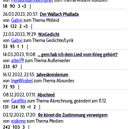
18
90
3
+3
|
26.03.2023, 20:57:
Der Wallach Phallada
von
Gabyi
zum Thema Mitleid
34
122
2
+3
|
22.03.2023, 19:29:
NixGedicht
von
Gabyi
zum Thema Gedichte/Lyrik
53
95
1
1
|
14.03.2023, 11:08:
... gern hab ich dein Lied vom Krieg gehört?
von
alter79
zum Thema Außenseiter
233
87
|
16.12.2022, 22:55:
Jahreskreislerium
von
IngeWrobel
zum Thema Absurdes
72
93
|
08.12.2022, 07:11:
Abschied
von
GastIltis
zum Thema Abrechnung, geändert am 11.12.
131
124
10
+1
2
|
02.12.2022, 17:20:
Ihr könnt die Zustimmung verweigern
von
eiskimo
zum Thema Medien
242
103
3
|