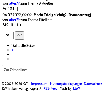
von
alter79
zum Thema Aktuelles
76
102
|
06.07.2022, 07:07:
Macht Erfolg süchtig? (Romanauszug)
von
alter79
zum Thema Eitelkeit
549
111
1
+1
|
OK
1
(aktuelle Seite)
2
Zur Zeit online:
®
© 2002-2026
KV
Impressum
Nutzungsbedingungen
Datenschutz
®
KV
ist
kein
Verlag. Kapiert?
RSS-Feed
Made by
L&W