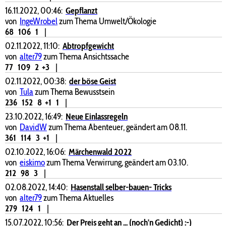
16.11.2022, 00:46:
Gepflanzt
von
IngeWrobel
zum Thema Umwelt/Ökologie
68
106
1
|
02.11.2022, 11:10:
Abtropfgewicht
von
alter79
zum Thema Ansichtssache
77
109
2
+3
|
02.11.2022, 00:38:
der böse Geist
von
Tula
zum Thema Bewusstsein
236
152
8
+1
1
|
23.10.2022, 16:49:
Neue Einlassregeln
von
DavidW
zum Thema Abenteuer, geändert am 08.11.
361
114
3
+1
|
02.10.2022, 16:06:
Märchenwald 2022
von
eiskimo
zum Thema Verwirrung, geändert am 03.10.
212
98
3
|
02.08.2022, 14:40:
Hasenstall selber-bauen- Tricks
von
alter79
zum Thema Aktuelles
279
124
1
|
15.07.2022, 10:56:
Der Preis geht an ... (noch'n Gedicht) :-)