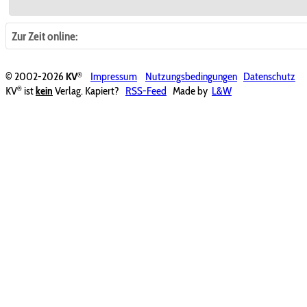
Zur Zeit online:
®
© 2002-2026
KV
Impressum
Nutzungsbedingungen
Datenschutz
®
KV
ist
kein
Verlag. Kapiert?
RSS-Feed
Made by
L&W