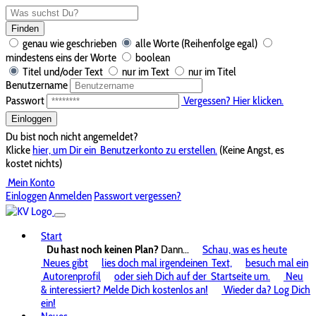
Finden
genau wie geschrieben
alle Worte (Reihenfolge egal)
mindestens eins der Worte
boolean
Titel und/oder Text
nur im Text
nur im Titel
Benutzername
Passwort
Vergessen? Hier klicken.
Einloggen
Du bist noch nicht angemeldet?
Klicke
hier, um Dir ein
Benutzerkonto zu erstellen.
(Keine Angst, es
kostet nichts)
Mein Konto
Einloggen
Anmelden
Passwort vergessen?
Start
Du hast noch keinen Plan?
Dann...
Schau, was es heute
Neues gibt
lies doch mal irgendeinen
Text,
besuch mal ein
Autorenprofil
oder sieh Dich auf der
Startseite um.
Neu
& interessiert? Melde Dich kostenlos an!
Wieder da? Log Dich
ein!