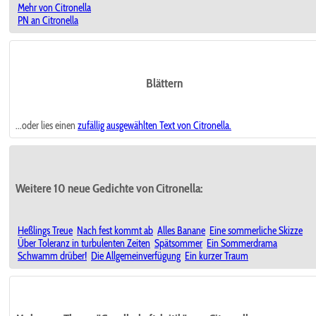
Mehr von Citronella
PN an Citronella
Blättern
...oder lies einen
zufällig ausgewählten
Text von Citronella.
Weitere 10 neue Gedichte von Citronella:
Heßlings Treue
Nach fest kommt ab
Alles Banane
Eine sommerliche Skizze
Über Toleranz in turbulenten Zeiten
Spätsommer
Ein Sommerdrama
Schwamm drüber!
Die Allgemeinverfügung
Ein kurzer Traum