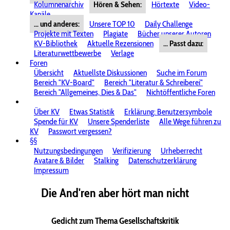
Kolumnenarchiv
Hören & Sehen:
Hörtexte
Video-
Kanäle
... und anderes:
Unsere TOP 10
Daily Challenge
Projekte mit Texten
Plagiate
Bücher unserer Autoren
KV-Bibliothek
Aktuelle Rezensionen
... Passt dazu:
Literaturwettbewerbe
Verlage
Foren
Übersicht
Aktuellste Diskussionen
Suche im Forum
Bereich "KV-Board"
Bereich "Literatur & Schreiberei"
Bereich "Allgemeines, Dies & Das"
Nichtöffentliche Foren
Über KV
Etwas Statistik
Erklärung: Benutzersymbole
Spende für KV
Unsere Spenderliste
Alle Wege führen zu
KV
Passwort vergessen?
§§
Nutzungsbedingungen
Verifizierung
Urheberrecht
Avatare & Bilder
Stalking
Datenschutzerklärung
Impressum
Die And'ren aber hört man nicht
Gedicht zum Thema Gesellschaftskritik