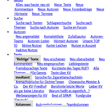
Neues
Alles, was heute
neu ist
Neue
Texte
Neue
Kommentare
Neue
Autoren
Neue
Forenbeiträge
Neue
Hörtexte
Neue
Termine
Suche
Suche nach Texten
Schlagwortsuche
Suche nach
Themen
Suche nach Autoren
Suche im Forum
Autoren
Neu angemeldet
Komplettliste
Zufallsautor
Autoren-
Teams
Autoren-Listen
Hörtext-Autoren
Unsere TOP
10
Aktive Nutzer
Kartei-Leichen
Nutzer in Auszeit
Inaktive Nutzer
Texte
"Richtige" Texte:
Neu erschienen
Neu überarbeitet
Neu
kommentiert
Neu eingesprochen
Lieblingstexte
Fremdsprachige Texte
Kurztexte des Tages (KdT)
Alle
Themen
Alle Genres
Texte über KV
Kunst:
Sprüche für Zigarettenschachteln
klein
Anmachsprüche für Dichter*innen
Chinesische Minister &
Co.
Der KV-Friedhof
Berühmte letzte Worte
Lieber KV
als gar keine Literatur
Warum heißt es eigentlich...?
Werbeanzeigen für KV
Best of SPAM
Fundgrube
"Deutsch"
Kolumnen:
Autorenkolumnen
Teamkolumnen