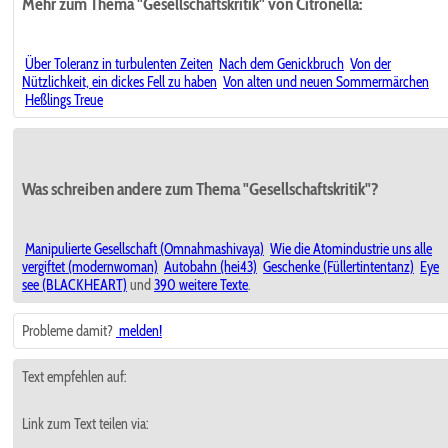
Mehr zum Thema "Gesellschaftskritik" von Citronella:
Über Toleranz in turbulenten Zeiten
Nach dem Genickbruch
Von der
Nützlichkeit, ein dickes Fell zu haben
Von alten und neuen Sommermärchen
Heßlings Treue
Was schreiben andere zum Thema "Gesellschaftskritik"?
Manipulierte Gesellschaft (Omnahmashivaya)
Wie die Atomindustrie uns alle
vergiftet (modernwoman)
Autobahn (hei43)
Geschenke (Füllertintentanz)
Eye
see (BLACKHEART)
und
390 weitere Texte
.
Probleme damit?
melden!
Text empfehlen auf:
Link zum Text teilen via: