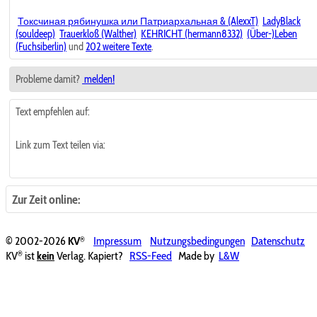
Токсчиная рябинушка или Патриархальная & (AlexxT)
LadyBlack
(souldeep)
Trauerkloß (Walther)
KEHRICHT (hermann8332)
(Über-)Leben
(Fuchsiberlin)
und
202 weitere Texte
.
Probleme damit?
melden!
Text empfehlen auf:
Link zum Text teilen via:
Zur Zeit online:
®
© 2002-2026
KV
Impressum
Nutzungsbedingungen
Datenschutz
®
KV
ist
kein
Verlag. Kapiert?
RSS-Feed
Made by
L&W