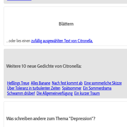
Blättern
...oder lies einen
zufällig ausgewählten
Text von Citronella.
Weitere 10 neue Gedichte von Citronella:
Heßlings Treue
Alles Banane
Nach fest kommt ab
Eine sommerliche Skizze
Über Toleranz in turbulenten Zeiten
Spätsommer
Ein Sommerdrama
Schwamm drüber!
Die Allgemeinverfügung
Ein kurzer Traum
Was schreiben andere zum Thema "Depression"?