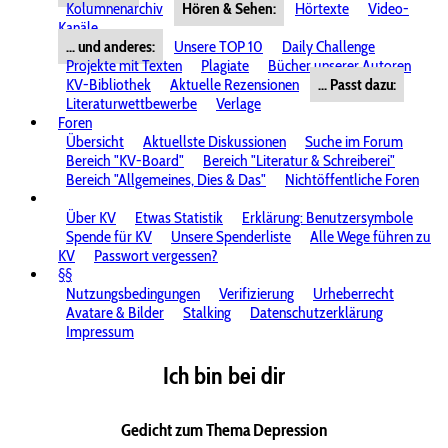
Kolumnenarchiv
Hören & Sehen:
Hörtexte
Video-
Kanäle
... und anderes:
Unsere TOP 10
Daily Challenge
Projekte mit Texten
Plagiate
Bücher unserer Autoren
KV-Bibliothek
Aktuelle Rezensionen
... Passt dazu:
Literaturwettbewerbe
Verlage
Foren
Übersicht
Aktuellste Diskussionen
Suche im Forum
Bereich "KV-Board"
Bereich "Literatur & Schreiberei"
Bereich "Allgemeines, Dies & Das"
Nichtöffentliche Foren
Über KV
Etwas Statistik
Erklärung: Benutzersymbole
Spende für KV
Unsere Spenderliste
Alle Wege führen zu
KV
Passwort vergessen?
§§
Nutzungsbedingungen
Verifizierung
Urheberrecht
Avatare & Bilder
Stalking
Datenschutzerklärung
Impressum
Ich bin bei dir
Gedicht zum Thema Depression