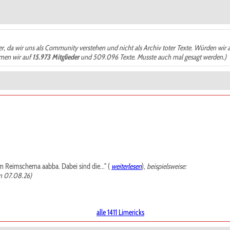
der, da wir uns als Community verstehen und nicht als Archiv toter Texte. Würden wir 
ämen wir auf
15.973 Mitglieder
und 509.096 Texte. Musste auch mal gesagt werden.)
m Reimschema aabba. Dabei sind die..." (
weiterlesen
),
beispielsweise:
m 07.08.26)
alle 1411 Limericks