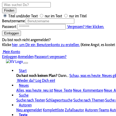
Finden
Titel und/oder Text
nur im Text
nur im Titel
Benutzername
Passwort
Vergessen? Hier klicken.
Einloggen
Du bist noch nicht angemeldet?
Klicke
hier, um Dir ein
Benutzerkonto zu erstellen.
(Keine Angst, es kostet 
Mein Konto
Einloggen
Anmelden
Passwort vergessen?
Start
Du hast noch keinen Plan?
Dann...
Schau, was es heute
Neues gi
Wieder da? Log Dich ein!
Neues
Alles, was heute
neu ist
Neue
Texte
Neue
Kommentare
Neue
A
Suche
Suche nach Texten
Schlagwortsuche
Suche nach Themen
Suche 
Autoren
Neu angemeldet
Komplettliste
Zufallsautor
Autoren-Teams
Aut
Texte