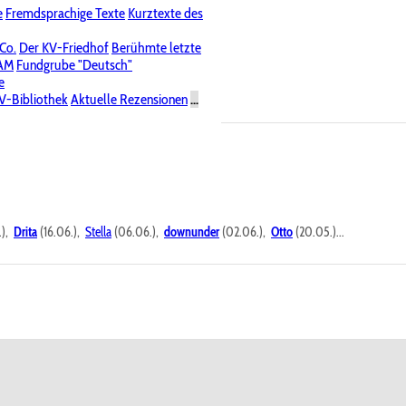
e
Fremdsprachige Texte
Kurztexte des
Nichtöffentliche Foren
 Co.
Der KV-Friedhof
Berühmte letzte
PAM
Fundgrube "Deutsch"
e
V-Bibliothek
Aktuelle Rezensionen
...
.),
Drita
(16.06.),
Stella
(06.06.),
downunder
(02.06.),
Otto
(20.05.)...