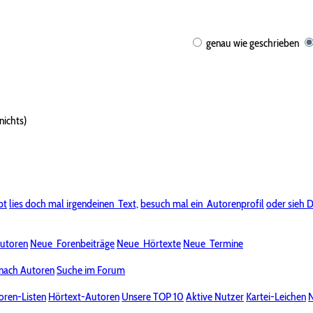
genau wie geschrieben
nichts)
bt
lies doch mal irgendeinen
Text,
besuch mal ein
Autorenprofil
oder sieh D
utoren
Neue
Forenbeiträge
Neue
Hörtexte
Neue
Termine
nach Autoren
Suche im Forum
oren-Listen
Hörtext-Autoren
Unsere TOP 10
Aktive Nutzer
Kartei-Leichen
N