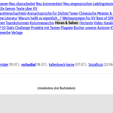
hienen
Neu überarbeitet
Neu kommentiert
Neu eingesprochen
Lieblingstext
-Board"
lle Genres
Bereich "Literatur & Schreiberei"
Texte über KV
Bereich "Allgemeines, Dies & Das"
arettenschachteln
Anmachsprüche für Dichter*innen
Chinesische Minister &
ine Literatur
 KV
Unsere Spenderliste
Warum heißt es eigentlich...?
Alle Wege führen zu KV
Werbeanzeigen für KV
Passwort vergessen?
Best of S
nen
Teamkolumnen
Kolumnenarchiv
Hören & Sehen:
Hörtexte
Video-Kanäl
er
P 10
Stalking
Daily Challenge
Datenschutzerklärung
Projekte mit Texten
Impressum
Plagiate
Bücher unserer Autoren
K
bewerbe
Verlage
rntaler
(19.07.),
rochusthal
(18.07.),
kaltenboeck-karow
(07.07.),
Sozialfuzzi
(22.06
(mindestens drei Buchstaben)