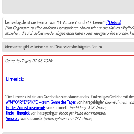
keinverlag.de ist die Heimat von 714
Autoren* und 247
Lesern*.
(*Details)
(*Im Gegensatz zu allen anderen Literaturforen zählen wir nur die aktiven Mitglie
abziehen, die sich selbst wieder abgemeldet haben oder rausgeworfen wurden, k
Momentan gibt es keine neuen Diskussionsbeiträge im Forum.
Genre des Tages, 07.08.2026:
Limerick
:
"Der Limerick ist ein aus Großbritannien stammendes, fünfzeiliges Gedicht mit de
A*M*O*R*E*S*K*E -- zum Genre des Tages
von harzgebirgler
(ziemlich neu, vo
Gottes Zoo ist riesengroß
von Citronella
(recht lang: 628 Worte)
linde - limerick
von harzgebirgler
(noch gar keine Kommentare)
Versetzt!
von Citronella
(selten gelesen: nur 27 Aufrufe)