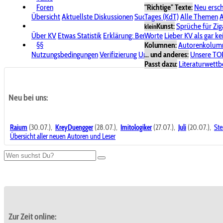
Foren
"Richtige" Texte:
Neu ersc
Übersicht
Aktuellste Diskussionen
Suche im Forum
Tages (KdT)
Alle Themen
Bereich "KV
A
Kunst:
Sprüche für Zig
klein
Über KV
Etwas Statistik
Erklärung: Benutzersymbole
Worte
Lieber KV als gar ke
Spende für
§§
Kolumnen:
Autorenkolum
Nutzungsbedingungen
Verifizierung
Urheberrecht
... und anderes:
Avatare & Bild
Unsere TO
Passt dazu:
Literaturwett
Neu bei uns:
Raium
(30.07.),
KreyDuengger
(28.07.),
Imitologiker
(27.07.),
Juli
(20.07.),
Ste
Übersicht aller neuen Autoren und Leser
Zur Zeit online: