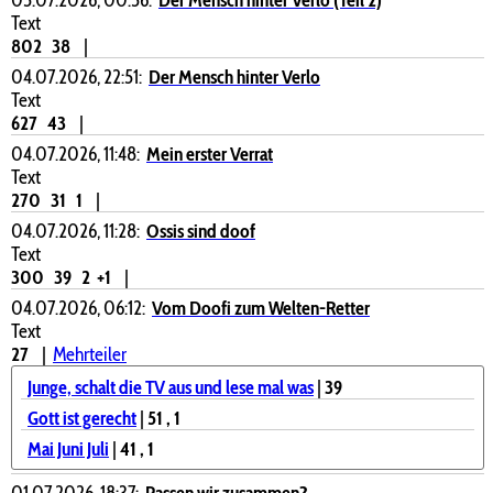
Text
802
38
|
04.07.2026, 22:51:
Der Mensch hinter Verlo
Text
627
43
|
04.07.2026, 11:48:
Mein erster Verrat
Text
270
31
1
|
04.07.2026, 11:28:
Ossis sind doof
Text
300
39
2
+1
|
04.07.2026, 06:12:
Vom Doofi zum Welten-Retter
Text
27
|
Mehrteiler
Junge, schalt die TV aus und lese mal was
|
39
Gott ist gerecht
|
51
, 1
Mai Juni Juli
|
41
, 1
01.07.2026, 18:37:
Passen wir zusammen?