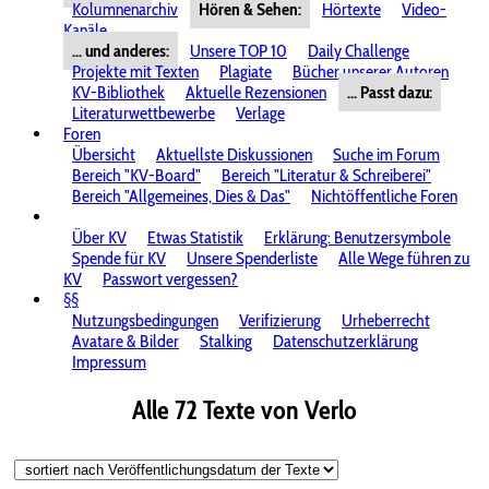
Kolumnenarchiv
Hören & Sehen:
Hörtexte
Video-
Kanäle
... und anderes:
Unsere TOP 10
Daily Challenge
Projekte mit Texten
Plagiate
Bücher unserer Autoren
KV-Bibliothek
Aktuelle Rezensionen
... Passt dazu:
Literaturwettbewerbe
Verlage
Foren
Übersicht
Aktuellste Diskussionen
Suche im Forum
Bereich "KV-Board"
Bereich "Literatur & Schreiberei"
Bereich "Allgemeines, Dies & Das"
Nichtöffentliche Foren
Über KV
Etwas Statistik
Erklärung: Benutzersymbole
Spende für KV
Unsere Spenderliste
Alle Wege führen zu
KV
Passwort vergessen?
§§
Nutzungsbedingungen
Verifizierung
Urheberrecht
Avatare & Bilder
Stalking
Datenschutzerklärung
Impressum
Alle 72 Texte von Verlo