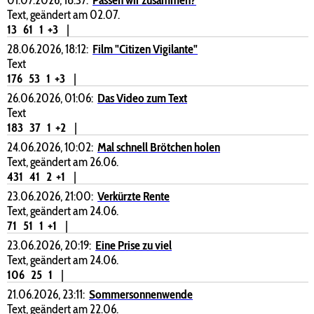
Text, geändert am 02.07.
13
61
1
+3
|
28.06.2026, 18:12:
Film "Citizen Vigilante"
Text
176
53
1
+3
|
26.06.2026, 01:06:
Das Video zum Text
Text
183
37
1
+2
|
24.06.2026, 10:02:
Mal schnell Brötchen holen
Text, geändert am 26.06.
431
41
2
+1
|
23.06.2026, 21:00:
Verkürzte Rente
Text, geändert am 24.06.
71
51
1
+1
|
23.06.2026, 20:19:
Eine Prise zu viel
Text, geändert am 24.06.
106
25
1
|
21.06.2026, 23:11:
Sommersonnenwende
Text, geändert am 22.06.