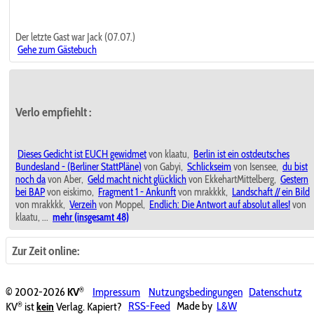
Der letzte Gast war Jack (07.07.)
Gehe zum Gästebuch
Verlo empfiehlt
:
Dieses Gedicht ist EUCH gewidmet
von klaatu,
Berlin ist ein ostdeutsches
Bundesland - (Berliner StattPläne)
von Gabyi,
Schlickseim
von Isensee,
du bist
noch da
von Aber,
Geld macht nicht glücklich
von EkkehartMittelberg,
Gestern
bei BAP
von eiskimo,
Fragment 1 - Ankunft
von mrakkkk,
Landschaft // ein Bild
von mrakkkk,
Verzeih
von Moppel,
Endlich: Die Antwort auf absolut alles!
von
klaatu, ...
mehr (insgesamt 48)
Zur Zeit online:
®
© 2002-2026
KV
Impressum
Nutzungsbedingungen
Datenschutz
®
KV
ist
kein
Verlag. Kapiert?
RSS-Feed
Made by
L&W