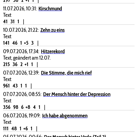
11.07.2026, 10:31:
Kirschmund
Text
41
31
1
|
10.07.2026, 21:22:
Zehn zu eins
Text
141
46
1
+5
3
|
09.07.2026, 17:34:
Hitzerekord
Text, geändert am 12.07.
215
36
2
+1
1
|
07.07.2026, 12:39:
Die Stimme, die mich rief
Text
961
43
1
1
|
07.07.2026, 08:55:
Der Mensch hinter der Depression
Text
356
98
6
+8
4
1
|
06.07.2026, 19:09:
Ich habe abgenommen
Text
111
48
1
+6
1
|
05.07.2026, 00:56:
Der Mensch hinter Verlo (Teil 2)