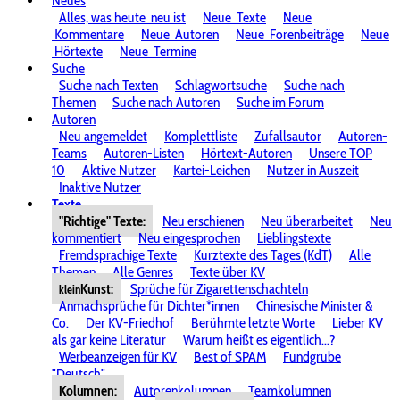
Neues
Alles, was heute
neu ist
Neue
Texte
Neue
Kommentare
Neue
Autoren
Neue
Forenbeiträge
Neue
Hörtexte
Neue
Termine
Suche
Suche nach Texten
Schlagwortsuche
Suche nach
Themen
Suche nach Autoren
Suche im Forum
Autoren
Neu angemeldet
Komplettliste
Zufallsautor
Autoren-
Teams
Autoren-Listen
Hörtext-Autoren
Unsere TOP
10
Aktive Nutzer
Kartei-Leichen
Nutzer in Auszeit
Inaktive Nutzer
Texte
"Richtige" Texte:
Neu erschienen
Neu überarbeitet
Neu
kommentiert
Neu eingesprochen
Lieblingstexte
Fremdsprachige Texte
Kurztexte des Tages (KdT)
Alle
Themen
Alle Genres
Texte über KV
Kunst:
Sprüche für Zigarettenschachteln
klein
Anmachsprüche für Dichter*innen
Chinesische Minister &
Co.
Der KV-Friedhof
Berühmte letzte Worte
Lieber KV
als gar keine Literatur
Warum heißt es eigentlich...?
Werbeanzeigen für KV
Best of SPAM
Fundgrube
"Deutsch"
Kolumnen:
Autorenkolumnen
Teamkolumnen