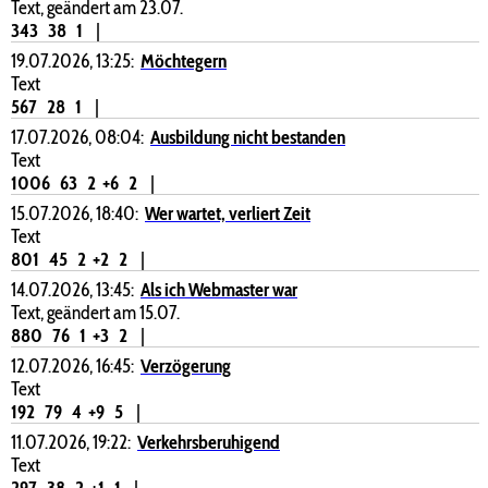
Text, geändert am 23.07.
343
38
1
|
19.07.2026, 13:25:
Möchtegern
Text
567
28
1
|
17.07.2026, 08:04:
Ausbildung nicht bestanden
Text
1006
63
2
+6
2
|
15.07.2026, 18:40:
Wer wartet, verliert Zeit
Text
801
45
2
+2
2
|
14.07.2026, 13:45:
Als ich Webmaster war
Text, geändert am 15.07.
880
76
1
+3
2
|
12.07.2026, 16:45:
Verzögerung
Text
192
79
4
+9
5
|
11.07.2026, 19:22:
Verkehrsberuhigend
Text
297
38
2
+1
1
|