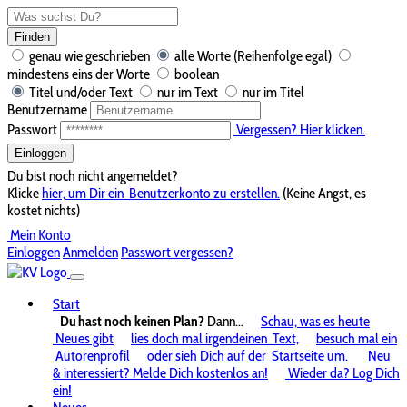
Finden
genau wie geschrieben
alle Worte (Reihenfolge egal)
mindestens eins der Worte
boolean
Titel und/oder Text
nur im Text
nur im Titel
Benutzername
Passwort
Vergessen? Hier klicken.
Einloggen
Du bist noch nicht angemeldet?
Klicke
hier, um Dir ein
Benutzerkonto zu erstellen.
(Keine Angst, es
kostet nichts)
Mein Konto
Einloggen
Anmelden
Passwort vergessen?
Start
Du hast noch keinen Plan?
Dann...
Schau, was es heute
Neues gibt
lies doch mal irgendeinen
Text,
besuch mal ein
Autorenprofil
oder sieh Dich auf der
Startseite um.
Neu
& interessiert? Melde Dich kostenlos an!
Wieder da? Log Dich
ein!