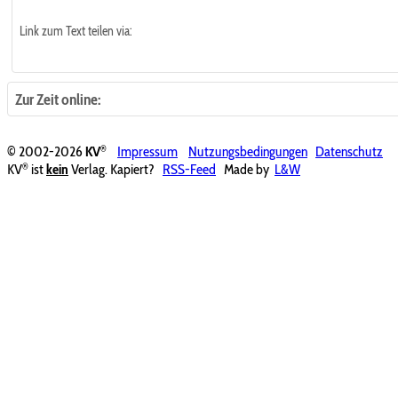
Link zum Text teilen via:
Zur Zeit online:
®
© 2002-2026
KV
Impressum
Nutzungsbedingungen
Datenschutz
®
KV
ist
kein
Verlag. Kapiert?
RSS-Feed
Made by
L&W