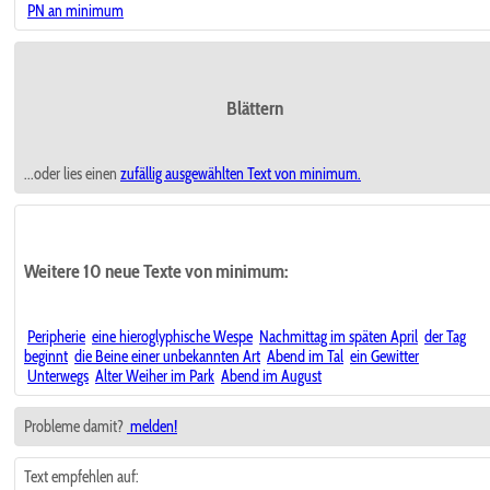
PN an minimum
Blättern
...oder lies einen
zufällig ausgewählten
Text von minimum.
Weitere 10 neue Texte von minimum:
Peripherie
eine hieroglyphische Wespe
Nachmittag im späten April
der Tag
beginnt
die Beine einer unbekannten Art
Abend im Tal
ein Gewitter
Unterwegs
Alter Weiher im Park
Abend im August
Probleme damit?
melden!
Text empfehlen auf: