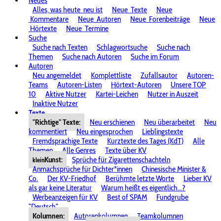
Neues
Alles, was heute
neu ist
Neue
Texte
Neue
Kommentare
Neue
Autoren
Neue
Forenbeiträge
Neue
Hörtexte
Neue
Termine
Suche
Suche nach Texten
Schlagwortsuche
Suche nach
Themen
Suche nach Autoren
Suche im Forum
Autoren
Neu angemeldet
Komplettliste
Zufallsautor
Autoren-
Teams
Autoren-Listen
Hörtext-Autoren
Unsere TOP
10
Aktive Nutzer
Kartei-Leichen
Nutzer in Auszeit
Inaktive Nutzer
Texte
"Richtige" Texte:
Neu erschienen
Neu überarbeitet
Neu
kommentiert
Neu eingesprochen
Lieblingstexte
Fremdsprachige Texte
Kurztexte des Tages (KdT)
Alle
Themen
Alle Genres
Texte über KV
Kunst:
Sprüche für Zigarettenschachteln
klein
Anmachsprüche für Dichter*innen
Chinesische Minister &
Co.
Der KV-Friedhof
Berühmte letzte Worte
Lieber KV
als gar keine Literatur
Warum heißt es eigentlich...?
Werbeanzeigen für KV
Best of SPAM
Fundgrube
"Deutsch"
Kolumnen:
Autorenkolumnen
Teamkolumnen