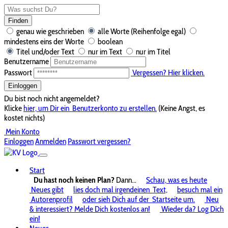
Finden
genau wie geschrieben
alle Worte (Reihenfolge egal)
mindestens eins der Worte
boolean
Titel und/oder Text
nur im Text
nur im Titel
Benutzername
Passwort
Vergessen? Hier klicken.
Einloggen
Du bist noch nicht angemeldet?
Klicke
hier, um Dir ein
Benutzerkonto zu erstellen.
(Keine Angst, es
kostet nichts)
Mein Konto
Einloggen
Anmelden
Passwort vergessen?
Start
Du hast noch keinen Plan?
Dann...
Schau, was es heute
Neues gibt
lies doch mal irgendeinen
Text,
besuch mal ein
Autorenprofil
oder sieh Dich auf der
Startseite um.
Neu
& interessiert? Melde Dich kostenlos an!
Wieder da? Log Dich
ein!