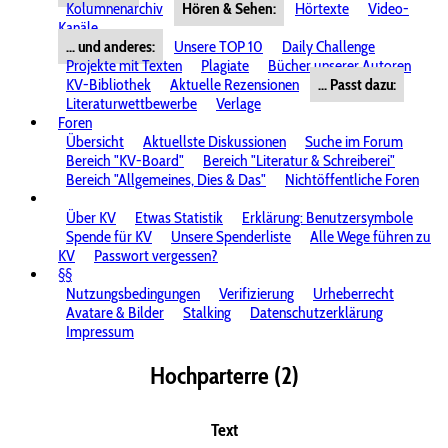
Kolumnenarchiv
Hören & Sehen:
Hörtexte
Video-
Kanäle
... und anderes:
Unsere TOP 10
Daily Challenge
Projekte mit Texten
Plagiate
Bücher unserer Autoren
KV-Bibliothek
Aktuelle Rezensionen
... Passt dazu:
Literaturwettbewerbe
Verlage
Foren
Übersicht
Aktuellste Diskussionen
Suche im Forum
Bereich "KV-Board"
Bereich "Literatur & Schreiberei"
Bereich "Allgemeines, Dies & Das"
Nichtöffentliche Foren
Über KV
Etwas Statistik
Erklärung: Benutzersymbole
Spende für KV
Unsere Spenderliste
Alle Wege führen zu
KV
Passwort vergessen?
§§
Nutzungsbedingungen
Verifizierung
Urheberrecht
Avatare & Bilder
Stalking
Datenschutzerklärung
Impressum
Hochparterre (2)
Text