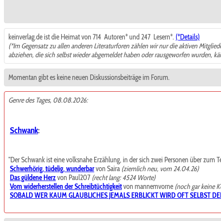
keinverlag.de ist die Heimat von 714
Autoren* und 247
Lesern*.
(*Details)
(*Im Gegensatz zu allen anderen Literaturforen zählen wir nur die aktiven Mitglie
abziehen, die sich selbst wieder abgemeldet haben oder rausgeworfen wurden, k
Momentan gibt es keine neuen Diskussionsbeiträge im Forum.
Genre des Tages, 08.08.2026:
Schwank
:
"Der Schwank ist eine volksnahe Erzählung, in der sich zwei Personen über zum Teil t
Schwerhörig, tüdelig, wunderbar
von Saira
(ziemlich neu, vom 24.04.26)
Das güldene Herz
von Paul207
(recht lang: 4524 Worte)
Vom widerherstellen der Schreibtüchtigkeit
von mannemvorne
(noch gar keine 
SOBALD WER KAUM GLAUBLICHES JEMALS ERBLICKT WIRD OFT SELBST DE