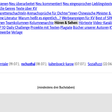
hienen
Neu überarbeitet
Neu kommentiert
Neu eingesprochen
Lieblingstext
-Board"
lle Genres
Bereich "Literatur & Schreiberei"
Texte über KV
Bereich "Allgemeines, Dies & Das"
arettenschachteln
Anmachsprüche für Dichter*innen
Chinesische Minister &
ine Literatur
 KV
Unsere Spenderliste
Warum heißt es eigentlich...?
Alle Wege führen zu KV
Werbeanzeigen für KV
Passwort vergessen?
Best of S
nen
Teamkolumnen
Kolumnenarchiv
Hören & Sehen:
Hörtexte
Video-Kanäl
er
P 10
Stalking
Daily Challenge
Datenschutzerklärung
Projekte mit Texten
Impressum
Plagiate
Bücher unserer Autoren
K
bewerbe
Verlage
rntaler
(19.07.),
rochusthal
(18.07.),
kaltenboeck-karow
(07.07.),
Sozialfuzzi
(22.06
(mindestens drei Buchstaben)