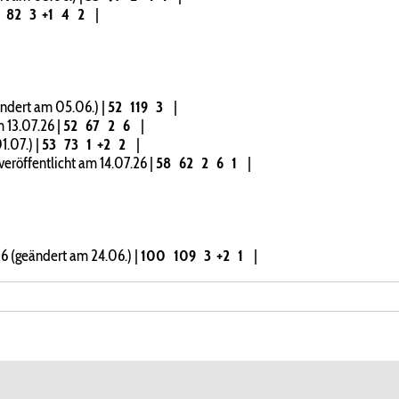
8
82
3
+1
4
2
|
ändert am 05.06.)
|
52
119
3
|
m 13.07.26
|
52
67
2
6
|
1.07.)
|
53
73
1
+2
2
|
eröffentlicht am 14.07.26
|
58
62
2
6
1
|
.26 (geändert am 24.06.)
|
100
109
3
+2
1
|