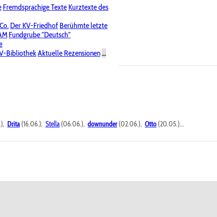
e
Fremdsprachige Texte
Kurztexte des
Nichtöffentliche Foren
 Co.
Der KV-Friedhof
Berühmte letzte
PAM
Fundgrube "Deutsch"
e
V-Bibliothek
Aktuelle Rezensionen
...
.),
Drita
(16.06.),
Stella
(06.06.),
downunder
(02.06.),
Otto
(20.05.)...