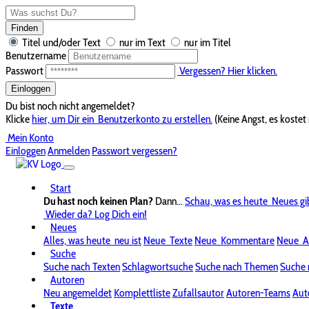
Finden
Titel und/oder Text
nur im Text
nur im Titel
Benutzername
Passwort
Vergessen? Hier klicken.
Einloggen
Du bist noch nicht angemeldet?
Klicke
hier, um Dir ein
Benutzerkonto zu erstellen.
(Keine Angst, es kostet 
Mein Konto
Einloggen
Anmelden
Passwort vergessen?
Start
Du hast noch keinen Plan?
Dann...
Schau, was es heute
Neues gi
Wieder da? Log Dich ein!
Neues
Alles, was heute
neu ist
Neue
Texte
Neue
Kommentare
Neue
A
Suche
Suche nach Texten
Schlagwortsuche
Suche nach Themen
Suche 
Autoren
Neu angemeldet
Komplettliste
Zufallsautor
Autoren-Teams
Aut
Texte