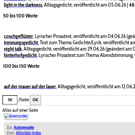
light in the darkness
,
Alltagsgedicht, veröffentlicht am 05.06.26
|
4
50 bis 100 Worte
couchgeflüster
,
Lyrischer Prosatext, veröffentlicht am 04.06.26 (ge
trennungsgedicht
,
Text zum Thema Gedichte/Lyrik, veröffentlicht a
night talk
,
Alltagsgedicht, veröffentlicht am 29.06.26 (geändert am 0
hinterhofgedicht
,
Lyrischer Prosatext zum Thema Abendstimmung, v
100 bis 150 Worte
auf der mauer auf der lauer
,
Alltagsgedicht, veröffentlicht am 12.06
/Seite
OK
Alles auf einer Seite
Zur
Autorenseite
Zum
Aktivitäts-Index