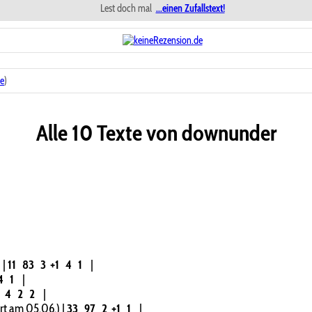
Lest doch mal
...einen Zufallstext!
e
)
Alle 10 Texte von downunder
)
|
11
83
3
+1
4
1
|
4
1
|
8
4
2
2
|
ert am 05.06.)
|
33
97
2
+1
1
|