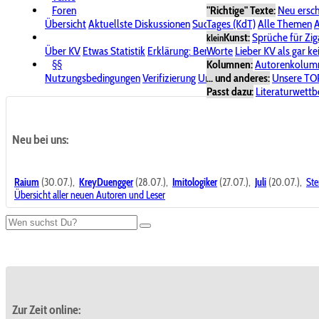
Foren
"Richtige" Texte:
Neu ersc
Übersicht
Aktuellste Diskussionen
Suche im Forum
Tages (KdT)
Alle Themen
Bereich "KV
A
Kunst:
Sprüche für Zig
klein
Über KV
Etwas Statistik
Erklärung: Benutzersymbole
Worte
Lieber KV als gar ke
Spende für
§§
Kolumnen:
Autorenkolum
Nutzungsbedingungen
Verifizierung
Urheberrecht
... und anderes:
Avatare & Bild
Unsere TO
Passt dazu:
Literaturwett
Neu bei uns:
Raium
(30.07.),
KreyDuengger
(28.07.),
Imitologiker
(27.07.),
Juli
(20.07.),
Ste
Übersicht aller neuen Autoren und Leser
Zur Zeit online: