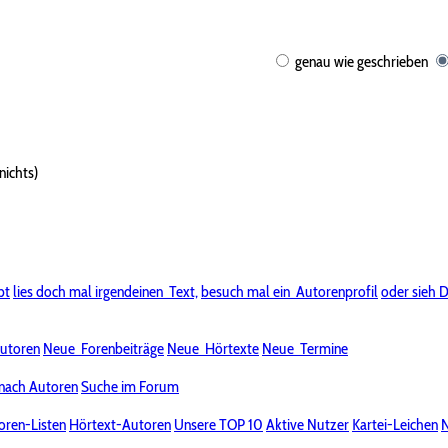
genau wie geschrieben
nichts)
bt
lies doch mal irgendeinen
Text,
besuch mal ein
Autorenprofil
oder sieh D
utoren
Neue
Forenbeiträge
Neue
Hörtexte
Neue
Termine
nach Autoren
Suche im Forum
oren-Listen
Hörtext-Autoren
Unsere TOP 10
Aktive Nutzer
Kartei-Leichen
N