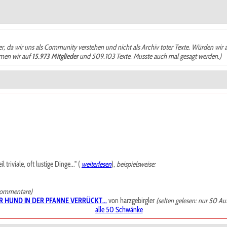
der, da wir uns als Community verstehen und nicht als Archiv toter Texte. Würden wir 
ämen wir auf
15.973 Mitglieder
und 509.103 Texte. Musste auch mal gesagt werden.)
riviale, oft lustige Dinge..." (
weiterlesen
),
beispielsweise:
Kommentare)
R HUND IN DER PFANNE VERRÜCKT...
von harzgebirgler
(selten gelesen: nur 50 Au
alle 50 Schwänke