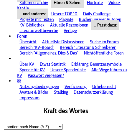
Kolumnenarchiv
Hören & Sehen:
Hörtexte
Video-
Kanäle
... und anderes:
Unsere TOP 10
Daily Challenge
Projekte mit Texten
Plagiate
Bücher unserer Autoren
KV-Bibliothek
Aktuelle Rezensionen
... Passt dazu:
Literaturwettbewerbe
Verlage
Foren
Übersicht
Aktuellste Diskussionen
Suche im Forum
Bereich "KV-Board"
Bereich "Literatur & Schreiberei"
Bereich "Allgemeines, Dies & Das"
Nichtöffentliche Foren
Über KV
Etwas Statistik
Erklärung: Benutzersymbole
Spende für KV
Unsere Spenderliste
Alle Wege führen zu
KV
Passwort vergessen?
§§
Nutzungsbedingungen
Verifizierung
Urheberrecht
Avatare & Bilder
Stalking
Datenschutzerklärung
Impressum
Kraft des Wortes