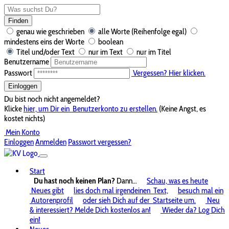
Finden
genau wie geschrieben
alle Worte (Reihenfolge egal)
mindestens eins der Worte
boolean
Titel und/oder Text
nur im Text
nur im Titel
Benutzername
Passwort
Vergessen? Hier klicken.
Einloggen
Du bist noch nicht angemeldet?
Klicke
hier, um Dir ein
Benutzerkonto zu erstellen.
(Keine Angst, es
kostet nichts)
Mein Konto
Einloggen
Anmelden
Passwort vergessen?
Start
Du hast noch keinen Plan?
Dann...
Schau, was es heute
Neues gibt
lies doch mal irgendeinen
Text,
besuch mal ein
Autorenprofil
oder sieh Dich auf der
Startseite um.
Neu
& interessiert? Melde Dich kostenlos an!
Wieder da? Log Dich
ein!