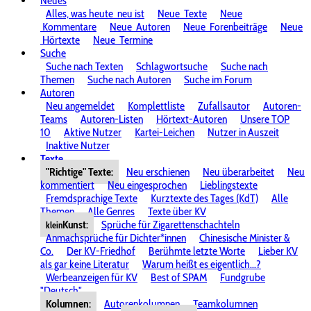
Neues
Alles, was heute
neu ist
Neue
Texte
Neue
Kommentare
Neue
Autoren
Neue
Forenbeiträge
Neue
Hörtexte
Neue
Termine
Suche
Suche nach Texten
Schlagwortsuche
Suche nach
Themen
Suche nach Autoren
Suche im Forum
Autoren
Neu angemeldet
Komplettliste
Zufallsautor
Autoren-
Teams
Autoren-Listen
Hörtext-Autoren
Unsere TOP
10
Aktive Nutzer
Kartei-Leichen
Nutzer in Auszeit
Inaktive Nutzer
Texte
"Richtige" Texte:
Neu erschienen
Neu überarbeitet
Neu
kommentiert
Neu eingesprochen
Lieblingstexte
Fremdsprachige Texte
Kurztexte des Tages (KdT)
Alle
Themen
Alle Genres
Texte über KV
Kunst:
Sprüche für Zigarettenschachteln
klein
Anmachsprüche für Dichter*innen
Chinesische Minister &
Co.
Der KV-Friedhof
Berühmte letzte Worte
Lieber KV
als gar keine Literatur
Warum heißt es eigentlich...?
Werbeanzeigen für KV
Best of SPAM
Fundgrube
"Deutsch"
Kolumnen:
Autorenkolumnen
Teamkolumnen