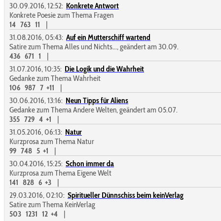
30.09.2016, 12:52:
Konkrete Antwort
Konkrete Poesie zum Thema Fragen
14
763
11
|
31.08.2016, 05:43:
Auf ein Mutterschiff wartend
Satire zum Thema Alles und Nichts..., geändert am 30.09.
436
671
1
|
31.07.2016, 10:35:
Die Logik und die Wahrheit
Gedanke zum Thema Wahrheit
106
987
7
+11
|
30.06.2016, 13:16:
Neun Tipps für Aliens
Gedanke zum Thema Andere Welten, geändert am 05.07.
355
729
4
+1
|
31.05.2016, 06:13:
Natur
Kurzprosa zum Thema Natur
99
748
5
+1
|
30.04.2016, 15:25:
Schon immer da
Kurzprosa zum Thema Eigene Welt
141
828
6
+3
|
29.03.2016, 02:10:
Spiritueller Dünnschiss beim keinVerlag
Satire zum Thema KeinVerlag
503
1231
12
+4
|