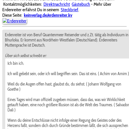
Kontaktmöglichkeiten:
Direktnachricht
Gästebuch
- Mehr über
Erdenreiter erfährst Du in seinem
Steckbrief
.
Diese Seite:
keinverlag.de/erdenreiter.kv
Erdenreiter ist von Beruf Quantenmeer Reisender und z.Zt. tätig als Individuum in
Bhurloka. Er kommt aus Nordrhein-Westfalen (Deutschland). Erdenreiters
Muttersprache ist Deutsch.
Über sich selbst schreibt er:
Ich bin ich.
Ich will geliebt sein, oder ich will begriffen sein. Das ist eins. ( Achim von Arnim )
Weil du die Augen offen hast, glaubst du, du siehst. ( Johann Wolfgang von
Goethe )
Eines Tages wird man offiziell zugeben müssen, dass das, was wir Wirklichkeit
getauft haben, eine noch größere Illusion ist als die Welt des Traumes. ( Salvador
Dali )
Wenn du deine Entschlüsse nicht infolge einer Regung des Geistes oder des
Herzens faßt, sondern dich durch Gründe bestimmen läßt, die sich aussprechen