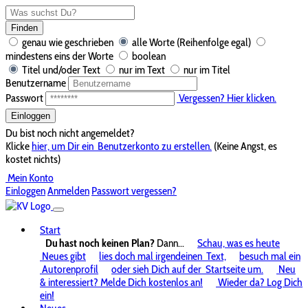
Finden
genau wie geschrieben
alle Worte (Reihenfolge egal)
mindestens eins der Worte
boolean
Titel und/oder Text
nur im Text
nur im Titel
Benutzername
Passwort
Vergessen? Hier klicken.
Einloggen
Du bist noch nicht angemeldet?
Klicke
hier, um Dir ein
Benutzerkonto zu erstellen.
(Keine Angst, es
kostet nichts)
Mein Konto
Einloggen
Anmelden
Passwort vergessen?
Start
Du hast noch keinen Plan?
Dann...
Schau, was es heute
Neues gibt
lies doch mal irgendeinen
Text,
besuch mal ein
Autorenprofil
oder sieh Dich auf der
Startseite um.
Neu
& interessiert? Melde Dich kostenlos an!
Wieder da? Log Dich
ein!