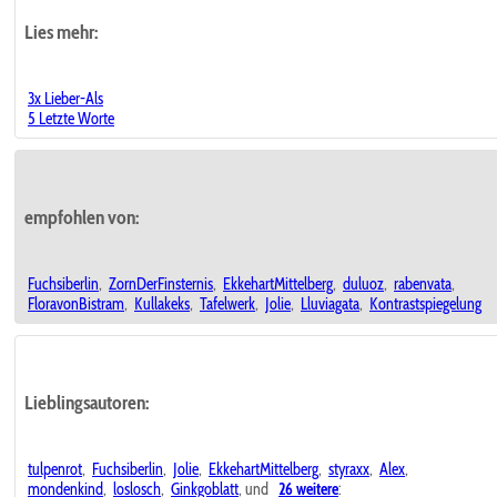
Lies mehr:
3x Lieber-Als
5 Letzte Worte
empfohlen von:
Fuchsiberlin
,
ZornDerFinsternis
,
EkkehartMittelberg
,
duluoz
,
rabenvata
,
FloravonBistram
,
Kullakeks
,
Tafelwerk
,
Jolie
,
Lluviagata
,
Kontrastspiegelung
Lieblingsautoren:
tulpenrot
,
Fuchsiberlin
,
Jolie
,
EkkehartMittelberg
,
styraxx
,
Alex
,
mondenkind
,
loslosch
,
Ginkgoblatt
, und
26 weitere
: