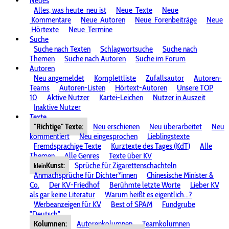
Neues
Alles, was heute
neu ist
Neue
Texte
Neue
Kommentare
Neue
Autoren
Neue
Forenbeiträge
Neue
Hörtexte
Neue
Termine
Suche
Suche nach Texten
Schlagwortsuche
Suche nach
Themen
Suche nach Autoren
Suche im Forum
Autoren
Neu angemeldet
Komplettliste
Zufallsautor
Autoren-
Teams
Autoren-Listen
Hörtext-Autoren
Unsere TOP
10
Aktive Nutzer
Kartei-Leichen
Nutzer in Auszeit
Inaktive Nutzer
Texte
"Richtige" Texte:
Neu erschienen
Neu überarbeitet
Neu
kommentiert
Neu eingesprochen
Lieblingstexte
Fremdsprachige Texte
Kurztexte des Tages (KdT)
Alle
Themen
Alle Genres
Texte über KV
Kunst:
Sprüche für Zigarettenschachteln
klein
Anmachsprüche für Dichter*innen
Chinesische Minister &
Co.
Der KV-Friedhof
Berühmte letzte Worte
Lieber KV
als gar keine Literatur
Warum heißt es eigentlich...?
Werbeanzeigen für KV
Best of SPAM
Fundgrube
"Deutsch"
Kolumnen:
Autorenkolumnen
Teamkolumnen