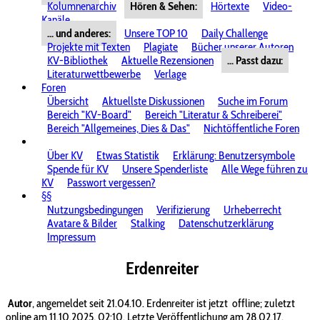
Kolumnenarchiv
Hören & Sehen:
Hörtexte
Video-
Kanäle
... und anderes:
Unsere TOP 10
Daily Challenge
Projekte mit Texten
Plagiate
Bücher unserer Autoren
KV-Bibliothek
Aktuelle Rezensionen
... Passt dazu:
Literaturwettbewerbe
Verlage
Foren
Übersicht
Aktuellste Diskussionen
Suche im Forum
Bereich "KV-Board"
Bereich "Literatur & Schreiberei"
Bereich "Allgemeines, Dies & Das"
Nichtöffentliche Foren
Über KV
Etwas Statistik
Erklärung: Benutzersymbole
Spende für KV
Unsere Spenderliste
Alle Wege führen zu
KV
Passwort vergessen?
§§
Nutzungsbedingungen
Verifizierung
Urheberrecht
Avatare & Bilder
Stalking
Datenschutzerklärung
Impressum
Erdenreiter
Autor
, angemeldet seit 21.04.10. Erdenreiter ist jetzt
offline; zuletzt
online am 11.10.2025, 02:10. Letzte Veröffentlichung am 28.02.17.