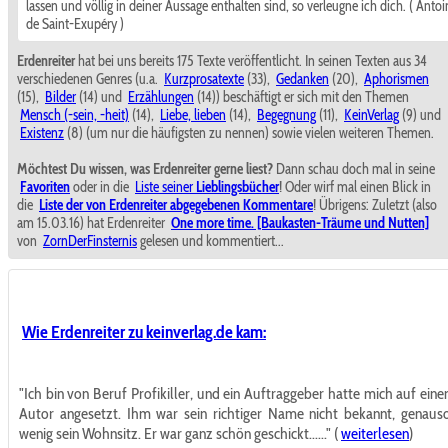
lassen und völlig in deiner Aussage enthalten sind, so verleugne ich dich. ( Antoi
de Saint-Exupéry )
Erdenreiter
hat bei uns bereits 175 Texte veröffentlicht. In seinen Texten aus 34
verschiedenen Genres (u.a.
Kurzprosatexte
(33),
Gedanken
(20),
Aphorismen
(15),
Bilder
(14) und
Erzählungen
(14)) beschäftigt er sich mit den Themen
Mensch (-sein, -heit)
(14),
Liebe, lieben
(14),
Begegnung
(11),
KeinVerlag
(9) und
Existenz
(8) (um nur die häufigsten zu nennen) sowie vielen weiteren Themen.
Möchtest Du wissen, was Erdenreiter gerne liest?
Dann schau doch mal in seine
Favoriten
oder in die
Liste seiner
Lieblingsbücher
! Oder wirf mal einen Blick in
die
Liste der von Erdenreiter abgegebenen Kommentare
! Übrigens: Zuletzt (also
am 15.03.16) hat Erdenreiter
One more time. [Baukasten-Träume und Nutten]
von
ZornDerFinsternis
gelesen und kommentiert...
Wie Erdenreiter zu keinverlag.de kam:
"Ich bin von Beruf Profikiller, und ein Auftraggeber hatte mich auf eine
Autor angesetzt. Ihm war sein richtiger Name nicht bekannt, genaus
wenig sein Wohnsitz. Er war ganz schön geschickt......" (
weiterlesen
)