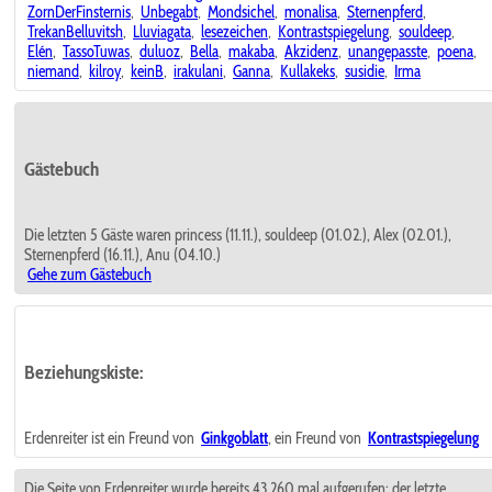
ZornDerFinsternis
,
Unbegabt
,
Mondsichel
,
monalisa
,
Sternenpferd
,
TrekanBelluvitsh
,
Lluviagata
,
lesezeichen
,
Kontrastspiegelung
,
souldeep
,
Elén
,
TassoTuwas
,
duluoz
,
Bella
,
makaba
,
Akzidenz
,
unangepasste
,
poena
,
niemand
,
kilroy
,
keinB
,
irakulani
,
Ganna
,
Kullakeks
,
susidie
,
Irma
Gästebuch
Die letzten 5 Gäste waren princess (11.11.), souldeep (01.02.), Alex (02.01.),
Sternenpferd (16.11.), Anu (04.10.)
Gehe zum Gästebuch
Beziehungskiste:
Erdenreiter ist ein Freund von
Ginkgoblatt
, ein Freund von
Kontrastspiegelung
Die Seite von Erdenreiter wurde bereits 43.260 mal aufgerufen; der letzte