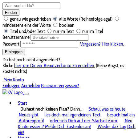
Finden
genau wie geschrieben
alle Worte (Reihenfolge egal)
mindestens eins der Worte
boolean
Titel und/oder Text
nur im Text
nur im Titel
Benutzername
Passwort
Vergessen? Hier klicken.
Einloggen
Du bist noch nicht angemeldet?
Klicke
hier, um Dir ein
Benutzerkonto zu erstellen.
(Keine Angst, es
kostet nichts)
Mein Konto
Einloggen
Anmelden
Passwort vergessen?
Start
Du hast noch keinen Plan?
Dann...
Schau, was es heute
Neues gibt
lies doch mal irgendeinen
Text,
besuch mal ein
Autorenprofil
oder sieh Dich auf der
Startseite um.
Neu
& interessiert? Melde Dich kostenlos an!
Wieder da? Log Dich
ein!