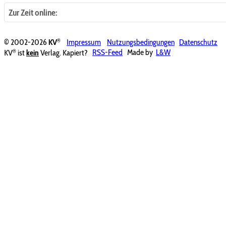
Zur Zeit online:
®
© 2002-2026
KV
Impressum
Nutzungsbedingungen
Datenschutz
®
KV
ist
kein
Verlag. Kapiert?
RSS-Feed
Made by
L&W