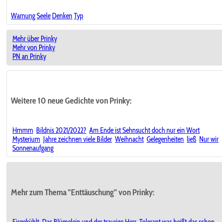
Warnung
Seele
Denken
Typ
Mehr über Prinky
Mehr von Prinky
PN an Prinky
Weitere 10 neue Gedichte von Prinky:
Hmmm
Bildnis 2021/2022?
Am Ende ist Sehnsucht doch nur ein Wort
Mysterium
Jahre zeichnen viele Bilder
Weihnacht
Gelegenheiten
ließ
Nur wir
Sonnenaufgang
Mehr zum Thema "Enttäuschung" von Prinky:
Eisgekühlt
Das Blümelein und der traurige Herr
Tolerant was heißt das schon