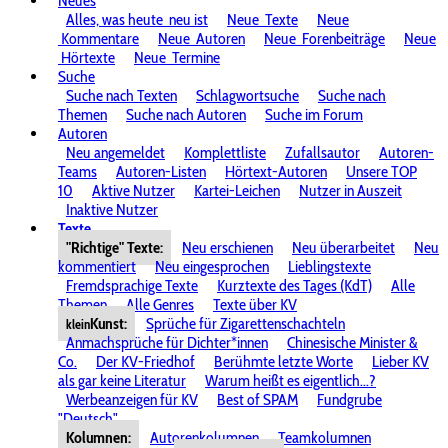
Neues
Alles, was heute
neu ist
Neue
Texte
Neue
Kommentare
Neue
Autoren
Neue
Forenbeiträge
Neue
Hörtexte
Neue
Termine
Suche
Suche nach Texten
Schlagwortsuche
Suche nach
Themen
Suche nach Autoren
Suche im Forum
Autoren
Neu angemeldet
Komplettliste
Zufallsautor
Autoren-
Teams
Autoren-Listen
Hörtext-Autoren
Unsere TOP
10
Aktive Nutzer
Kartei-Leichen
Nutzer in Auszeit
Inaktive Nutzer
Texte
"Richtige" Texte:
Neu erschienen
Neu überarbeitet
Neu
kommentiert
Neu eingesprochen
Lieblingstexte
Fremdsprachige Texte
Kurztexte des Tages (KdT)
Alle
Themen
Alle Genres
Texte über KV
Kunst:
Sprüche für Zigarettenschachteln
klein
Anmachsprüche für Dichter*innen
Chinesische Minister &
Co.
Der KV-Friedhof
Berühmte letzte Worte
Lieber KV
als gar keine Literatur
Warum heißt es eigentlich...?
Werbeanzeigen für KV
Best of SPAM
Fundgrube
"Deutsch"
Kolumnen:
Autorenkolumnen
Teamkolumnen