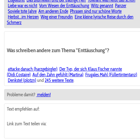
Liebe war es nicht
Vom Wesen der Enttäuschung
Witz genannt
Panzer
Soviele tote Jahre
Am anderen Ende
Phrasen sind nur schöne Worte
Herbst...im Herzen
Weg einer Freundin
Eine kleine lyrische Reise durch den
Schmerz
Was schreiben andere zum Thema "Enttäuschung"?
attacke danach (harzgebirgler)
Der Typ, der sich Klaus Fischer nannte
(Didi.Costaire)
Auf den Zahn gefühlt (Martina)
Frugales Mahl (Füllertintentanz)
Denkste! (plotzn)
und
245 weitere Texte
.
Probleme damit?
melden!
Text empfehlen auf:
Link zum Text teilen via: