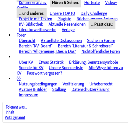
Kolumnenarchiv
Hören & Sehen:
Hörtexte
Video-
Kanäle
... und anderes:
Unsere TOP 10
Daily Challenge
Projekte mit Texten
Plagiate
Bücher unserer Autoren
KV-Bibliothek
Aktuelle Rezensionen
... Passt dazu:
Literaturwettbewerbe
Verlage
Foren
Übersicht
Aktuellste Diskussionen
Suche im Forum
Bereich "KV-Board"
Bereich "Literatur & Schreiberei"
Bereich "Allgemeines, Dies & Das"
Nichtöffentliche Foren
Über KV
Etwas Statistik
Erklärung: Benutzersymbole
Spende für KV
Unsere Spenderliste
Alle Wege führen zu
KV
Passwort vergessen?
§§
Nutzungsbedingungen
Verifizierung
Urheberrecht
Avatare & Bilder
Stalking
Datenschutzerklärung
Impressum
Tolerant was...
Inhalt
Witz genannt