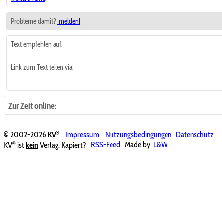
Probleme damit?
melden!
Text empfehlen auf:
Link zum Text teilen via:
Zur Zeit online:
®
© 2002-2026
KV
Impressum
Nutzungsbedingungen
Datenschutz
®
KV
ist
kein
Verlag. Kapiert?
RSS-Feed
Made by
L&W