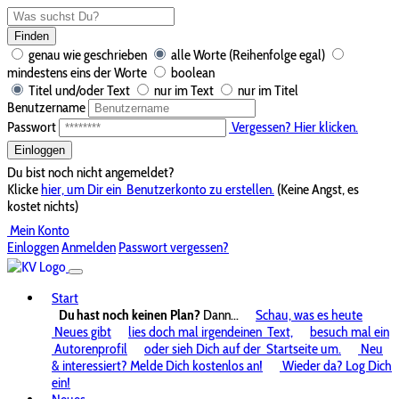
Finden
genau wie geschrieben
alle Worte (Reihenfolge egal)
mindestens eins der Worte
boolean
Titel und/oder Text
nur im Text
nur im Titel
Benutzername
Passwort
Vergessen? Hier klicken.
Einloggen
Du bist noch nicht angemeldet?
Klicke
hier, um Dir ein
Benutzerkonto zu erstellen.
(Keine Angst, es
kostet nichts)
Mein Konto
Einloggen
Anmelden
Passwort vergessen?
Start
Du hast noch keinen Plan?
Dann...
Schau, was es heute
Neues gibt
lies doch mal irgendeinen
Text,
besuch mal ein
Autorenprofil
oder sieh Dich auf der
Startseite um.
Neu
& interessiert? Melde Dich kostenlos an!
Wieder da? Log Dich
ein!