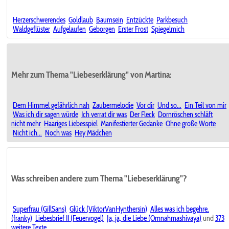
Herzerschwerendes
Goldlaub
Baumsein
Entzückte
Parkbesuch
Waldgeflüster
Aufgelaufen
Geborgen
Erster Frost
Spiegelmich
Mehr zum Thema "Liebeserklärung" von Martina:
Dem Himmel gefährlich nah
Zaubermelodie
Vor dir
Und so...
Ein Teil von mir
Was ich dir sagen würde
Ich verrat dir was
Der Fleck
Dornröschen schläft
nicht mehr
Haariges Liebesspiel
Manifestierter Gedanke
Ohne große Worte
Nicht ich...
Noch was
Hey Mädchen
Was schreiben andere zum Thema "Liebeserklärung"?
Superfrau (GillSans)
Glück (ViktorVanHynthersin)
Alles was ich begehre.
(franky)
Liebesbrief II (Feuervogel)
Ja, ja, die Liebe (Omnahmashivaya)
und
373
weitere Texte
.