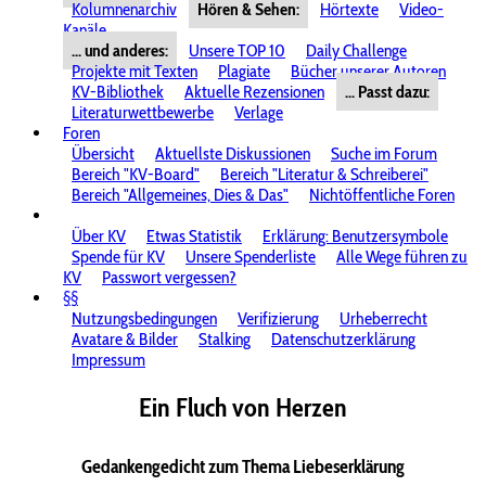
Kolumnenarchiv
Hören & Sehen:
Hörtexte
Video-
Kanäle
... und anderes:
Unsere TOP 10
Daily Challenge
Projekte mit Texten
Plagiate
Bücher unserer Autoren
KV-Bibliothek
Aktuelle Rezensionen
... Passt dazu:
Literaturwettbewerbe
Verlage
Foren
Übersicht
Aktuellste Diskussionen
Suche im Forum
Bereich "KV-Board"
Bereich "Literatur & Schreiberei"
Bereich "Allgemeines, Dies & Das"
Nichtöffentliche Foren
Über KV
Etwas Statistik
Erklärung: Benutzersymbole
Spende für KV
Unsere Spenderliste
Alle Wege führen zu
KV
Passwort vergessen?
§§
Nutzungsbedingungen
Verifizierung
Urheberrecht
Avatare & Bilder
Stalking
Datenschutzerklärung
Impressum
Ein Fluch von Herzen
Gedankengedicht zum Thema Liebeserklärung