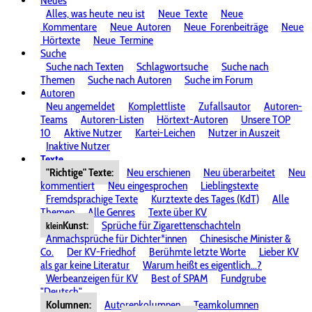
Neues
Alles, was heute
neu ist
Neue
Texte
Neue
Kommentare
Neue
Autoren
Neue
Forenbeiträge
Neue
Hörtexte
Neue
Termine
Suche
Suche nach Texten
Schlagwortsuche
Suche nach
Themen
Suche nach Autoren
Suche im Forum
Autoren
Neu angemeldet
Komplettliste
Zufallsautor
Autoren-
Teams
Autoren-Listen
Hörtext-Autoren
Unsere TOP
10
Aktive Nutzer
Kartei-Leichen
Nutzer in Auszeit
Inaktive Nutzer
Texte
"Richtige" Texte:
Neu erschienen
Neu überarbeitet
Neu
kommentiert
Neu eingesprochen
Lieblingstexte
Fremdsprachige Texte
Kurztexte des Tages (KdT)
Alle
Themen
Alle Genres
Texte über KV
Kunst:
Sprüche für Zigarettenschachteln
klein
Anmachsprüche für Dichter*innen
Chinesische Minister &
Co.
Der KV-Friedhof
Berühmte letzte Worte
Lieber KV
als gar keine Literatur
Warum heißt es eigentlich...?
Werbeanzeigen für KV
Best of SPAM
Fundgrube
"Deutsch"
Kolumnen:
Autorenkolumnen
Teamkolumnen