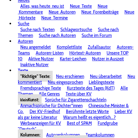
Neues
Alles, was heute
neu ist
Neue
Texte
Neue
Kommentare
Neue
Autoren
Neue
Forenbeiträge
Neue
Hörtexte
Neue
Termine
Suche
Suche nach Texten
Schlagwortsuche
Suche nach
Themen
Suche nach Autoren
Suche im Forum
Autoren
Neu angemeldet
Komplettliste
Zufallsautor
Autoren-
Teams
Autoren-Listen
Hörtext-Autoren
Unsere TOP
10
Aktive Nutzer
Kartei-Leichen
Nutzer in Auszeit
Inaktive Nutzer
Texte
"Richtige" Texte:
Neu erschienen
Neu überarbeitet
Neu
kommentiert
Neu eingesprochen
Lieblingstexte
Fremdsprachige Texte
Kurztexte des Tages (KdT)
Alle
Themen
Alle Genres
Texte über KV
Kunst:
Sprüche für Zigarettenschachteln
klein
Anmachsprüche für Dichter*innen
Chinesische Minister &
Co.
Der KV-Friedhof
Berühmte letzte Worte
Lieber KV
als gar keine Literatur
Warum heißt es eigentlich...?
Werbeanzeigen für KV
Best of SPAM
Fundgrube
"Deutsch"
Kolumnen:
Autorenkolumnen
Teamkolumnen