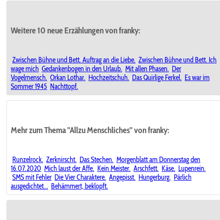
Weitere 10 neue Erzählungen von franky:
Zwischen Bühne und Bett. Auftrag an die Liebe.
Zwischen Bühne und Bett. Ich
wage mich
Gedankenbogen in den Urlaub.
Mit allen Phasen.
Der
Vogelmensch.
Orkan Lothar.
Hochzeitschuh.
Das Quirlige Ferkel.
Es war im
Sommer 1945
Nachttopf.
Mehr zum Thema "Allzu Menschliches" von franky:
Runzelrock.
Zerknirscht.
Das Stechen.
Morgenblatt am Donnerstag den
16.07.2020
Mich laust der Affe.
Kein Meister.
Arschfett.
Käse.
Lupenrein.
SMS mit Fehler
Die Vier Charaktere.
Angepisst.
Hungerburg.
Pärlich
ausgedichtet...
Behämmert, beklopft.