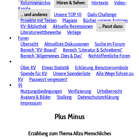
Kolumnenarchiv
Hören & Sehen:
Hörtexte
Video-
Kanäle
... und anderes:
Unsere TOP 10
Daily Challenge
Projekte mit Texten
Plagiate
Bücher unserer Autoren
KV-Bibliothek
Aktuelle Rezensionen
... Passt dazu:
Literaturwettbewerbe
Verlage
Foren
Übersicht
Aktuellste Diskussionen
Suche im Forum
Bereich "KV-Board"
Bereich "Literatur & Schreiberei"
Bereich "Allgemeines, Dies & Das"
Nichtöffentliche Foren
Über KV
Etwas Statistik
Erklärung: Benutzersymbole
Spende für KV
Unsere Spenderliste
Alle Wege führen zu
KV
Passwort vergessen?
§§
Nutzungsbedingungen
Verifizierung
Urheberrecht
Avatare & Bilder
Stalking
Datenschutzerklärung
Impressum
Plus Minus
Erzählung zum Thema Allzu Menschliches