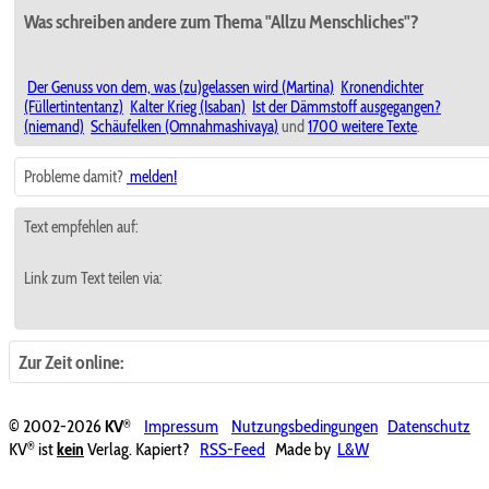
Was schreiben andere zum Thema "Allzu Menschliches"?
Der Genuss von dem, was (zu)gelassen wird (Martina)
Kronendichter
(Füllertintentanz)
Kalter Krieg (Isaban)
Ist der Dämmstoff ausgegangen?
(niemand)
Schäufelken (Omnahmashivaya)
und
1700 weitere Texte
.
Probleme damit?
melden!
Text empfehlen auf:
Link zum Text teilen via:
Zur Zeit online:
®
© 2002-2026
KV
Impressum
Nutzungsbedingungen
Datenschutz
®
KV
ist
kein
Verlag. Kapiert?
RSS-Feed
Made by
L&W