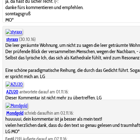
ja, da hast du sicher recht. (-:
danke fürs kommentieren und empfehlen.
sonntagsgruß
MO*
styraxx
(30.10.16)
Die leer geräumte Wohnung, um nicht zu sagen die leer geträumte Woh
Der prüfende Blick der versammelten Menschen, wegen der Nachbarn, - al
Selbst das lyrische Ich, das sich als Kathedrale fühlt, wird zum Resonan
Eine schöne paradigmatische Reihung, die durch das Gedicht führt. Sogar
er spricht mich an. LG
AZU20
antwortete darauf am 01.11.16:
Dieser Kommentar ist nicht mehr zu übertreffen. LG
Mondgold
schrieb daraufhin am 02.11.16:
huuuuui, dein kommentar ist ja besser als mein text!
vielen herzlichen dank, dass du den text so genau gelesen und traumhaf
LG MO*
Festil
(59) äußerte darauf am 07.11.16: