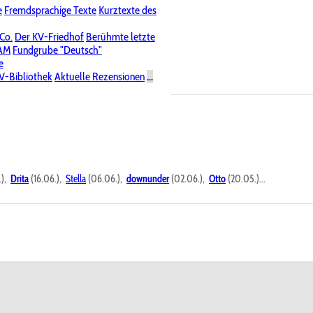
e
Fremdsprachige Texte
Kurztexte des
Nichtöffentliche Foren
 Co.
Der KV-Friedhof
Berühmte letzte
PAM
Fundgrube "Deutsch"
e
V-Bibliothek
Aktuelle Rezensionen
...
.),
Drita
(16.06.),
Stella
(06.06.),
downunder
(02.06.),
Otto
(20.05.)...