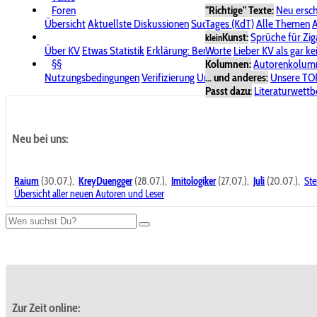
Foren
"Richtige" Texte:
Neu ersc
Übersicht
Aktuellste Diskussionen
Suche im Forum
Tages (KdT)
Alle Themen
Bereich "KV
A
Kunst:
Sprüche für Zig
klein
Über KV
Etwas Statistik
Erklärung: Benutzersymbole
Worte
Lieber KV als gar ke
Spende für
§§
Kolumnen:
Autorenkolum
Nutzungsbedingungen
Verifizierung
Urheberrecht
... und anderes:
Avatare & Bild
Unsere TO
Passt dazu:
Literaturwett
Neu bei uns:
Raium
(30.07.),
KreyDuengger
(28.07.),
Imitologiker
(27.07.),
Juli
(20.07.),
Ste
Übersicht aller neuen Autoren und Leser
Zur Zeit online: