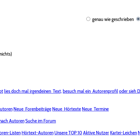
genau wie geschrieben
nichts)
bt
lies doch mal irgendeinen
Text,
besuch mal ein
Autorenprofil
oder sieh D
utoren
Neue
Forenbeiträge
Neue
Hörtexte
Neue
Termine
nach Autoren
Suche im Forum
oren-Listen
Hörtext-Autoren
Unsere TOP 10
Aktive Nutzer
Kartei-Leichen
N