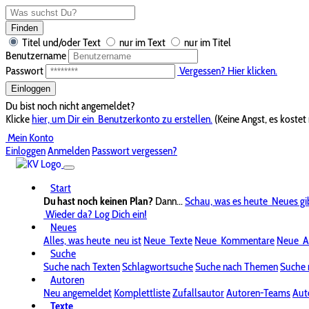
Finden
Titel und/oder Text
nur im Text
nur im Titel
Benutzername
Passwort
Vergessen? Hier klicken.
Einloggen
Du bist noch nicht angemeldet?
Klicke
hier, um Dir ein
Benutzerkonto zu erstellen.
(Keine Angst, es kostet 
Mein Konto
Einloggen
Anmelden
Passwort vergessen?
Start
Du hast noch keinen Plan?
Dann...
Schau, was es heute
Neues gi
Wieder da? Log Dich ein!
Neues
Alles, was heute
neu ist
Neue
Texte
Neue
Kommentare
Neue
A
Suche
Suche nach Texten
Schlagwortsuche
Suche nach Themen
Suche 
Autoren
Neu angemeldet
Komplettliste
Zufallsautor
Autoren-Teams
Aut
Texte