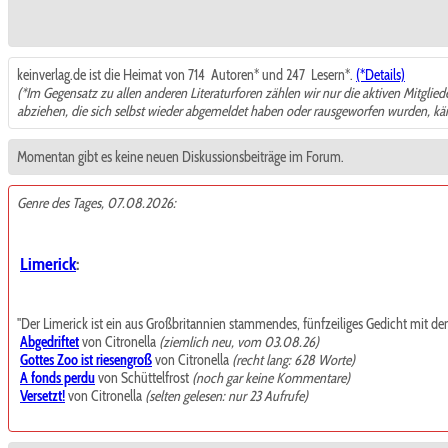
keinverlag.de ist die Heimat von 714
Autoren* und 247
Lesern*.
(*Details)
(*Im Gegensatz zu allen anderen Literaturforen zählen wir nur die aktiven Mitglie
abziehen, die sich selbst wieder abgemeldet haben oder rausgeworfen wurden, k
Momentan gibt es keine neuen Diskussionsbeiträge im Forum.
Genre des Tages, 07.08.2026:
Limerick
:
"Der Limerick ist ein aus Großbritannien stammendes, fünfzeiliges Gedicht mit de
Abgedriftet
von Citronella
(ziemlich neu, vom 03.08.26)
Gottes Zoo ist riesengroß
von Citronella
(recht lang: 628 Worte)
A fonds perdu
von Schüttelfrost
(noch gar keine Kommentare)
Versetzt!
von Citronella
(selten gelesen: nur 23 Aufrufe)