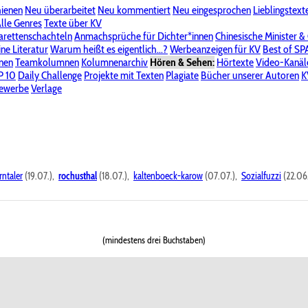
hienen
Neu überarbeitet
Neu kommentiert
Neu eingesprochen
Lieblingstext
-Board"
lle Genres
Bereich "Literatur & Schreiberei"
Texte über KV
Bereich "Allgemeines, Dies & Das"
arettenschachteln
Anmachsprüche für Dichter*innen
Chinesische Minister &
ine Literatur
 KV
Unsere Spenderliste
Warum heißt es eigentlich...?
Alle Wege führen zu KV
Werbeanzeigen für KV
Passwort vergessen?
Best of S
nen
Teamkolumnen
Kolumnenarchiv
Hören & Sehen:
Hörtexte
Video-Kanäl
er
P 10
Stalking
Daily Challenge
Datenschutzerklärung
Projekte mit Texten
Impressum
Plagiate
Bücher unserer Autoren
K
bewerbe
Verlage
rntaler
(19.07.),
rochusthal
(18.07.),
kaltenboeck-karow
(07.07.),
Sozialfuzzi
(22.06
(mindestens drei Buchstaben)