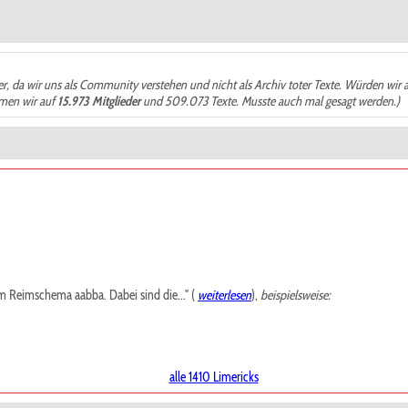
der, da wir uns als Community verstehen und nicht als Archiv toter Texte. Würden wir 
ämen wir auf
15.973 Mitglieder
und 509.073 Texte. Musste auch mal gesagt werden.)
m Reimschema aabba. Dabei sind die..." (
weiterlesen
),
beispielsweise:
alle 1410 Limericks