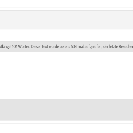
xtlänge: 101 Wörter. Dieser Text wurde bereits 534 mal aufgerufen; der letzte Besuch