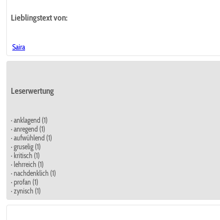
Lieblingstext
von:
Saira
Leserwertung
· anklagend (1)
· anregend (1)
· aufwühlend (1)
· gruselig (1)
· kritisch (1)
· lehrreich (1)
· nachdenklich (1)
· profan (1)
· zynisch (1)