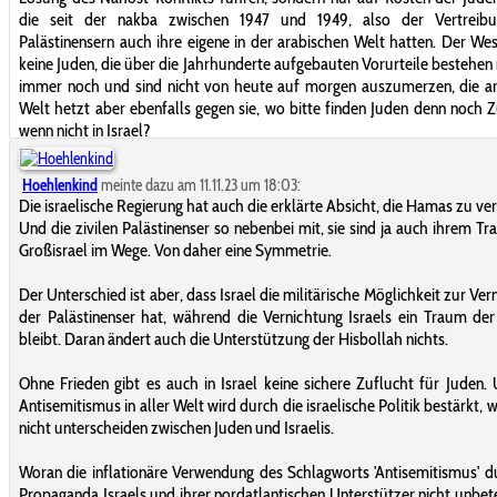
die seit der nakba zwischen 1947 und 1949, also der Vertreib
Palästinensern auch ihre eigene in der arabischen Welt hatten. Der Wes
keine Juden, die über die Jahrhunderte aufgebauten Vorurteile bestehen
immer noch und sind nicht von heute auf morgen auszumerzen, die a
Welt hetzt aber ebenfalls gegen sie, wo bitte finden Juden denn noch Z
wenn nicht in Israel?
Hoehlenkind
meinte dazu am 11.11.23 um 18:03:
Die israelische Regierung hat auch die erklärte Absicht, die Hamas zu ver
Und die zivilen Palästinenser so nebenbei mit, sie sind ja auch ihrem T
Großisrael im Wege. Von daher eine Symmetrie.
Der Unterschied ist aber, dass Israel die militärische Möglichkeit zur Ver
der Palästinenser hat, während die Vernichtung Israels ein Traum d
bleibt. Daran ändert auch die Unterstützung der Hisbollah nichts.
Ohne Frieden gibt es auch in Israel keine sichere Zuflucht für Juden.
Antisemitismus in aller Welt wird durch die israelische Politik bestärkt, w
nicht unterscheiden zwischen Juden und Israelis.
Woran die inflationäre Verwendung des Schlagworts 'Antisemitismus' d
Propaganda Israels und ihrer nordatlantischen Unterstützer nicht unbeteil