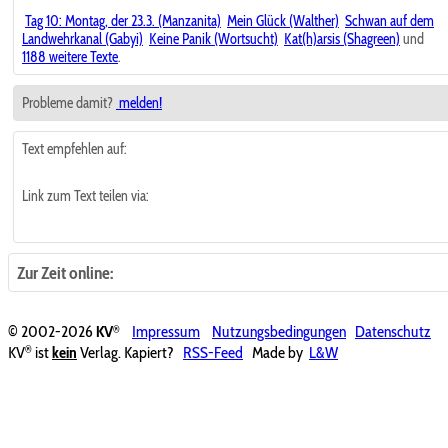
Tag 10: Montag, der 23.3. (Manzanita)
Mein Glück (Walther)
Schwan auf dem
Landwehrkanal (Gabyi)
Keine Panik (Wortsucht)
Kat(h)arsis (Shagreen)
und
1188 weitere Texte
.
Probleme damit?
melden!
Text empfehlen auf:
Link zum Text teilen via:
Zur Zeit online:
®
© 2002-2026
KV
Impressum
Nutzungsbedingungen
Datenschutz
®
KV
ist
kein
Verlag. Kapiert?
RSS-Feed
Made by
L&W