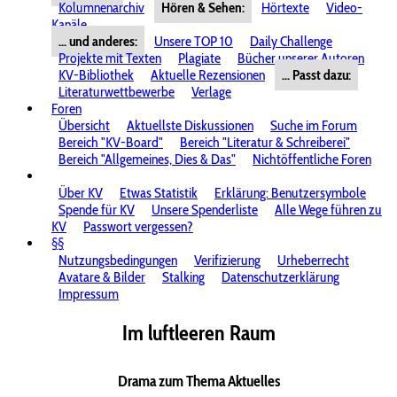
Kolumnenarchiv
Hören & Sehen:
Hörtexte
Video-
Kanäle
... und anderes:
Unsere TOP 10
Daily Challenge
Projekte mit Texten
Plagiate
Bücher unserer Autoren
KV-Bibliothek
Aktuelle Rezensionen
... Passt dazu:
Literaturwettbewerbe
Verlage
Foren
Übersicht
Aktuellste Diskussionen
Suche im Forum
Bereich "KV-Board"
Bereich "Literatur & Schreiberei"
Bereich "Allgemeines, Dies & Das"
Nichtöffentliche Foren
Über KV
Etwas Statistik
Erklärung: Benutzersymbole
Spende für KV
Unsere Spenderliste
Alle Wege führen zu
KV
Passwort vergessen?
§§
Nutzungsbedingungen
Verifizierung
Urheberrecht
Avatare & Bilder
Stalking
Datenschutzerklärung
Impressum
Im luftleeren Raum
Drama zum Thema Aktuelles