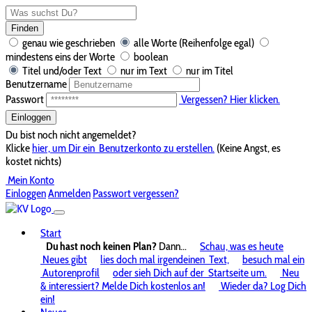
Finden
genau wie geschrieben
alle Worte (Reihenfolge egal)
mindestens eins der Worte
boolean
Titel und/oder Text
nur im Text
nur im Titel
Benutzername
Passwort
Vergessen? Hier klicken.
Einloggen
Du bist noch nicht angemeldet?
Klicke
hier, um Dir ein
Benutzerkonto zu erstellen.
(Keine Angst, es
kostet nichts)
Mein Konto
Einloggen
Anmelden
Passwort vergessen?
Start
Du hast noch keinen Plan?
Dann...
Schau, was es heute
Neues gibt
lies doch mal irgendeinen
Text,
besuch mal ein
Autorenprofil
oder sieh Dich auf der
Startseite um.
Neu
& interessiert? Melde Dich kostenlos an!
Wieder da? Log Dich
ein!