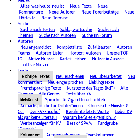
Neues
Alles, was heute
neu ist
Neue
Texte
Neue
Kommentare
Neue
Autoren
Neue
Forenbeiträge
Neue
Hörtexte
Neue
Termine
Suche
Suche nach Texten
Schlagwortsuche
Suche nach
Themen
Suche nach Autoren
Suche im Forum
Autoren
Neu angemeldet
Komplettliste
Zufallsautor
Autoren-
Teams
Autoren-Listen
Hörtext-Autoren
Unsere TOP
10
Aktive Nutzer
Kartei-Leichen
Nutzer in Auszeit
Inaktive Nutzer
Texte
"Richtige" Texte:
Neu erschienen
Neu überarbeitet
Neu
kommentiert
Neu eingesprochen
Lieblingstexte
Fremdsprachige Texte
Kurztexte des Tages (KdT)
Alle
Themen
Alle Genres
Texte über KV
Kunst:
Sprüche für Zigarettenschachteln
klein
Anmachsprüche für Dichter*innen
Chinesische Minister &
Co.
Der KV-Friedhof
Berühmte letzte Worte
Lieber KV
als gar keine Literatur
Warum heißt es eigentlich...?
Werbeanzeigen für KV
Best of SPAM
Fundgrube
"Deutsch"
Kolumnen:
Autorenkolumnen
Teamkolumnen